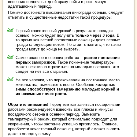
весенних солнечных дней сразу пойти в рост, минуя
адаптационный период.
Помимо достоинств высаживания винограда осенью, следует
отметить и существенные недостатки такой процедуры:
Первый качественный урожай в результате посадки
осенью, можно будет получить
только через 3 года
. В
то время как весной посаженные саженцы дают первые
грозди следующим летом. Но стоит отметить, что такие
грозди могут до конца не вызреть.
Самое опасное в осенних работах –
резкое появление
первых заморозков
. Такое понижение температуры
может негативно отразиться на молодых посадках, что
сведет на нет все старания.
Не все черенки, что перекочевали на постоянное место
жительства, выживают к весне. Особенно
холодные
зимы способствуют замерзанию молодых корней и
их наземных почек роста.
Обратите внимание!
Перед тем как заняться посадочными
работами рекомендуется взвесить все плюсы и минусы
посадочного сезона в осенний период. Вымерить
температурный режим, который оптимально подходит для
укоренения, чтобы растение успешно прижилось. Главное,
приобрести качественный саженец, который сможет выжить
даже в холодную зиму.