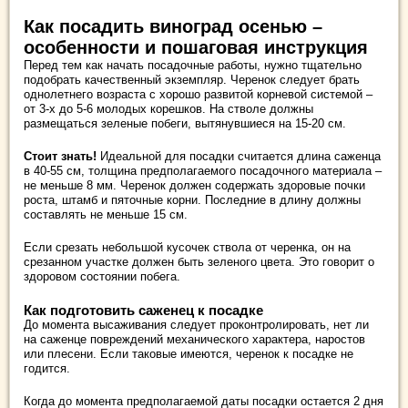
Как посадить виноград осенью –
особенности и пошаговая инструкция
Перед тем как начать посадочные работы, нужно тщательно
подобрать качественный экземпляр. Черенок следует брать
однолетнего возраста с хорошо развитой корневой системой –
от 3-х до 5-6 молодых корешков. На стволе должны
размещаться зеленые побеги, вытянувшиеся на 15-20 см.
Стоит знать!
Идеальной для посадки считается длина саженца
в 40-55 см, толщина предполагаемого посадочного материала –
не меньше 8 мм. Черенок должен содержать здоровые почки
роста, штамб и пяточные корни. Последние в длину должны
составлять не меньше 15 см.
Если срезать небольшой кусочек ствола от черенка, он на
срезанном участке должен быть зеленого цвета. Это говорит о
здоровом состоянии побега.
Как подготовить саженец к посадке
До момента высаживания следует проконтролировать, нет ли
на саженце повреждений механического характера, наростов
или плесени. Если таковые имеются, черенок к посадке не
годится.
Когда до момента предполагаемой даты посадки остается 2 дня