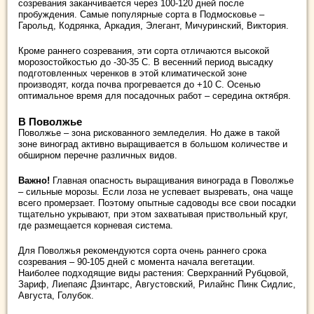
созревания заканчивается через 100-120 дней после
пробуждения. Самые популярные сорта в Подмосковье –
Гарольд, Кодрянка, Аркадия, Элегант, Мичуринский, Виктория.
Кроме раннего созревания, эти сорта отличаются высокой
морозостойкостью до -30-35 С. В весенний период высадку
подготовленных черенков в этой климатической зоне
производят, когда почва прогревается до +10 С. Осенью
оптимальное время для посадочных работ – середина октября.
В Поволжье
Поволжье – зона рискованного земледелия. Но даже в такой
зоне виноград активно выращивается в большом количестве и
обширном перечне различных видов.
Важно!
Главная опасность выращивания винограда в Поволжье
– сильные морозы. Если лоза не успевает вызревать, она чаще
всего промерзает. Поэтому опытные садоводы все свои посадки
тщательно укрывают, при этом захватывая приствольный круг,
где размещается корневая система.
Для Поволжья рекомендуются сорта очень раннего срока
созревания – 90-105 дней с момента начала вегетации.
Наиболее подходящие виды растения: Сверхранний Рубцовой,
Зариф, Лиепаяс Дзинтарс, Августовский, Рилайнс Пинк Сидлис,
Августа, Голубок.