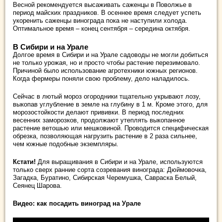
Весной рекомендуется высаживать саженцы в Поволжье в
период майских праздников. В осеннее время следует успеть
укоренить саженцы винограда пока не наступили холода.
Оптимальное время – конец сентября – середина октября.
В Сибири и на Урале
Долгое время в Сибири и на Урале садоводы не могли добиться
не только урожая, но и просто чтобы растение перезимовало.
Причиной было использование агротехники южных регионов.
Когда фермеры поняли свою проблему, дело наладилось.
Сейчас в лютый мороз огородники тщательно укрывают лозу,
выкопав углубление в земле на глубину в 1 м. Кроме этого, для
морозостойкости делают прививки. В период последних
весенних заморозков, продолжают утеплять выкопанное
растение ветошью или мешковиной. Проводится специфическая
обрезка, позволяющая нагрузить растение в 2 раза сильнее,
чем южные подобные экземпляры.
Кстати!
Для выращивания в Сибири и на Урале, используются
только сверх ранние сорта созревания винограда: Дюймовочка,
Загадка, Буратино, Сибирская Черемушка, Савраска Белый,
Сеянец Шарова.
Видео: как посадить виноград на Урале