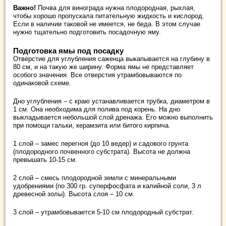
Важно!
Почва для винограда нужна плодородная, рыхлая,
чтобы хорошо пропускала питательную жидкость и кислород.
Если в наличии таковой не имеется, не беда. В этом случае
нужно тщательно подготовить посадочную яму.
Подготовка ямы под посадку
Отверстие для углубления саженца выкапывается на глубину в
80 см, и на такую же ширину. Форма ямы не представляет
особого значения. Все отверстия утрамбовываются по
одинаковой схеме.
Дно углубления – с краю устанавливается трубка, диаметром в
1 см. Она необходима для полива под корень. На дно
выкладывается небольшой слой дренажа. Его можно выполнить
при помощи гальки, керамзита или битого кирпича.
1 слой – замес перегноя (до 10 ведер) и садового грунта
(плодородного почвенного субстрата). Высота не должна
превышать 10-15 см.
2 слой – смесь плодородной земли с минеральными
удобрениями (по 300 гр. суперфосфата и калийной соли, 3 л
древесной золы). Высота слоя – 10 см.
3 слой – утрамбовывается 5-10 см плодородный субстрат.