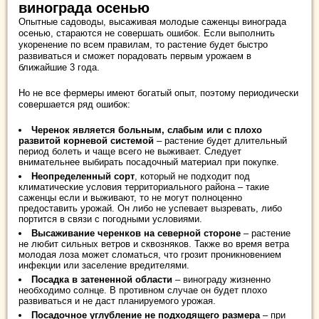
винограда осенью
Опытные садоводы, высаживая молодые саженцы винограда
осенью, стараются не совершать ошибок. Если выполнить
укоренение по всем правилам, то растение будет быстро
развиваться и сможет порадовать первым урожаем в
ближайшие 3 года.
Но не все фермеры имеют богатый опыт, поэтому периодически
совершается ряд ошибок:
Черенок является больным, слабым или с плохо
развитой корневой системой
– растение будет длительный
период болеть и чаще всего не выживает. Следует
внимательнее выбирать посадочный материал при покупке.
Неопределенный сорт
, который не подходит под
климатические условия территориального района – такие
саженцы если и выживают, то не могут полноценно
предоставить урожай. Он либо не успевает вызревать, либо
портится в связи с погодными условиями.
Высаживание черенков на северной стороне
– растение
не любит сильных ветров и сквозняков. Также во время ветра
молодая лоза может сломаться, что грозит проникновением
инфекции или заселение вредителями.
Посадка в затененной области
– винограду жизненно
необходимо солнце. В противном случае он будет плохо
развиваться и не даст планируемого урожая.
Посадочное углубление не подходящего размера
– при