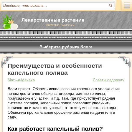
www.vsem-privet.ru
Выберите рубрику блога
Преимущества и особенности
капельного полива
Мать-и-Мачеха
Советы садоводу
Всем привет! Область использования капельного увлажнения
почвы достаточно обширна: огороды, зимние теплицы,
приусадебные участки, и т.д. Там, где присутствует рядная
система посадки, капельный полив позволяет увеличить
количество и качество урожая, а также уменьшить расходы.
Объясним про капельное орошение растений на даче или в
саду.
Как работает капельный полив?