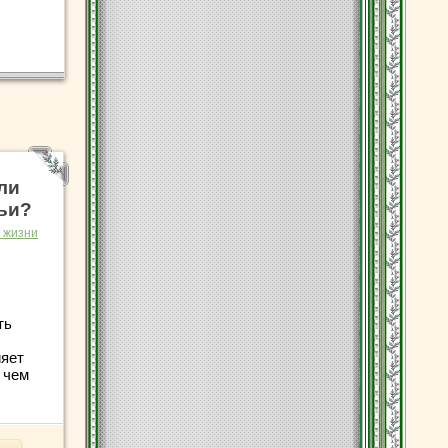
ли
ьи?
 жизни
ть
ияет
 чем