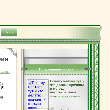
рия
Популярные статьи
з жизни
Почему желтеет туя и
сь
что делать: причины
. Я
и методы
восстановления
ой