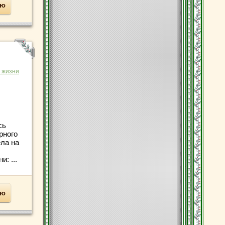
ью
 жизни
сь
рного
ела на
: ...
ью