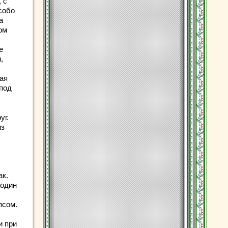
 с
собо
а
ом
е
,
ая
 под
уг.
из
ак.
 один
псом.
и при