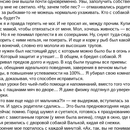
енсию они вышли почти одновременно. Увы, заполучить собств
ку мне не светило. «Ну, зачем тебе пес? — отмахивались родите
 за рыбками-то не можешь нормально ухаживать. Кто с собакой
ть будет?»
 я и правда терпеть не мог. И не просил их, между прочим. Куп
 с мамой, чтобы отвязаться от меня. Мол, хочешь живность — в
 Но я не понимал прелести в их созерцании. Ну, снуют туда-сюд
орить с ними нельзя, ни поиграть. И еще и корм у рыб был какой
о вонючий, словно его мололи из высохших трупов.
е нужен был настоящий друг, с которым можно было бы в огонь и
. Который защитит и утешит… В общем, я бредил собакой. Я
аривал предков долго и нудно. В ход были пущены все приемы:
ы, обещания идеального поведения, заверения в вечном мытье
ды, в повышении успеваемости на 100%… Я убирал свою комна
а, доказывая, что способен исправиться.
лал уроки без чьей-либо помощи и напоминаний, вместо того чт
ть с пацанами мяч во дворе… Я даже физику подтянул до увере
рки.
что вам еще надо от мальчика?!» — не выдержав, вступилась за
ля. И здесь родители сдались… Это была предновогодняя неде
ейчас помню. Город шумел и суетился, готовясь к празднованию,
ил с замотанным горлом (у меня была ангина), глядя в окно, где
ья резвились с дворовой собакой Валькой, кидая ей снежки.
оение мое портилось с каждой минутой. «Ах, так, вы не понима