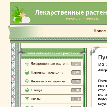
www.vsem-privet.ru
Новое
Темы лекарственных растений
Пу
из
Лекарственные растения
92
Автор
Народная медицина
135
Помню
Деревья и кустарники
368
иметь
стра
Овощи
590
целы
Цветы
подс
653
служи