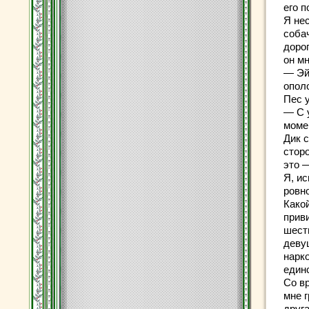
его п
Я не
собач
дорог
он м
— Эй,
опол
Пес 
— С 
моме
Дик с
сторо
это 
Я, и
ровно
Како
прив
шест
деву
нарко
единс
Со в
мне г
друга