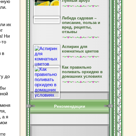
Лунный арбуз
енную
ли.
Лебеда садовая –
описание, польза и
или их
вред, рецепты,
от
отзывы
а! Ни
-то
Аспирин для
комнатных цветов
 в
Как правильно
поливать орхидею в
ту до
домашних условиях
обы
нной
 меня
Рекомендации
ля,
 а я
 мои
ете