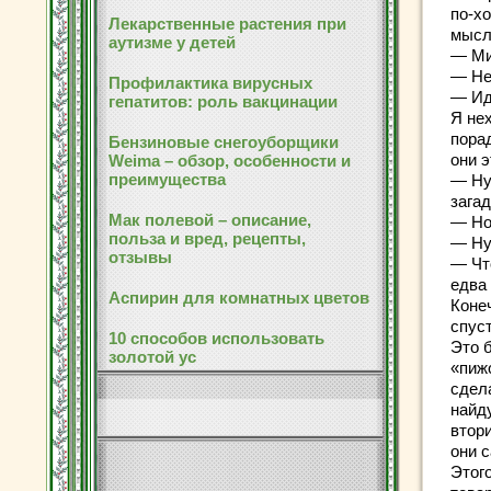
по-х
Лекарственные растения при
мысл
аутизме у детей
— Мит
— Не
Профилактика вирусных
— Ид
гепатитов: роль вакцинации
Я нех
порад
Бензиновые снегоуборщики
они э
Weima – обзор, особенности и
преимущества
— Ну
загад
Мак полевой – описание,
— Но
польза и вред, рецепты,
— Ну,
отзывы
— Что
едва 
Аспирин для комнатных цветов
Коне
спус
10 способов использовать
Это 
золотой ус
«пижо
сдел
найду
втори
они с
Этог