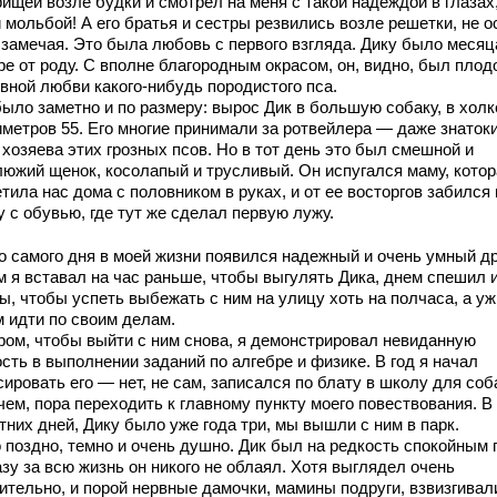
ищей возле будки и смотрел на меня с такой надеждой в глазах,
 мольбой! А его братья и сестры резвились возле решетки, не о
 замечая. Это была любовь с первого взгляда. Дику было месяц
ре от роду. С вполне благородным окрасом, он, видно, был плод
овной любви какого-нибудь породистого пса.
было заметно и по размеру: вырос Дик в большую собаку, в холк
иметров 55. Его многие принимали за ротвейлера — даже знатоки
хозяева этих грозных псов. Но в тот день это был смешной и
люжий щенок, косолапый и трусливый. Он испугался маму, котор
тила нас дома с половником в руках, и от ее восторгов забился
 с обувью, где тут же сделал первую лужу.
о самого дня в моей жизни появился надежный и очень умный др
м я вставал на час раньше, чтобы выгулять Дика, днем спешил 
ы, чтобы успеть выбежать с ним на улицу хоть на полчаса, а уж
м идти по своим делам.
ром, чтобы выйти с ним снова, я демонстрировал невиданную
сть в выполнении заданий по алгебре и физике. В год я начал
ировать его — нет, не сам, записался по блату в школу для соб
ем, пора переходить к главному пункту моего повествования. В
тних дней, Дику было уже года три, мы вышли с ним в парк.
 поздно, темно и очень душно. Дик был на редкость спокойным 
зу за всю жизнь он никого не облаял. Хотя выглядел очень
ительно, и порой нервные дамочки, мамины подруги, взвизгивал