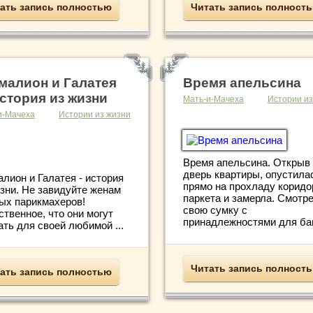
ать запись полностью
Читать запись полност
малион и Галатея
Время апельсина
стория из жизни
Мать-и-Мачеха
Истории из
и-Мачеха
Истории из жизни
Время апельсина. Открыв
дверь квартиры, опустила
лион и Галатея - история
прямо на прохладу коридо
изни. Не завидуйте женам
паркета и замерла. Смотр
ых парикмахеров!
свою сумку с
твенное, что они могут
принадлежностями для бани
ть для своей любимой ...
Читать запись полност
ать запись полностью