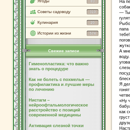
Ягоды
На п
83
соба
Советы садоводу
310
— Ты
гуля
Кулинария
20
Рыбок
папа
Истории из жизни
574
тебе!
погов
жутк
Свежие записи
А мн
воду
угов
Гименопластика: что важно
слез
знать о процедуре
посу
блеск
Как не болеть с похмелья —
Я де
профилактика и лучшие меры
по лечению
гоня
четве
Нистагм –
«Ну 
нейроофтальмологическое
бабу
расстройство с позиций
как с
современной медицины
груст
друз
Активация слезной точки
Настр