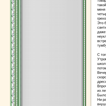
товар
такой
меня
четы
грех
Это 
сант
даже 
неук
встре
тумбу
С тог
Утро
школ
пото
Вече
скоро
дресс
Впроч
из ле
Было
Ни ра
внуш