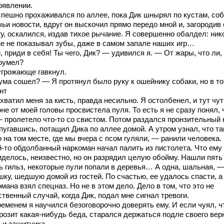
оявлении.
спешно прохаживался по аллее, пока Дик шнырял по кустам, со
ьи новости, вдруг он выскочил прямо передо мной и, загородив
у, оскалился, издав тихое рычание. Я совершенно обалдел: ник
не не показывал зубы, даже в самом запале наших игр…
 приди в себя! Ты чего, Дик? — удивился я. — От жары, что ли,
оумел?
угрожающе гавкнул.
ума сошел? — Я протянул было руку к ошейнику собаки, но в то
нт
хватил меня за кисть, правда несильно. Я остолбенел, и тут чут
не от моей головы просвистела пуля. То есть я не сразу понял, 
— пролетело что-то со свистом. Потом раздался пронзительный 
спугавшись, потащил Дика по аллее домой. А утром узнал, что т
 на том месте, где мы вчера с псом гуляли, — ранили человека.
й-то обдолбанный наркоман начал палить из пистолета. Что ему
иделось, неизвестно, но он разрядил целую обойму. Нашли пять
ь гильз, некоторые пули попали в деревья… А одна, шальная, —
шку, шедшую домой из гостей. По счастью, ее удалось спасти, а
мана взял спецназ. Но не в этом дело. Дело в том, что это не
твенный случай, когда Дик, подал мне сигнал тревоги.
ременем я научился безоговорочно доверять ему. И если чуял, ч
розит какая-нибудь беда, старался держаться подле своего вер
 и защитника.