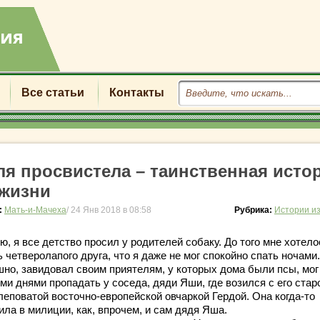
Все статьи
Контакты
ля просвистела – таинственная исто
 жизни
:
Мать-и-Мачеха
/ 24 Янв 2018 в 08:58
Рубрика:
Истории и
, я все детство просил у родителей собаку. До того мне хотело
 четверолапого друга, что я даже не мог спокойно спать ночами
шно, завидовал своим приятелям, у которых дома были псы, мог
ми днями пропадать у соседа, дяди Яши, где возился с его стар
леповатой восточно-европейской овчаркой Гердой. Она когда-то
ла в милиции, как, впрочем, и сам дядя Яша.