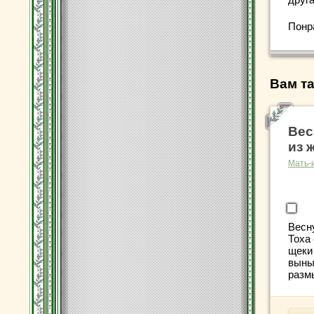
Понр
Вам та
Вес
из 
Мать-
Весну
Тоха 
щеки
выны
размы