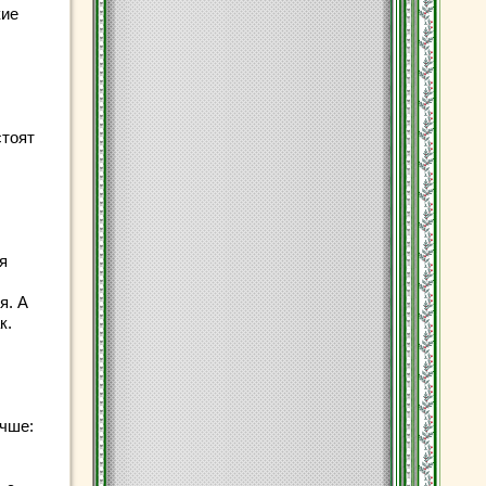
кие
стоят
я
я. А
к.
учше: