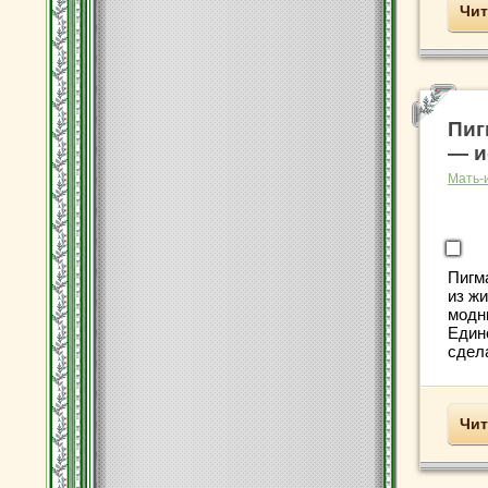
Чит
Пиг
— и
Мать-
Пигма
из ж
модн
Единс
сдела
Чит