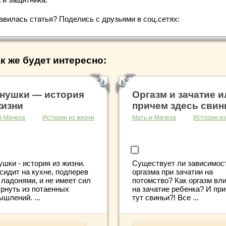
авилась статья? Поделись с друзьями в соц.сетях:
к же будет интересно:
нушки — история
Оргазм и зачатие и
жизни
причем здесь свин
и-Мачеха
Истории из жизни
Мать-и-Мачеха
Истории из
шки - история из жизни.
Существует ли зависимос
сидит на кухне, подперев
оргазма при зачатии на
 ладонями, и не имеет сил
потомство? Как оргазм вл
рнуть из потаенных
на зачатие ребенка? И при
шлений. ...
тут свиньи?! Все ...