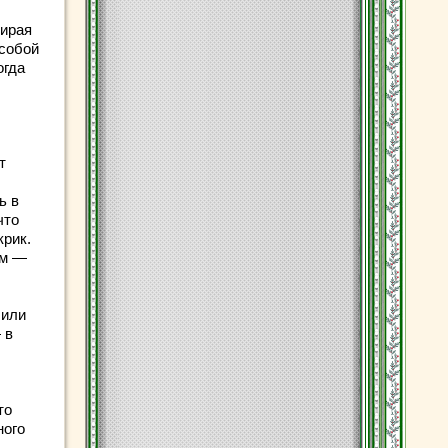
бирая
 собой
огда
т
ь в
что
крик.
ам —
 или
 в
то
ного