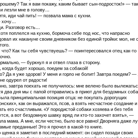
орошему? Так я вам покажу, каким бывает сын-подросток!» — та
и лезли мне в голову…
я, иди чай пить! — позвала мама с кухни.
 хочу…
и. Разговор есть…
отя поплелся на кухню, бормоча себе под нос, что напрасно
овал их накануне своим дневником без единой тройки: мол, не 
того.
 что? Как ты себя чувствуешь? — поинтересовался отец как-то
очно.
рмально, — буркнул я и отвел глаза в сторону.
 когда будет хорошо, поедем за собакой!
? Да я уже здоров! У меня и горло не болит! Завтра поедем? — 
не одурел от радости!
чно, завтра поехать не получилось: мне велено было вылежатьс
тя два дня мы с папой отправились в приют для бездомных соба
была принципиальная позиция отца: не покупать дорогущих
нских», как он выражался, псов, а взять несчастное создание и
ать его счастливым. «У породистой собаки хозяева и без тебя
тся, а вот бездомную шавку вряд ли кто-то захочет взять», —
ла мама. А мне, если честно, было все равно! Дворняга даже л
амые преданные! Это я прочел в какой-то книге.
о щенка я заметил в последний момент: он сидел позади своих