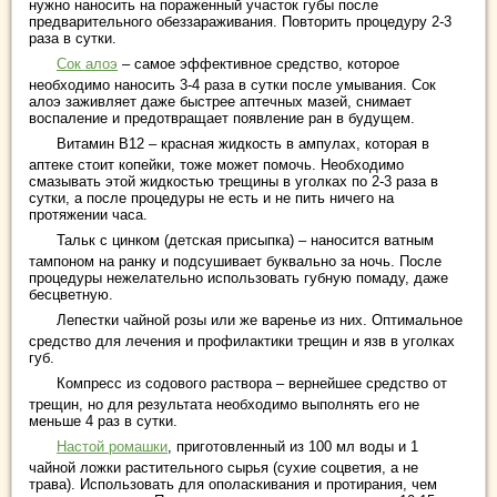
нужно наносить на пораженный участок губы после
предварительного обеззараживания. Повторить процедуру 2-3
раза в сутки.
Сок алоэ
– самое эффективное средство, которое
необходимо наносить 3-4 раза в сутки после умывания. Сок
алоэ заживляет даже быстрее аптечных мазей, снимает
воспаление и предотвращает появление ран в будущем.
Витамин В12 – красная жидкость в ампулах, которая в
аптеке стоит копейки, тоже может помочь. Необходимо
смазывать этой жидкостью трещины в уголках по 2-3 раза в
сутки, а после процедуры не есть и не пить ничего на
протяжении часа.
Тальк с цинком (детская присыпка) – наносится ватным
тампоном на ранку и подсушивает буквально за ночь. После
процедуры нежелательно использовать губную помаду, даже
бесцветную.
Лепестки чайной розы или же варенье из них. Оптимальное
средство для лечения и профилактики трещин и язв в уголках
губ.
Компресс из содового раствора – вернейшее средство от
трещин, но для результата необходимо выполнять его не
меньше 4 раз в сутки.
Настой ромашки
, приготовленный из 100 мл воды и 1
чайной ложки растительного сырья (сухие соцветия, а не
трава). Использовать для ополаскивания и протирания, чем