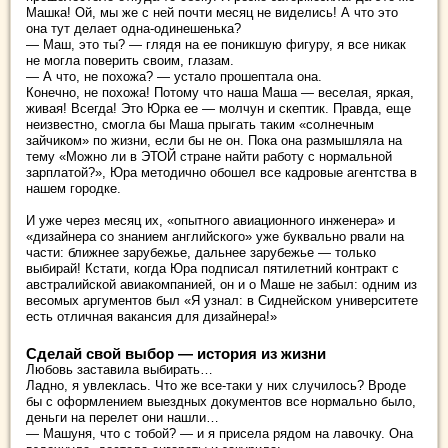
Машка! Ой, мы же с ней почти месяц не виделись! А что это
она тут делает одна-одинешенька?
— Маш, это ты? — глядя на ее поникшую фигуру, я все никак
не могла поверить своим, глазам.
— А что, не похожа? — устало прошептала она.
Конечно, не похожа! Потому что наша Маша — веселая, яркая,
живая! Всегда! Это Юрка ее — молчун и скептик. Правда, еще
неизвестно, смогла бы Маша прыгать таким «солнечным
зайчиком» по жизни, если бы не он. Пока она размышляла на
тему «Можно ли в ЭТОЙ стране найти работу с нормальной
зарплатой?», Юра методично обошел все кадровые агентства в
нашем городке.
И уже через месяц их, «опытного авиационного инженера» и
«дизайнера со знанием английского» уже буквально рвали на
части: ближнее зарубежье, дальнее зарубежье — только
выбирай! Кстати, когда Юра подписал пятилетний контракт с
австралийской авиакомпанией, он и о Маше не забыл: одним из
весомых аргументов был «Я узнал: в Сиднейском университете
есть отличная вакансия для дизайнера!»
Сделай свой выбор — история из жизни
Любовь заставила выбирать…
Ладно, я увлеклась. Что же все-таки у них случилось? Вроде
бы с оформлением выездных документов все нормально было,
деньги на перелет они нашли…
— Машуня, что с тобой? — и я присела рядом на лавочку. Она