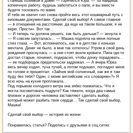
станешь хозяйкой в доме! — горячился Юра. — Ты найдешь
копеечную работу, будешь заботиться о папе, и вы вместе
будете тосковать по маме.
И тебе не хватит сил снова пройти весь этот кошмарный путь с
визовыми документами. Сделай свой выбор! А самое главное
— в отношения на расстоянии, да еще на таком большом, я не
верю. Прости». Вот так…
— И теперь ты должна решить, как быть дальше? — ахнула я.
— Я совсем запуталась… — Машка подняла на меня полные
слез глаза. — Вот, вспомнилось, как я в детстве о коньках
мечтала. Денег не было, а мне так хотелось! Утром в свой день
рождения проснулась — а они стоят возле кровати. Папа где-то
достал старые, починил, подкрасил, чтобы дочку порадовать…
— ее подбородок предательски задрожал. — А вчера Юрка
весь вечер ходил, туча тучей, а потом подошел, погладил меня
по голове и прошептал: «Зайчик мой солнечный, как же я там
буду без тебя? Один, с моим английским «со словарем»?» Я
всю ночь на кухне проплакала…
Под порывом холодного ветра она зябко поежилась. Что я
могла посоветовать подруге? Как тяжело, когда два самых
близких и дорогих человека заставляют сделать выбор,
который может разбить твое сердце… Так сделай свой выбор,
Машка!
Сделай свой выбор — история из жизни
Понравилась статья? Поделись с друзьями в соц.сетях: