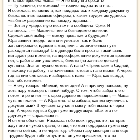
в голосе бросила Маша. — Я не могу его бросить!
— Ну конечно, не можешь! — горячо подхватила я и…
И осеклась: вспомнила, как придирались к каждому документу
безжалостные визовые офицеры, с каким трудом им удалось
«выбить» разрешение на поездку вдвоем…
— Вот эту «радостную весть» я и сообщила Юрке. И
началось… — Машкины плечи безнадежно поникли.
Сделай свой выбор — между прошлым и будущим?
Юра заявил твердо: или они улетают, как и было
запланировано, вдвоем в мае, или… их жизненные пути
расходятся навсегда! Его доводы были просты: такой шанс
выпадает раз в жизни, на переоформление документов времени
нет, с работы они уволились, билеты (на занятые деньги)
куплены. Значит, нужно лететь. А папа? «Прилетаем в Сидней,
я выхожу на работу, ты начинаешь готовить папе вызов. А через
год за ним слетаешь и заберешь к нам», — Юра, как всегда,
был обстоятелен.
— Я ему говорю: «Милый, лети один! А я прилечу попозже, ну
хоть пару месяцев с папой побуду. О том, чтобы забрать его
потом, и речи нет — старое дерево не пересаживают, — Маша
чуть не плачет. — А Юра мне: «Ты забыла, как мы мучились с
документами? В лучшем случае я смогу тебя вызвать через
год. А через год все будет уже по-другому». «Как это по-
другому» — спрашиваю я.
И он мне объяснил. Рассказал обо всех трудностях, которые
ждут его в чужой стране, о том, что моя поддержка нужна ему
именно сейчас, а не через год. «Через пару месяцев папе еще
труднее будет тебя отпустить: он уже привыкнет, что ты