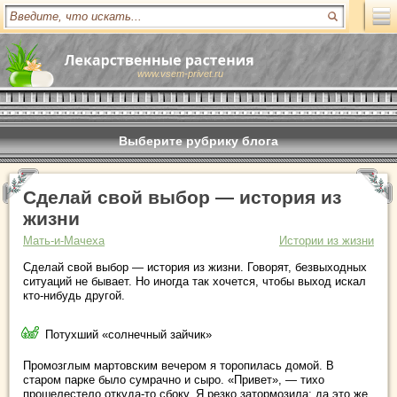
www.vsem-privet.ru
Выберите рубрику блога
Сделай свой выбор — история из
жизни
Мать-и-Мачеха
Истории из жизни
Сделай свой выбор — история из жизни. Говорят, безвыходных
ситуаций не бывает. Но иногда так хочется, чтобы выход искал
кто-нибудь другой.
Потухший «солнечный зайчик»
Промозглым мартовским вечером я торопилась домой. В
старом парке было сумрачно и сыро. «Привет», — тихо
прошелестело откуда-то сбоку. Я резко затормозила: да это же