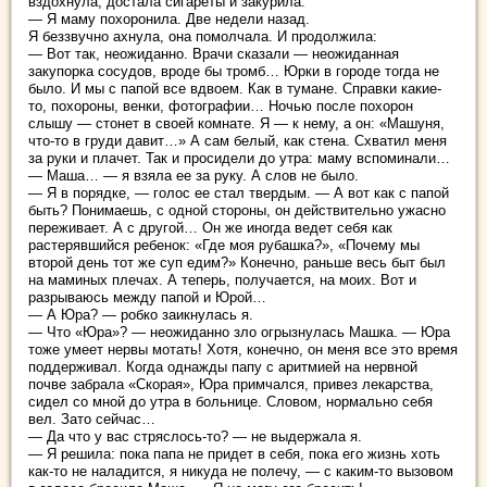
вздохнула, достала сигареты и закурила:
— Я маму похоронила. Две недели назад.
Я беззвучно ахнула, она помолчала. И продолжила:
— Вот так, неожиданно. Врачи сказали — неожиданная
закупорка сосудов, вроде бы тромб… Юрки в городе тогда не
было. И мы с папой все вдвоем. Как в тумане. Справки какие-
то, похороны, венки, фотографии… Ночью после похорон
слышу — стонет в своей комнате. Я — к нему, а он: «Машуня,
что-то в груди давит…» А сам белый, как стена. Схватил меня
за руки и плачет. Так и просидели до утра: маму вспоминали…
— Маша… — я взяла ее за руку. А слов не было.
— Я в порядке, — голос ее стал твердым. — А вот как с папой
быть? Понимаешь, с одной стороны, он действительно ужасно
переживает. А с другой… Он же иногда ведет себя как
растерявшийся ребенок: «Где моя рубашка?», «Почему мы
второй день тот же суп едим?» Конечно, раньше весь быт был
на маминых плечах. А теперь, получается, на моих. Вот и
разрываюсь между папой и Юрой…
— А Юра? — робко заикнулась я.
— Что «Юра»? — неожиданно зло огрызнулась Машка. — Юра
тоже умеет нервы мотать! Хотя, конечно, он меня все это время
поддерживал. Когда однажды папу с аритмией на нервной
почве забрала «Скорая», Юра примчался, привез лекарства,
сидел со мной до утра в больнице. Словом, нормально себя
вел. Зато сейчас…
— Да что у вас стряслось-то? — не выдержала я.
— Я решила: пока папа не придет в себя, пока его жизнь хоть
как-то не наладится, я никуда не полечу, — с каким-то вызовом