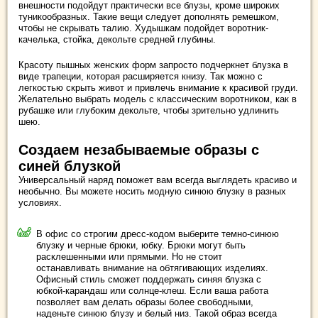
внешности подойдут практически все блузы, кроме широких
туникообразных. Такие вещи следует дополнять ремешком,
чтобы не скрывать талию. Худышкам подойдет воротник-
качелька, стойка, декольте средней глубины.
Красоту пышных женских форм запросто подчеркнет блузка в
виде трапеции, которая расширяется книзу. Так можно с
легкостью скрыть живот и привлечь внимание к красивой груди.
Желательно выбрать модель с классическим воротником, как в
рубашке или глубоким декольте, чтобы зрительно удлинить
шею.
Создаем незабываемые образы с
синей блузкой
Универсальный наряд поможет вам всегда выглядеть красиво и
необычно. Вы можете носить модную синюю блузку в разных
условиях.
В офис со строгим дресс-кодом выберите темно-синюю
блузку и черные брюки, юбку. Брюки могут быть
расклешенными или прямыми. Но не стоит
останавливать внимание на обтягивающих изделиях.
Офисный стиль сможет поддержать синяя блузка с
юбкой-карандаш или солнце-клеш. Если ваша работа
позволяет вам делать образы более свободными,
наденьте синюю блузу и белый низ. Такой образ всегда