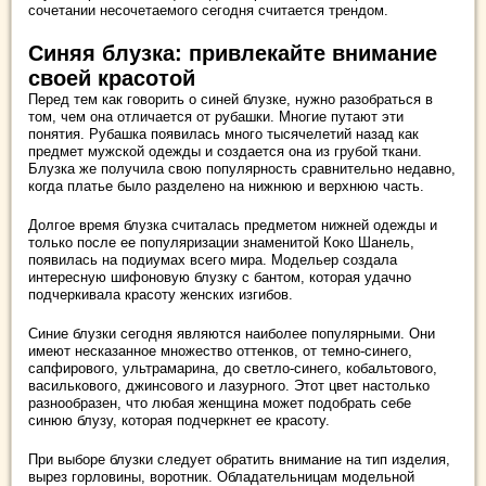
сочетании несочетаемого сегодня считается трендом.
Синяя блузка: привлекайте внимание
своей красотой
Перед тем как говорить о синей блузке, нужно разобраться в
том, чем она отличается от рубашки. Многие путают эти
понятия. Рубашка появилась много тысячелетий назад как
предмет мужской одежды и создается она из грубой ткани.
Блузка же получила свою популярность сравнительно недавно,
когда платье было разделено на нижнюю и верхнюю часть.
Долгое время блузка считалась предметом нижней одежды и
только после ее популяризации знаменитой Коко Шанель,
появилась на подиумах всего мира. Модельер создала
интересную шифоновую блузку с бантом, которая удачно
подчеркивала красоту женских изгибов.
Синие блузки сегодня являются наиболее популярными. Они
имеют несказанное множество оттенков, от темно-синего,
сапфирового, ультрамарина, до светло-синего, кобальтового,
василькового, джинсового и лазурного. Этот цвет настолько
разнообразен, что любая женщина может подобрать себе
синюю блузу, которая подчеркнет ее красоту.
При выборе блузки следует обратить внимание на тип изделия,
вырез горловины, воротник. Обладательницам модельной