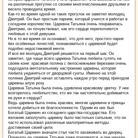
на различные прогулки со своими многочисленными друзьями и
весело проводила время.
Как-то во время одной из таких прогулок ее заметил молодец
Дмитрий. Он был простым парнем, который учился и работал в
соседнем королевстве. Царевна Татьяна очень понравилась
Дмитрию, он почувствовал, как его сердце переполняется
любовью к этой девушке.
Но в то же время он осознавал, что для него, простого парня
без особенных почестей, познакомиться с царевной будет
подобно недостижимой мечте.
И все же молодец Дмитрий решается на первый шаг. Он
заметил, где чаще всего царевна Татьяна любила гулять на
своем коне: красивая поляна с белоснежными березами очень
подходила мечтательному настроению царевны, которая
любила уединяться от дворцовой суеты. Именно на этой
полянке Дмитрий начал оставлять каждое утро перед приходом
царевны алую розу.
Царевна Татьяна была очень удивлена красивому цветку. У нее
возгорелось любопытство, кто же так настоятельно добивается
ее руки и сердца?
Ведь царевна была очень красива, многие царевичи и принцы
хотели добиться ее благосклонности. Одним из них был
Богатый Царевич из соседнего царства-государства. Его
желание заполучить царевну было настолько сильным, что он
часто использовал различные малоприятные методы
достижения своей цели.
Богатый Царевич вначале стал часто захаживать во дворец.
Поначалу он царевне Татьяне даже понравился, и они начали