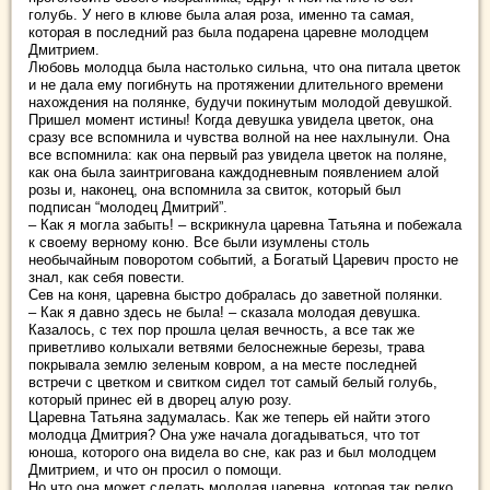
голубь. У него в клюве была алая роза, именно та самая,
которая в последний раз была подарена царевне молодцем
Дмитрием.
Любовь молодца была настолько сильна, что она питала цветок
и не дала ему погибнуть на протяжении длительного времени
нахождения на полянке, будучи покинутым молодой девушкой.
Пришел момент истины! Когда девушка увидела цветок, она
сразу все вспомнила и чувства волной на нее нахлынули. Она
все вспомнила: как она первый раз увидела цветок на поляне,
как она была заинтригована каждодневным появлением алой
розы и, наконец, она вспомнила за свиток, который был
подписан “молодец Дмитрий”.
– Как я могла забыть! – вскрикнула царевна Татьяна и побежала
к своему верному коню. Все были изумлены столь
необычайным поворотом событий, а Богатый Царевич просто не
знал, как себя повести.
Сев на коня, царевна быстро добралась до заветной полянки.
– Как я давно здесь не была! – сказала молодая девушка.
Казалось, с тех пор прошла целая вечность, а все так же
приветливо колыхали ветвями белоснежные березы, трава
покрывала землю зеленым ковром, а на месте последней
встречи с цветком и свитком сидел тот самый белый голубь,
который принес ей в дворец алую розу.
Царевна Татьяна задумалась. Как же теперь ей найти этого
молодца Дмитрия? Она уже начала догадываться, что тот
юноша, которого она видела во сне, как раз и был молодцем
Дмитрием, и что он просил о помощи.
Но что она может сделать молодая царевна, которая так редко