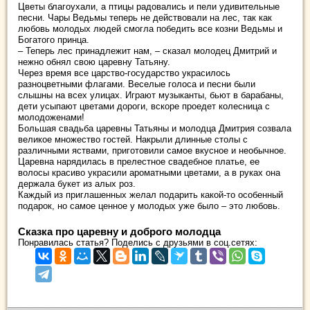
Цветы благоухали, а птицы радовались и пели удивительные
песни. Чары Ведьмы теперь не действовали на лес, так как
любовь молодых людей смогла победить все козни Ведьмы и
Богатого принца.
– Теперь лес принадлежит нам, – сказал молодец Дмитрий и
нежно обнял свою царевну Татьяну.
Через время все царство-государство украсилось
разноцветными флагами. Веселые голоса и песни были
слышны на всех улицах. Играют музыканты, бьют в барабаны,
дети усыпают цветами дороги, вскоре проедет колесница с
молодоженами!
Большая свадьба царевны Татьяны и молодца Дмитрия созвала
великое множество гостей. Накрыли длинные столы с
различными яствами, приготовили самое вкусное и необычное.
Царевна нарядилась в прелестное свадебное платье, ее
волосы красиво украсили ароматными цветами, а в руках она
держала букет из алых роз.
Каждый из приглашенных желал подарить какой-то особенный
подарок, но самое ценное у молодых уже было – это любовь.
Сказка про царевну и доброго молодца
Понравилась статья? Поделись с друзьями в соц.сетях: