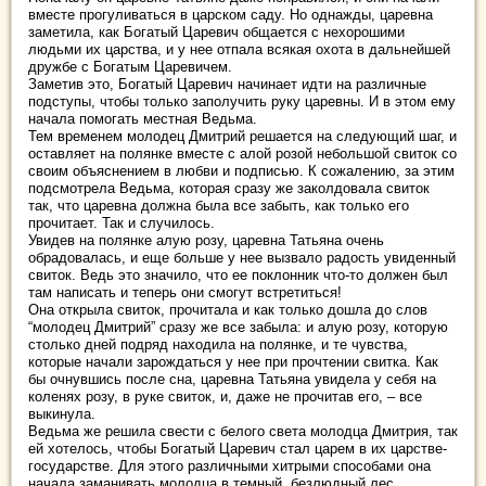
вместе прогуливаться в царском саду. Но однажды, царевна
заметила, как Богатый Царевич общается с нехорошими
людьми их царства, и у нее отпала всякая охота в дальнейшей
дружбе с Богатым Царевичем.
Заметив это, Богатый Царевич начинает идти на различные
подступы, чтобы только заполучить руку царевны. И в этом ему
начала помогать местная Ведьма.
Тем временем молодец Дмитрий решается на следующий шаг, и
оставляет на полянке вместе с алой розой небольшой свиток со
своим объяснением в любви и подписью. К сожалению, за этим
подсмотрела Ведьма, которая сразу же заколдовала свиток
так, что царевна должна была все забыть, как только его
прочитает. Так и случилось.
Увидев на полянке алую розу, царевна Татьяна очень
обрадовалась, и еще больше у нее вызвало радость увиденный
свиток. Ведь это значило, что ее поклонник что-то должен был
там написать и теперь они смогут встретиться!
Она открыла свиток, прочитала и как только дошла до слов
“молодец Дмитрий” сразу же все забыла: и алую розу, которую
столько дней подряд находила на полянке, и те чувства,
которые начали зарождаться у нее при прочтении свитка. Как
бы очнувшись после сна, царевна Татьяна увидела у себя на
коленях розу, в руке свиток, и, даже не прочитав его, – все
выкинула.
Ведьма же решила свести с белого света молодца Дмитрия, так
ей хотелось, чтобы Богатый Царевич стал царем в их царстве-
государстве. Для этого различными хитрыми способами она
начала заманивать молодца в темный, безлюдный лес.