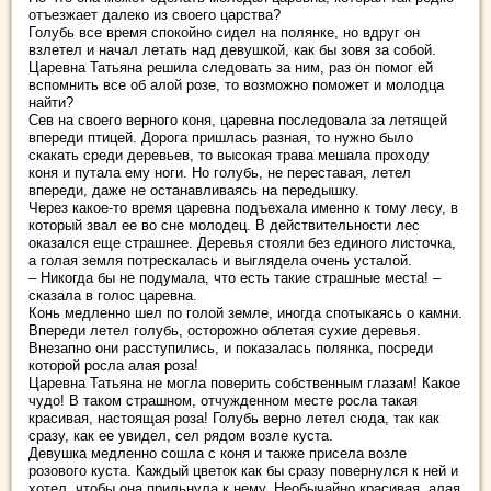
отъезжает далеко из своего царства?
Голубь все время спокойно сидел на полянке, но вдруг он
взлетел и начал летать над девушкой, как бы зовя за собой.
Царевна Татьяна решила следовать за ним, раз он помог ей
вспомнить все об алой розе, то возможно поможет и молодца
найти?
Сев на своего верного коня, царевна последовала за летящей
впереди птицей. Дорога пришлась разная, то нужно было
скакать среди деревьев, то высокая трава мешала проходу
коня и путала ему ноги. Но голубь, не переставая, летел
впереди, даже не останавливаясь на передышку.
Через какое-то время царевна подъехала именно к тому лесу, в
который звал ее во сне молодец. В действительности лес
оказался еще страшнее. Деревья стояли без единого листочка,
а голая земля потрескалась и выглядела очень усталой.
– Никогда бы не подумала, что есть такие страшные места! –
сказала в голос царевна.
Конь медленно шел по голой земле, иногда спотыкаясь о камни.
Впереди летел голубь, осторожно облетая сухие деревья.
Внезапно они расступились, и показалась полянка, посреди
которой росла алая роза!
Царевна Татьяна не могла поверить собственным глазам! Какое
чудо! В таком страшном, отчужденном месте росла такая
красивая, настоящая роза! Голубь верно летел сюда, так как
сразу, как ее увидел, сел рядом возле куста.
Девушка медленно сошла с коня и также присела возле
розового куста. Каждый цветок как бы сразу повернулся к ней и
хотел, чтобы она прильнула к нему. Необычайно красивая, алая