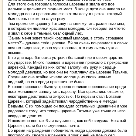
Для этого она говорила голосом царевны и звала его все
дальше и дальше от людных мест. В конце пути она навела на
молодца сон и превратила его в этом лесу в цветок, который
был очень похож на алую розу…
Тем временем царевну Татьяну начали мучить различные сны,
в которых ей являлся красивый молодец. Он говорил ей что-то
и звал к себе в темный, безлюдный лес.
“Зачем меня зовет такой красивый молодец в столь страшное
место?”– думала себе царевна. Ей он очень понравился в своих
ночных видениях, и она чувствовала, что ему очень нужна
помощь.
В те дни царь-батюшка устроил большой пир в своем царстве-
государстве. Много принцев и царевичей приехало с прекрасной
царевной. Каждый из них хотел заполучить руку и сердце
молодой девушки, но все они не приглянулись царевне Татьяне.
Среди них она втайне искала молодца из своих ночных
видений, но его среди приезжих не было.
В конце пированья было устроено великое соревнование среди
всех желающих заполучить царевну. Все сражались отважно,
некоторые действовали хитростью. Но первым стал Богатый
Царевич, который задействовал чародейственные методы
Ведьмы. С их помощью он победил остальных царевичей и уже
радовался тому, что теперь царевна Татьяна уже точно от него
никуда не денется.
И возможно все так бы и случилось, как себе задумал Богатый
Царевич, если бы не случилось нечто.
Во время награждения победителя, когда царевна должна была
проголосить своего избранника, вдруг к ней на плечо сел