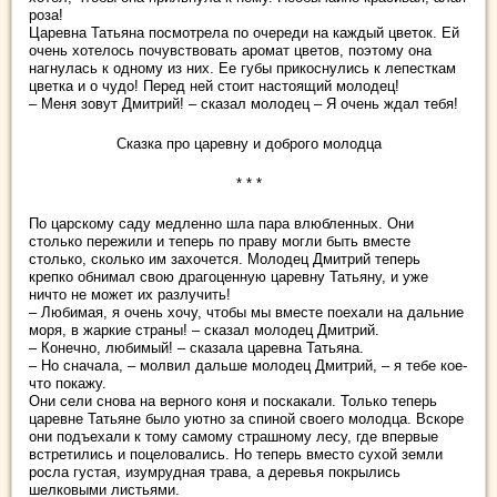
роза!
Царевна Татьяна посмотрела по очереди на каждый цветок. Ей
очень хотелось почувствовать аромат цветов, поэтому она
нагнулась к одному из них. Ее губы прикоснулись к лепесткам
цветка и о чудо! Перед ней стоит настоящий молодец!
– Меня зовут Дмитрий! – сказал молодец – Я очень ждал тебя!
Сказка про царевну и доброго молодца
* * *
По царскому саду медленно шла пара влюбленных. Они
столько пережили и теперь по праву могли быть вместе
столько, сколько им захочется. Молодец Дмитрий теперь
крепко обнимал свою драгоценную царевну Татьяну, и уже
ничто не может их разлучить!
– Любимая, я очень хочу, чтобы мы вместе поехали на дальние
моря, в жаркие страны! – сказал молодец Дмитрий.
– Конечно, любимый! – сказала царевна Татьяна.
– Но сначала, – молвил дальше молодец Дмитрий, – я тебе кое-
что покажу.
Они сели снова на верного коня и поскакали. Только теперь
царевне Татьяне было уютно за спиной своего молодца. Вскоре
они подъехали к тому самому страшному лесу, где впервые
встретились и поцеловались. Но теперь вместо сухой земли
росла густая, изумрудная трава, а деревья покрылись
шелковыми листьями.