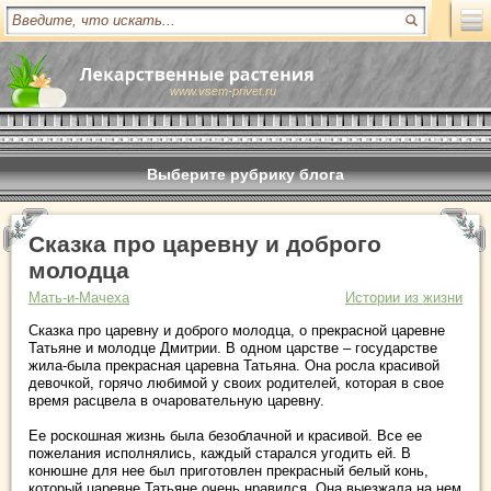
www.vsem-privet.ru
Выберите рубрику блога
Сказка про царевну и доброго
молодца
Мать-и-Мачеха
Истории из жизни
Сказка про царевну и доброго молодца, о прекрасной царевне
Татьяне и молодце Дмитрии. В одном царстве – государстве
жила-была прекрасная царевна Татьяна. Она росла красивой
девочкой, горячо любимой у своих родителей, которая в свое
время расцвела в очаровательную царевну.
Ее роскошная жизнь была безоблачной и красивой. Все ее
пожелания исполнялись, каждый старался угодить ей. В
конюшне для нее был приготовлен прекрасный белый конь,
который царевне Татьяне очень нравился. Она выезжала на нем