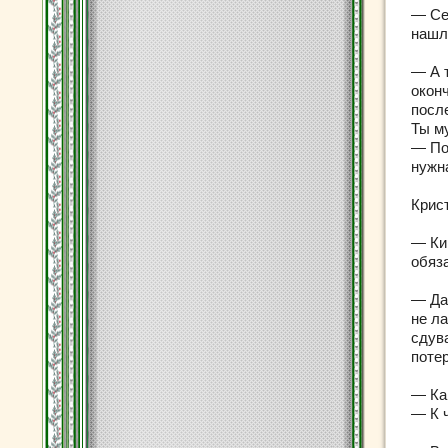
— Се
нашл
— А 
окон
посл
Ты м
— По
нужна
Крис
— Ки
обяз
— Да 
не ла
сдув
поте
— Ка
— К 