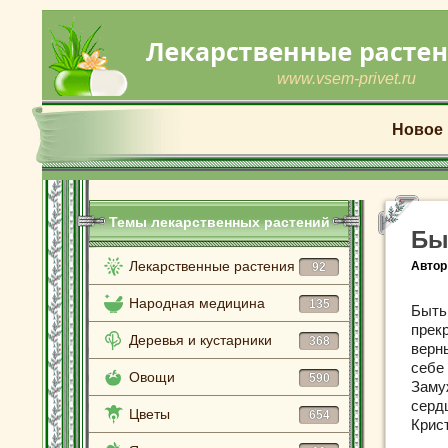
www.vsem-privet.ru
Новое
Темы лекарственных растений
Бы
Лекарственные растения
Автор
92
Народная медицина
135
Быть
прек
Деревья и кустарники
368
верн
себе
Овощи
590
Заму
серд
Цветы
654
Крис