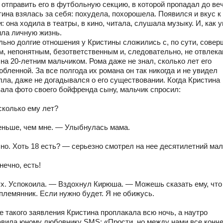
 отправить его в футбольную секцию, в которой пропадал до ве
ина взялась за себя: похудела, похорошела. Появился и вкус к
: она ходила в театры, в кино, читала, слушала музыку. И, как 
ила личную жизнь.
льно долгие отношения у Кристины сложились с, по сути, сове
м, непонятным, безответственным и, следовательно, не отвлек
на 20-летним мальчиком. Рома даже не знал, сколько лет его
бленной. За все полгода их романа он так никогда и не увидел
лла, даже не догадывался о его существовании. Когда Кристина
зала фото своего бойфренда сыну, мальчик спросил:
сколько ему лет?
ньше, чем мне. — Улыбнулась мама.
но. Хоть 18 есть? — серьезно смотрел на нее десятилетний ма
нечно, есть!
х. Успокоила. — Вздохнул Кирюша. — Можешь сказать ему, что
племянник. Если нужно будет. Я не обижусь.
е такого заявления Кристина проплакала всю ночь, а наутро
авила юному любовнику SMS: «Прости, но между нами все конче