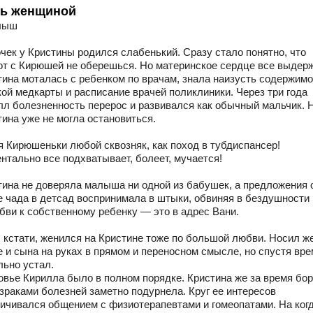
ь женщиной
лыш
чек у Кристины родился слабенький. Сразу стало понятно, что
от с Кирюшей не оберешься. Но материнское сердце все выдерж
тина моталась с ребенком по врачам, знала наизусть содержим
кой медкарты и расписание врачей поликлиники. Через три года
лл болезненность перерос и развивался как обычный мальчик. 
тина уже не могла остановиться.
 Кирюшеньки любой сквозняк, как поход в тубдиспансер!
нтально все подхватывает, болеет, мучается!
тина не доверяла малыша ни одной из бабушек, а предложения 
е чада в детсад воспринимала в штыки, обвиняя в бездушности 
бви к собственному ребенку — это в адрес Вани.
 кстати, женился на Кристине тоже по большой любви. Носил же
е и сына на руках в прямом и переносном смысле, но спустя вр
льно устал.
овье Кирилла было в полном порядке. Кристина же за время бо
израками болезней заметно подурнела. Круг ее интересов
ничивался общением с физиотерапевтами и гомеопатами. На когд