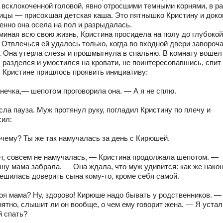
с всклокоченной головой, явно отросшими темными корнями, в р
ицы — присохшая детская каша. Это пятнышко Кристину и доко
енно она осела на пол и разрыдалась.
миная всю свою жизнь, Кристина просидела на полу до глубокой
. Отвлечься ей удалось только, когда во входной двери завороч
. Она утерла слезы и прошмыгнула в спальню. В комнату вошел
 разделся и умостился на кровати, не поинтересовавшись, спит
. Кристине пришлось проявить инициативу:
нечка,— шепотом проговорила она. — А я не сплю.
сла пауза. Муж протянул руку, погладил Кристину по плечу и
сил:
чему? Ты же так намучалась за день с Кирюшей.
т, совсем не намучалась, — Кристина продолжала шепотом. —
шу мама забрала. — Она ждала, что муж удивится: как же нако
решилась доверить сына кому-то, кроме себя самой.
оя мама? Ну, здорово! Кирюше надо бывать у родственников. 
ятно, слышит ли он вообще, о чем ему говорит жена. — Я устал
й спать?