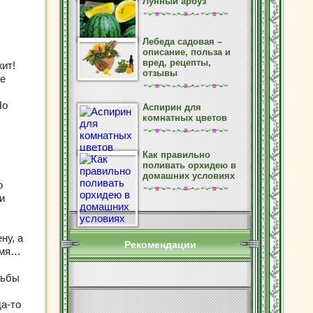
Лунный арбуз
Лебеда садовая –
описание, польза и
вред, рецепты,
ит!
отзывы
ое
Но
Аспирин для
комнатных цветов
Как правильно
поливать орхидею в
домашних условиях
о
и
ну, а
Рекомендации
емя…
рьбы
а-то