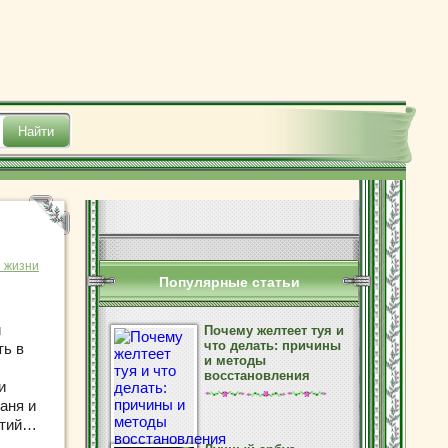
з жизни
Популярные статьи
и
Почему желтеет туя и
что делать: причины
ть в
и методы
восстановления
и
аня и
етий…