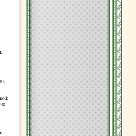
,
ын.
кой:
 не
ил