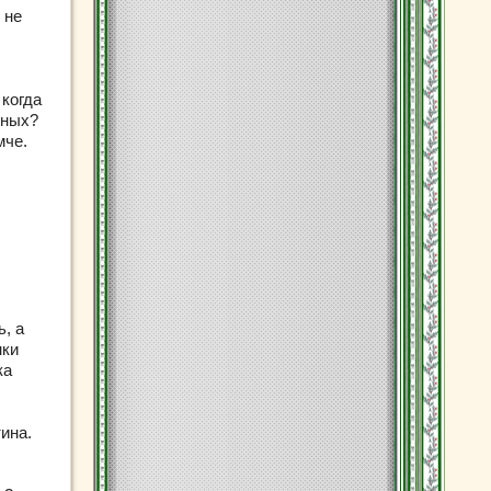
 не
 когда
чных?
мче.
, а
нки
ка
ина.