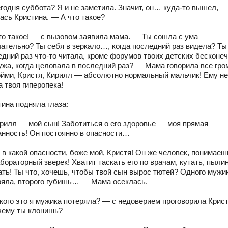
годня суббота? Я и не заметила. Значит, он… куда-то вышел, —
ась Кристина. — А что такое?
то такое! — с вызовом заявила мама. — Ты сошла с ума
чательно? Ты себя в зеркало…, когда последний раз видела? Ты
едний раз что-то читала, кроме форумов твоих детских бесконе
ужа, когда целовала в последний раз? — Мама говорила все гро
йми, Кристя, Кирилл — абсолютно нормальный мальчик! Ему не
 твоя гиперопека!
тина подняла глаза:
рилл — мой сын! Заботиться о его здоровье — моя прямая
анность! Он постоянно в опасности…
в какой опасности, боже мой, Кристя! Он же человек, понимаешь
бораторный зверек! Хватит таскать его по врачам, кутать, пыли
ать! Ты что, хочешь, чтобы твой сын вырос тютей? Одного мужи
ряла, второго губишь… — Мама осеклась.
кого это я мужика потеряла? — с недоверием проговорила Крист
чему ты клонишь?