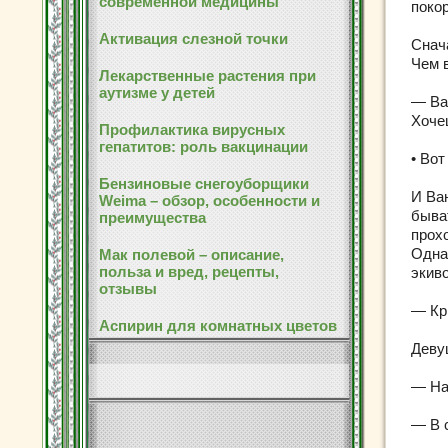
современной медицины
поко
Активация слезной точки
Снач
Чем 
Лекарственные растения при
аутизме у детей
— Ва
Хочеш
Профилактика вирусных
гепатитов: роль вакцинации
• Во
Бензиновые снегоуборщики
И Ва
Weima – обзор, особенности и
быва
преимущества
прох
Одна
Мак полевой – описание,
польза и вред, рецепты,
экив
отзывы
— Кр
Аспирин для комнатных цветов
Деву
— На
— В 