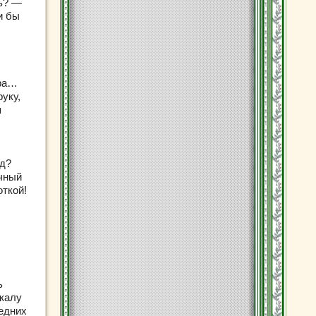
шь? —
и бы
тра…
уку,
я
ид?
ечный
откой!
ь
ркалу
редних