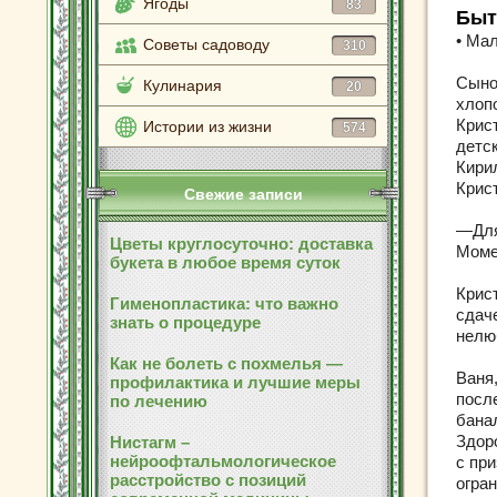
Ягоды
83
Быт
• Ма
Советы садоводу
310
Сыно
Кулинария
20
хлоп
Крис
Истории из жизни
574
детс
Кири
Крис
Свежие записи
—Для
Цветы круглосуточно: доставка
Моме
букета в любое время суток
Крис
Гименопластика: что важно
сдач
знать о процедуре
нелю
Как не болеть с похмелья —
Ваня,
профилактика и лучшие меры
посл
по лечению
бана
Здор
Нистагм –
нейроофтальмологическое
с пр
расстройство с позиций
огра