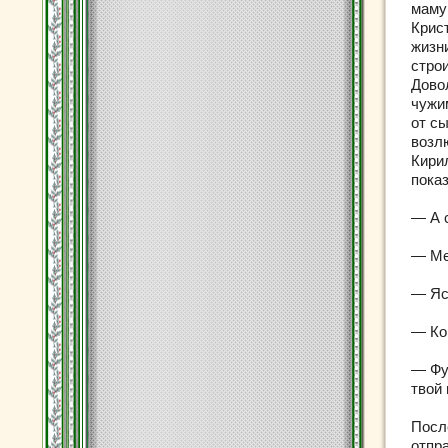
маму
Крист
жизни
стро
Дово
чужи
от сы
возлю
Кири
пока
— А 
— Ме
— Яс
— Ко
— Фу
твой 
Посл
отпр