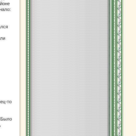
айоне
нало:
ался
 ли
нец-то
— Было
,