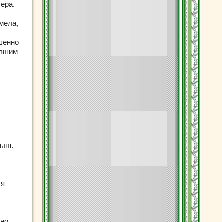
чера.
умела,
ршенно
авшим
лыш.
 я
но.