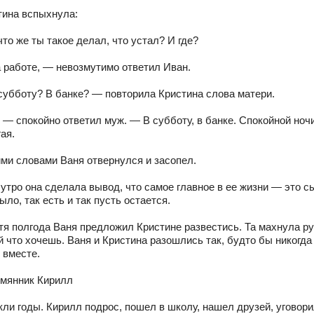
тина вспыхнула:
то же ты такое делал, что устал? И где?
 работе, — невозмутимо ответил Иван.
субботу? В банке? — повторила Кристина слова матери.
 — спокойно ответил муж. — В субботу, в банке. Спокойной ночи
ая.
ими словами Ваня отвернулся и засопел.
утро она сделала вывод, что самое главное в ее жизни — это с
ыло, так есть и так пусть остается.
тя полгода Ваня предложил Кристине развестись. Та махнула ру
 что хочешь. Ваня и Кристина разошлись так, будто бы никогда
 вместе.
емянник Кирилл
кли годы. Кирилл подрос, пошел в школу, нашел друзей, уговор