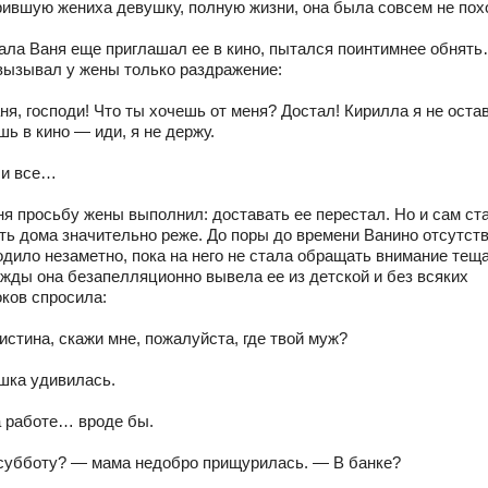
рившую жениха девушку, полную жизни, она была совсем не по
ала Ваня еще приглашал ее в кино, пытался поинтимнее обнят
вызывал у жены только раздражение:
ня, господи! Что ты хочешь от меня? Достал! Кирилла я не оста
ь в кино — иди, я не держу.
т и все…
ня просьбу жены выполнил: доставать ее перестал. Но и сам ст
ть дома значительно реже. До поры до времени Ванино отсутст
одило незаметно, пока на него не стала обращать внимание теща
жды она безапелляционно вывела ее из детской и без всяких
оков спросила:
истина, скажи мне, пожалуйста, где твой муж?
шка удивилась.
 работе… вроде бы.
субботу? — мама недобро прищурилась. — В банке?