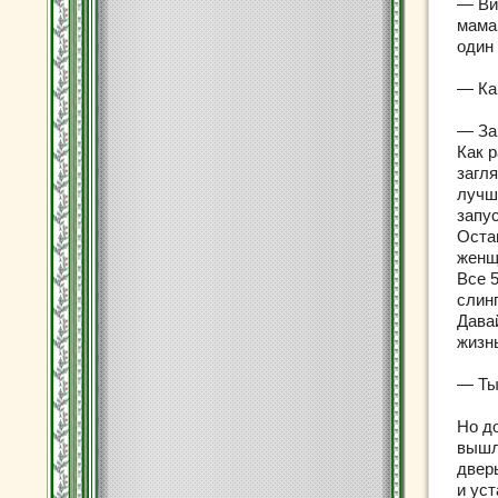
— Ви
мама
один 
— Ка
— За 
Как р
загл
лучш
запу
Оста
женщ
Все 
слинг
Дава
жизн
— Ты
Но д
вышл
двер
и ус