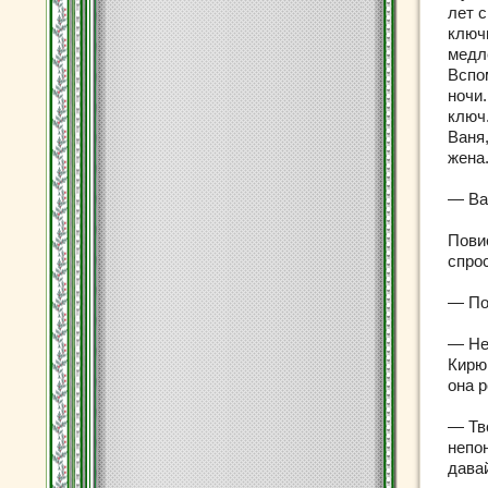
лет 
ключ
медл
Вспо
ночи
ключ
Ваня,
жена
— Ва
Пови
спро
— По
— Не
Кирю
она 
— Тв
непон
дава