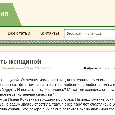
Все статьи
Контакты
ть женщиной
:
Мать-и-Мачеха
/ 03 Авг 2014 в 07:06
Рубрика:
Истории и
 женщиной. Отличная мама, настоящая красавица и умница,
расная хозяйка, нежная и страстная любовница, любящая жена 
ый друг… И все это — один человек? Может ли женщина сочета
 все перечисленные качества?
ж за Ивана Кристина выходила по любви. На предложение руки 
ца не задумываясь ответила «да». Через пару лет счастливые В
тина узнали, что вскоре в их семье появится очень любимый тр