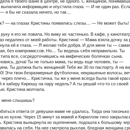
дела я твоего Ваню в центре, не одного. С женщиной, понимае
 выпалила информацию и опустила глаза. — И не один раз. Есл
— я бы не сказала ничего, но так…
к? — на глазах Кристины появились слезы… — Не может быть!
руку я его не ловила. Но вижу их частенько. В кафе, у кинотеа
аз недалеко от моей работы. Кристина! — Мама взяла дочку за р
янула ей в глаза. — Я желаю тебе добра. И для меня ты — сама
ая, без компромиссов. Но… Ты ведешь себя неправильно. Ты
стила все, сосредоточившись на мифических болячках сына.
новись, доча! Ты не только мама, ты ведь еще человек, ты —
ина. Ты должна быть женщиной! Тебе же 30 по паспорту. А на в
50! Эти твои безразмерные футболочки, некрашеные волосы, в
 через плечо… Кристичка, ты же у меня всегда была такой крас
й я заберу Кирюшу на пару недель? А ты решай что-то со своей
ью. Кристина молчала.
 меня слышишь?
обиться ответа от девушки маме не удалось. Тогда она тихонько
а из кухни. Через 15 минут за мамой и Кириллом тихо закрылас
ь. Кристина вынырнула из оцепенения, подошла к большому зе
тавилась на себя. На нее смотрела рыхлая, бледная женщина с