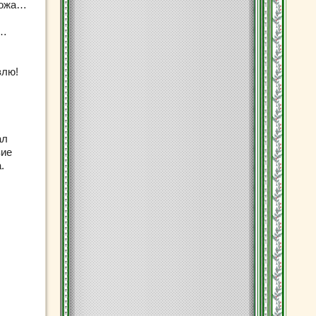
хожа…
ь…
влю!
ал
вие
.