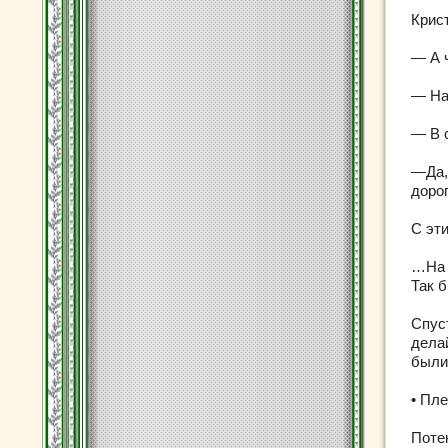
Крис
— А ч
— На
— В 
—Да,
дорог
С эт
…На 
Так б
Спус
делай
были
• Пл
Поте