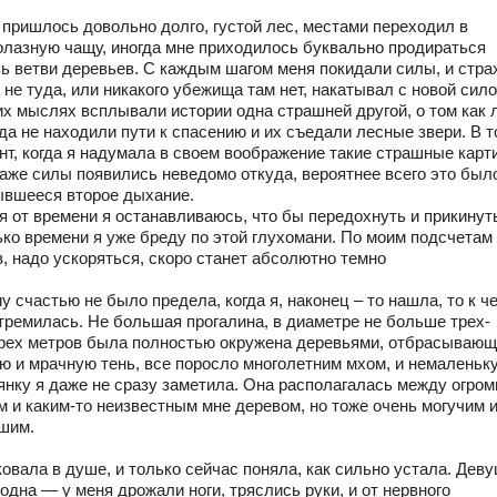
 пришлось довольно долго, густой лес, местами переходил в
олазную чащу, иногда мне приходилось буквально продираться
зь ветви деревьев. С каждым шагом меня покидали силы, и стра
 не туда, или никакого убежища там нет, накатывал с новой сило
их мыслях всплывали истории одна страшней другой, о том как
да не находили пути к спасению и их съедали лесные звери. В т
нт, когда я надумала в своем воображение такие страшные карт
даже силы появились неведомо откуда, вероятнее всего это был
ывшееся второе дыхание.
я от времени я останавливаюсь, что бы передохнуть и прикинут
ько времени я уже бреду по этой глухомани. По моим подсчетам
в, надо ускоряться, скоро станет абсолютно темно
 счастью не было предела, когда я, наконец – то нашла, то к ч
стремилась. Не большая прогалина, в диаметре не больше трех-
рех метров была полностью окружена деревьями, отбрасываю
ую и мрачную тень, все поросло многолетним мхом, и немаленьк
янку я даже не сразу заметила. Она располагалась между огро
м и каким-то неизвестным мне деревом, но тоже очень могучим 
шим.
овала в душе, и только сейчас поняла, как сильно устала. Деву
одна — у меня дрожали ноги, тряслись руки, и от нервного