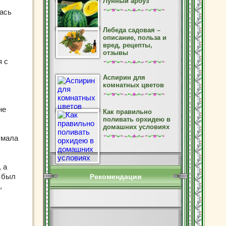
Лунный арбуз
лась
Лебеда садовая –
описание, польза и
вред, рецепты,
отзывы
я с
Аспирин для
комнатных цветов
не
Как правильно
поливать орхидею в
домашних условиях
умала
 а
к был
Рекомендации
,