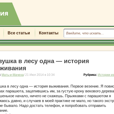
Все статьи
Контакты
вушка в лесу одна — история
живания
:
Мать-и-Мачеха
/ 21 Июл 2014 в 10:34
Рубрика:
Истории и
шка в лесу одна — история выживания. Первое везение.
Я пови
пах парашюта, зацепившись им, за густую крону векового дерева
шенькое начало, ничего не скажешь.
Прыжками с парашютом я
аюсь давно, и случаев в моей практике не мало, но такого экст
не бывало. Надо достать телефон, и попробовать отправить
ание.