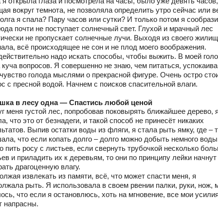
 я открыла глаза и посмотрела на часы, было уже девять часов,
ая вокруг темнота, не позволяла определить утро сейчас или в
олга я спала? Пару часов или сутки? И только потом я сообрази
сюда почти не поступает солнечный свет. Глухой и мрачный лес
тически не пропускает солнечные лучи. Выходя из своего жилищ
нала, всё происходящее не сон и не плод моего воображения.
действительно надо искать способы, чтобы выжить. В моей гол
 куча вопросов. Я совершенно не знаю, чем питаться, успокаив
 чувство голода мыслями о прекрасной фигуре. Очень остро сто
ос с пресной водой. Начнем с поисков спасительной влаги.
шка в лесу одна — Спастись любой ценой
уг меня густой лес, попробовав поковырять ближайшее дерево, 
а, что это от безнадеги, и такой способ не принесёт никаких
ьтатов. Выпив остатки воды из фляги, я стала рыть ямку, где – т
ала, что если копать долго – долго можно добыть немного воды
о пить росу с листьев, если свернуть трубочкой несколько бол
ев и приладить их к деревьям, то они по принципу лейки начнут
рать драгоценную влагу.
лжая извлекать из памяти, всё, что может спасти меня, я
олжала рыть. Я использовала в своем рвении палки, руки, нож, 
ось, что если я остановлюсь, хоть на мгновение, все мои усили
т напрасны.