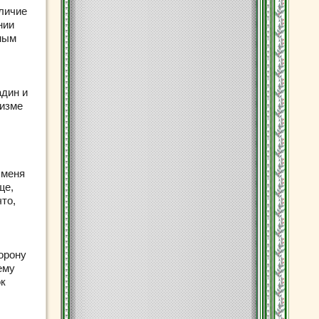
аличие
нии
мым
адин и
низме
 меня
ще,
что,
торону
ему
ок