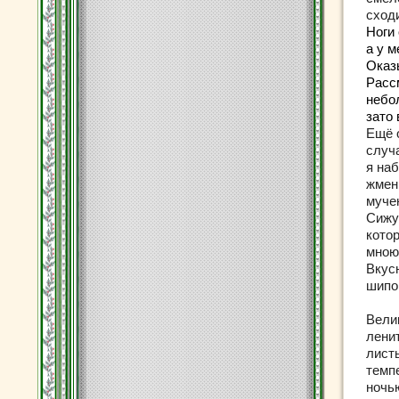
сходи
Ноги 
а у 
Оказ
Расс
небо
зато
Ещё 
случ
я на
жмен
муче
Сижу
кото
мною
Вкусн
шипов
Вели
ленит
лист
темп
ночь