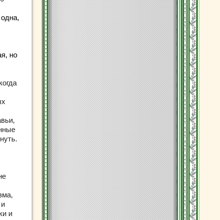
 одна,
я, но
когда
ых
авьи,
анные
нуть.
не
зма,
 и
ки и