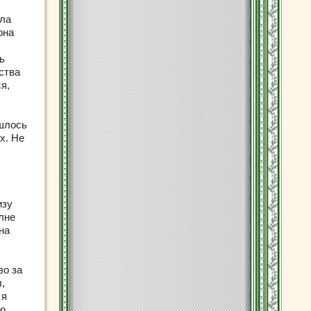
ыла
она
ь
ства
я,
ишлось
х. Не
изу
олне
на
во за
,
 я
аю