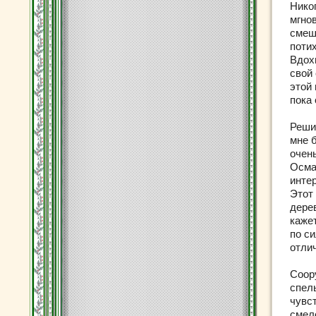
Нико
мгно
смеш
поти
Вдох
свой 
этой
пока 
Реши
мне б
очен
Осмат
инте
Этот
дере
кажет
по с
отли
Соору
спел
чувст
смел