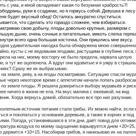
ть с ума, и мной овладевает какая-то безумная храбрость?!
ободраны, руки в ссадинах, но я горжусь собой. Девушка в лесу
меня будет вкусный обед! Осталось аккуратно спуститься.
ывается, что сделать это гораздо сложнее, чем взбираться.
матриваю свою добычу, плоды довольно крупные, размером с
льшую дыню, очень сочные и питательные, мякоть слегка терпка
 внутри всего одна большая косточка. Они пришлись мне вкусу.
одна удивительная находка была обнаружена мною совершенно
айно, кусты с не ведомыми ягодами, растущими в глубине леса, 
брела на них, моему восторгу не было предела, нарвала целую
ю, и тут же оцепенела. А вдруг они ядовитые и я умру в страшн
ниях? Сразу же их выбрасываю.
 на земле, реву, а на ягоды посматриваю. Ситуацию спасли мур
рые через некоторое время с аппетитом начали лопать разброс
 по земле плоды. Я решила довериться выбору муравьёв и риск
ее ничего в жизни не ела. На вкус малина с ежевикой, на вид
ник. Когда вернусь домой, обязательно все про них разузнаю.
колепным источник питания стали грибы. Их можно найти, если 
ься и покопаться у основания деревьев, а также в корнях и под
ьями. Погода, установившаяся в эти дни, даёт повод для оптими
ература воздуха по моему ощущению варьируется днем +20+25,
ю держится +10+15. Насобирав грибов, я нанизываю их на палоч