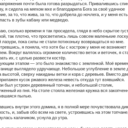
напряжения почти была готова разрыдаться. Привалившись спин
у, я сидела на мягком мхе и благодарила Бога за своё удачное
ие, за то, что жива, за то, что добрела до ночлега, и у меня ест
опасть в зубы кабану или медведю.
аю, сколько времени я так просидела, глядя в небо скрытое гус
вой, так плотно, что просветились лишь совсем маленькие лоск
 лазури, пока силы не стали потихоньку возвращаться ко мне.
ревшись, я поняла, что хотя бы с костром у меня не возникнет
ем. Вокруг валялось огромное количество веток и веточек, я ст
ать их, с целью развести костёр.
ующим этапом — это было знакомство с землянкой. Моё време
танище выглядело удручающе. Небольшое углубление в земле 
а высотой, сверху накиданы ветки и кора с деревьев. Вместо дв
прилажен кусок ржавого железа невесть откуда тут взявшийся.
ри был устроен деревянный топчан, и небольшой столик,
уженный из пня. На столе стояла железная кружка вся закопчен
ывшаяся пылью.
авшись внутри этого домика, я в полной мере почувствовала ди
ость, и, забыв обо всем на свете, устроившись на этом топчане
нулась калачиком, уснула до утра.