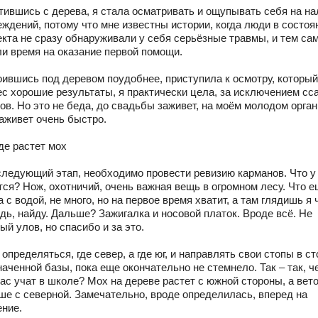
тившись с дерева, я стала осматривать и ощупывать себя на н
еждений, потому что мне известны истории, когда люди в состоя
кта не сразу обнаруживали у себя серьёзные травмы, и тем са
ли время на оказание первой помощи.
оившись под деревом поудобнее, приступила к осмотру, который
ес хорошие результаты, я практически цела, за исключением сс
ов. Но это не беда, до свадьбы заживет, на моём молодом орга
заживет очень быстро.
де растет мох
 следующий этап, необходимо провести ревизию карманов. Что у
тся? Нож, охотничий, очень важная вещь в огромном лесу. Что е
 с водой, не много, но на первое время хватит, а там глядишь я 
дь, найду. Дальше? Зажигалка и носовой платок. Вроде всё. Не
ый улов, но спасибо и за это.
определяться, где север, а где юг, и направлять свои стопы в с
аченной базы, пока еще окончательно не стемнело. Так – так, ч
ас учат в школе? Мох на дереве растет с южной стороны, а вет
ше с северной. Замечательно, вроде определилась, вперед на
ение.