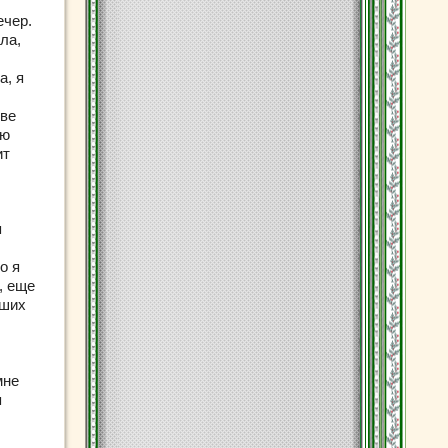
ечер.
ла,
а, я
ове
аю
ит
я
о я
, еще
ьших
мне
я