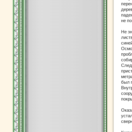
пере
дерев
паден
не п
Не зн
лист
синей
Осмот
пробл
собир
След
прис
метр
был 
Внут
соор
покр
Оказ
устал
свер