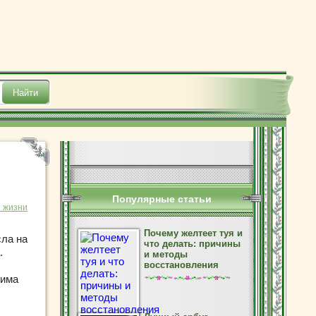
Популярные статьи
з жизни
Почему желтеет туя и
сла на
что делать: причины
.
и методы
восстановления
рима