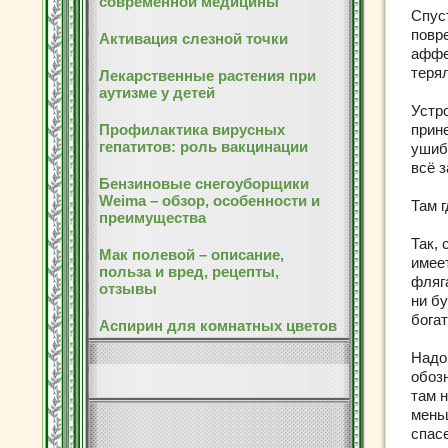
современной медицины
Спус
повр
Активация слезной точки
аффе
теря
Лекарственные растения при
аутизме у детей
Устр
Профилактика вирусных
прин
гепатитов: роль вакцинации
ушиб
всё 
Бензиновые снегоуборщики
Weima – обзор, особенности и
Там г
преимущества
Так,
Мак полевой – описание,
имее
польза и вред, рецепты,
фляга
отзывы
ни бу
богат
Аспирин для комнатных цветов
Надо 
обозн
там н
мень
спас