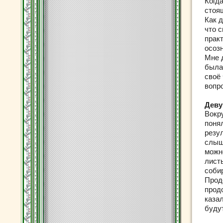
Когда
стоящ
Как д
что 
прак
осоз
Мне 
была
своё
вопр
Деву
Вокр
понял
резул
слыш
можн
листь
соби
Продо
прод
казал
буду