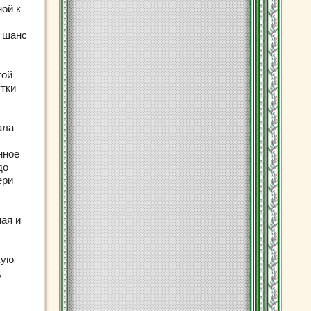
ой к
ь шанс
той
утки
ала
нное
до
ери
ная и
кую
,