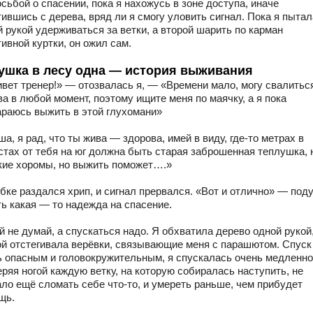
сьбой о спасении, пока я нахожусь в зоне доступа, иначе
ившись с дерева, вряд ли я смогу уловить сигнал. Пока я пыта
 рукой удерживаться за ветки, а второй шарить по карман
ивной куртки, он ожил сам.
ушка в лесу одна — история выживания
ивет тренер!» — отозвалась я, — «Времени мало, могу свалитьс
а в любой момент, поэтому ищите меня по маячку, а я пока
араюсь выжить в этой глухомани»
а, я рад, что ты жива — здорова, имей в виду, где-то метрах в
стах от тебя на юг должна быть старая заброшенная теплушка, 
кие хоромы, но выжить поможет….»
убке раздался хрип, и сигнал прервался. «Вот и отлично» — под
ть какая — то надежда на спасение.
 не думай, а спускаться надо. Я обхватила дерево одной рукой,
ой отстегивала верёвки, связывающие меня с парашютом. Спус
ь опасным и головокружительным, я спускалась очень медленно
ряя ногой каждую ветку, на которую собиралась наступить, не
ало ещё сломать себе что-то, и умереть раньше, чем прибудет
щь.