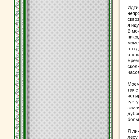
Идти
непр
скво
я иду
В мо
никог
моме
что 
откр
Врем
скол
часо
Моему
так 
четы
густ
земл
дубо
боль
Я лик
лесу 