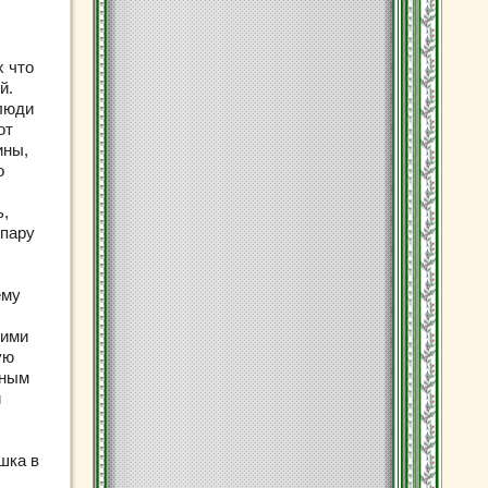
х что
й.
 люди
от
ины,
о
ь,
 пару
ему
щими
ую
мным
и
шка в