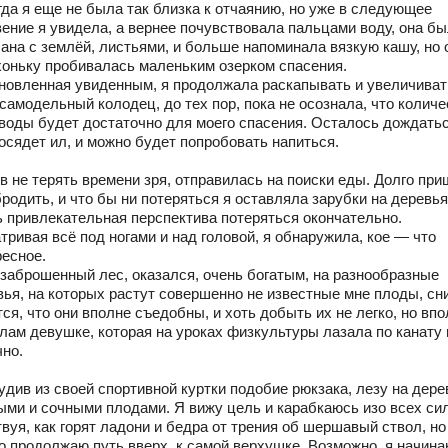
гда я еще не была так близка к отчаянию, но уже в следующее
вение я увидела, а вернее почувствовала пальцами воду, она б
ана с землёй, листьями, и больше напоминала вязкую кашу, но 
хоньку пробивалась маленьким озерком спасения.
новленная увиденным, я продолжала раскапывать и увеличиват
самодельный колодец, до тех пор, пока не осознала, что количе
 воды будет достаточно для моего спасения. Осталось дождатьс
осядет ил, и можно будет попробовать напиться.
в не терять времени зря, отправилась на поиски еды. Долго пр
родить, и что бы ни потеряться я оставляла зарубки на деревья
ь привлекательная перспектива потеряться окончательно.
ривая всё под ногами и над головой, я обнаружила, кое — что
ресное.
 заброшенный лес, оказался, очень богатым, на разнообразные
вья, на которых растут совершенно не известные мне плоды, сн
ся, что они вполне съедобны, и хоть добыть их не легко, но вп
илам девушке, которая на уроках физкультуры лазала по канату 
чно.
див из своей спортивной куртки подобие рюкзака, лезу на дере
ыми и сочными плодами. Я вижу цель и карабкаюсь изо всех сил
вуя, как горят ладони и бедра от трения об шершавый ствол, но
о продолжаю путь вверх, к самой верхушке. Возможно, я начин