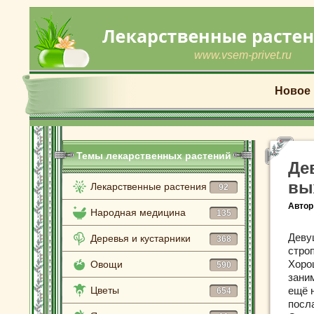
www.vsem-privet.ru
Новое
Темы лекарственных растений
Де
вы
Лекарственные растения
92
Автор
Народная медицина
135
Деву
Деревья и кустарники
368
стро
Хоро
Овощи
590
заним
Цветы
ещё 
654
посл