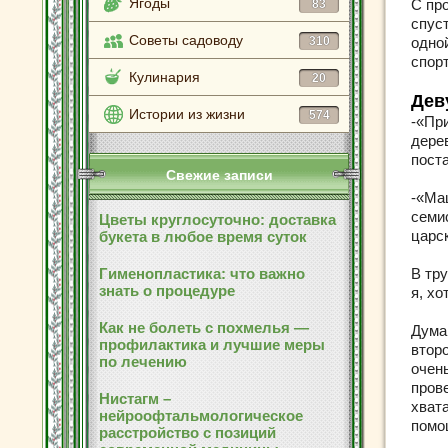
Ягоды
С про
83
спуст
Советы садоводу
310
одной
спорт
Кулинария
20
Дев
Истории из жизни
574
-«Пр
дерев
пост
Свежие записи
-«Маш
семи
Цветы круглосуточно: доставка
царс
букета в любое время суток
Гименопластика: что важно
В тр
знать о процедуре
я, хо
Как не болеть с похмелья —
Думай
профилактика и лучшие меры
втор
по лечению
очен
прове
Нистагм –
хват
нейроофтальмологическое
помо
расстройство с позиций