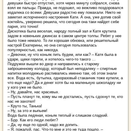
девушки быстро отпустил, хотя через минуту собрался, снова
взял ее пальцы. Правда, не подошел, но вежливо поздоровался
издалека со всеми. Девушки радостно ему помахали. Никто не
заметил испорченного настроения Кати. А она, уже допив свой
коктейль, уверенно решила, что сегодня она таки найдет себе
парня, это точно!
Дискотека была веселая, народу полный зал и Катя крутила
задом в новеньких джинсах в самом центре толпы. Ребят у нее
было тоже немало. То ли хорошая обновка, или решительный
настрой Екатерины, но она сегодня пользовалась
популярностью, как никогда.
– Девочки, ну что коньяк пить будем, или как? – Катя была в
ударе, щеки горели, и хотелось чего-то такого …
Подружки вышли во двор и направились к старому
заброшенному колодцу, который был неподалеку – спиртные
напитки молодежью распивались именно там, об этом знали
все. Вода есть, бутылка, одноразовый стаканчик тоже купили, а
что еще надо? Да и денег хотя бы на маленькую шоколадку ни
у кого уже не было.
– Ну, давайте, нас красивых.
– Пусть плачут те, кому мы не достались, пусть сдохнут те, кто
нас не захотел!
– Круто ты, Танька!
– Ну, за это и выпьем!
Вода была ледяная, коньяк теплый и слишком сладкий.
– Брр. Как его люди любят?
– Да, ну еще по одной, надо же допить.
– Я, пожалуй, пас. Что-то мне и это не туда пошло. –