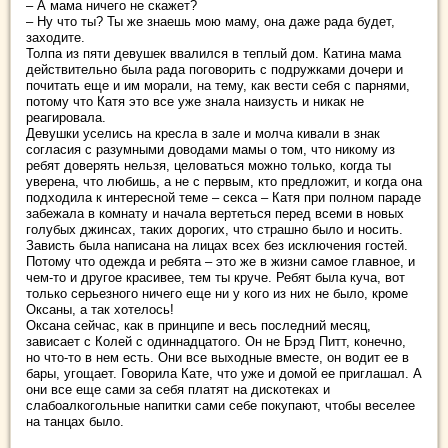
– А мама ничего не скажет?
– Ну что ты? Ты же знаешь мою маму, она даже рада будет,
заходите.
Толпа из пяти девушек ввалился в теплый дом. Катина мама
действительно была рада поговорить с подружками дочери и
почитать еще и им морали, на тему, как вести себя с парнями,
потому что Катя это все уже знала наизусть и никак не
реагировала.
Девушки уселись на кресла в зале и молча кивали в знак
согласия с разумными доводами мамы о том, что никому из
ребят доверять нельзя, целоваться можно только, когда ты
уверена, что любишь, а не с первым, кто предложит, и когда она
подходила к интересной теме – секса – Катя при полном параде
забежала в комнату и начала вертеться перед всеми в новых
голубых джинсах, таких дорогих, что страшно было и носить.
Зависть была написана на лицах всех без исключения гостей.
Потому что одежда и ребята – это же в жизни самое главное, и
чем-то и другое красивее, тем ты круче. Ребят была куча, вот
только серьезного ничего еще ни у кого из них не было, кроме
Оксаны, а так хотелось!
Оксана сейчас, как в принципе и весь последний месяц,
зависает с Колей с одиннадцатого. Он не Брэд Питт, конечно,
но что-то в нем есть. Они все выходные вместе, он водит ее в
бары, угощает. Говорила Кате, что уже и домой ее приглашал. А
они все еще сами за себя платят на дискотеках и
слабоалкогольные напитки сами себе покупают, чтобы веселее
на танцах было.