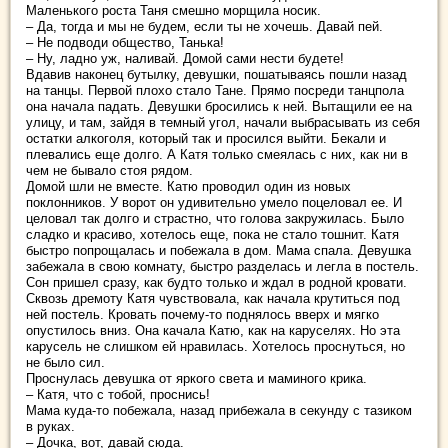
Маленького роста Таня смешно морщила носик.
– Да, тогда и мы не будем, если ты не хочешь. Давай пей.
– Не подводи общество, Танька!
– Ну, ладно уж, наливай. Домой сами нести будете!
Вдавив наконец бутылку, девушки, пошатываясь пошли назад
на танцы. Первой плохо стало Тане. Прямо посреди танцпола
она начала падать. Девушки бросились к ней. Вытащили ее на
улицу, и там, зайдя в темный угол, начали выбрасывать из себя
остатки алкоголя, который так и просился выйти. Бекали и
плевались еще долго. А Катя только смеялась с них, как ни в
чем не бывало стоя рядом.
Домой шли не вместе. Катю проводил один из новых
поклонников. У ворот он удивительно умело поцеловал ее. И
целовал так долго и страстно, что голова закружилась. Было
сладко и красиво, хотелось еще, пока не стало тошнит. Катя
быстро попрощалась и побежала в дом. Мама спала. Девушка
забежала в свою комнату, быстро разделась и легла в постель.
Сон пришел сразу, как будто только и ждал в родной кровати.
Сквозь дремоту Катя чувствовала, как начала крутиться под
ней постель. Кровать почему-то поднялось вверх и мягко
опустилось вниз. Она качала Катю, как на каруселях. Но эта
карусель не слишком ей нравилась. Хотелось проснуться, но
не было сил.
Проснулась девушка от яркого света и маминого крика.
– Катя, что с тобой, проснись!
Мама куда-то побежала, назад прибежала в секунду с тазиком
в руках.
– Дочка, вот, давай сюда.