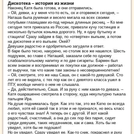
Дискотека – история из жизни
Наконец Катя была готова, и они отправились.
– Ой, девки, а у меня что-то есть, ох и оторвемся сегодня, –
Наташа была румяная и весело мигала на всех своими
голубыми глазищами из-под черных длинных ресниц. – Ко мне
сегодня тетя приехала из России, привезли кучу гостинцев и
несколько бутылок коньяка дорогого. Ну, я одну бутылку и
стащила! Сразу зайдем в бар, по «отвертке» выпьем, а потом
на дискотеке и его выпьем. Окей?
Девушки радостно и одобрительно загудели в ответ.
В баре было тесно, накурено, но столик все же нашелся. Шесть
подружек, во главе с Наташей, заказали себе по одному
слабоалкогольному напитку и по две сигареты. Бармен был
всем знаком и воспринимал их покупки как должное – работал
от выручки, так что какие там законы о несовершеннолетних!
– Ой, смотрите, это же наш Саша, он с какой-то девушкой. Сто
лет его не видела, с тех пор как он с девятого класса ушел в
ПТУ, вообще ничего о нем не слышала.
– Да, действительно, Саша. И за руку с ним какая-то деваха. –
Катя ошарашенно смотрела в сторону, куда некультурно тыкала
пальцем Ира.
На душе поднималась буря. Как это так, это же Катю он всегда
любил, хотя ей самой так в этом и не признался, но весь класс
о его чувствах знал! А теперь он с другой. И вот какой
радостный, счастливый, а она до сих пор без парня, сидит
среди девушек, таких неудачников, как и сама. Хоть бы не
увидел, хотя бы не подошел!
Но он увидел. Сразу увидел ее. Как-то сник, покраснел и руку