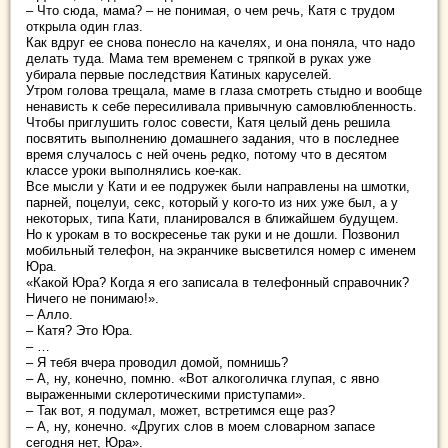
– Что сюда, мама? – не понимая, о чем речь, Катя с трудом
открыла один глаз.
Как вдруг ее снова понесло на качелях, и она поняла, что надо
делать туда. Мама тем временем с тряпкой в руках уже
убирала первые последствия Катиных каруселей.
Утром голова трещала, маме в глаза смотреть стыдно и вообще
ненависть к себе пересиливала привычную самовлюбленность.
Чтобы приглушить голос совести, Катя целый день решила
посвятить выполнению домашнего задания, что в последнее
время случалось с ней очень редко, потому что в десятом
классе уроки выполнялись кое-как.
Все мысли у Кати и ее подружек были направлены на шмотки,
парней, поцелуи, секс, который у кого-то из них уже был, а у
некоторых, типа Кати, планировался в ближайшем будущем.
Но к урокам в то воскресенье так руки и не дошли. Позвонил
мобильный телефон, на экранчике высветился номер с именем
Юра.
«Какой Юра? Когда я его записала в телефонный справочник?
Ничего не понимаю!».
– Алло.
– Катя? Это Юра.
– …
– Я тебя вчера проводил домой, помнишь?
– А, ну, конечно, помню. «Вот алкоголичка глупая, с явно
выраженными склеротическими приступами».
– Так вот, я подумал, может, встретимся еще раз?
– А, ну, конечно. «Других слов в моем словарном запасе
сегодня нет, Юра».