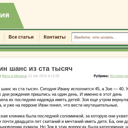
Все статьи
Контакты
ин шанс из ста тысяч
:
Мать-и-Мачеха
/ 21 Авг 2014 в 13:26
Рубрика:
Истории и
шанс из ста тысяч. Сегодня Ивану исполнится 45, а Зое — 40. 
х дни рождения пришлись на один день. И именно в этот день
аяла их последняя надежда иметь детей. Зоя еще утром вернула
, и уже на перроне Иван понял, что вести неутешительные.
ская клиника была последней соломинкой, за которую они ухва
 почти двадцати лет скитаний и мечтаний иметь дитя. Ба, они д
ыновлении думали. Но Зоя в этих вопросах была категорична: не