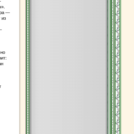
—
ч».
тра —
 из
—
сно
рит:
ан
т