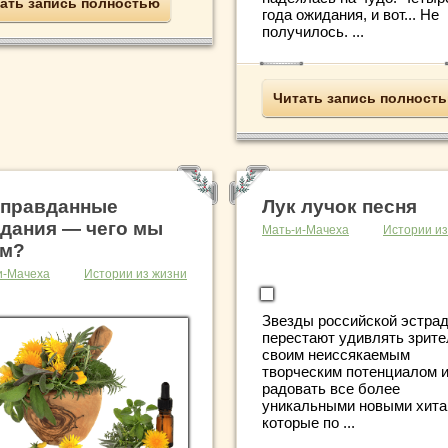
ать запись полностью
года ожидания, и вот... Не
получилось. ...
Читать запись полност
правданные
Лук лучок песня
дания — чего мы
Мать-и-Мачеха
Истории из
ем?
и-Мачеха
Истории из жизни
Звезды российской эстра
перестают удивлять зрите
своим неиссякаемым
творческим потенциалом 
радовать все более
уникальными новыми хита
которые по ...