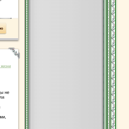
ью
 жизни
ды не
ля
и
ми,