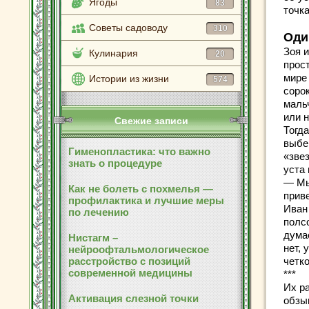
Ягоды
83
точка
Советы садоводу
310
Оди
Зоя 
Кулинария
20
прос
мире 
Истории из жизни
574
сорок
маль
или н
Свежие записи
Тогда
выбе
Гименопластика: что важно
«зве
знать о процедуре
уста
— Мы
Как не болеть с похмелья —
прив
профилактика и лучшие меры
Иван 
по лечению
полс
думае
Нистагм –
нет, 
нейроофтальмологическое
расстройство с позиций
четко
современной медицины
***
Их р
Активация слезной точки
обзы