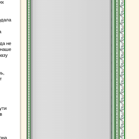
их
одала
а
да не
 наше
разу
ь,
т
ути
в
она