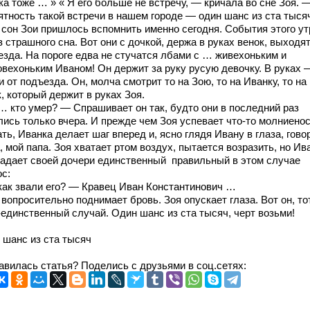
а тоже … » « Я его больше не встречу, — кричала во сне Зоя. 
ятность такой встречи в нашем городе — один шанс из ста тыся
 сон Зои пришлось вспомнить именно сегодня. События этого у
з страшного сна. Вот они с дочкой, держа в руках венок, выходят
езда. На пороге едва не стучатся лбами с … живехоньким и
овехоньким Иваном! Он держит за руку русую девочку. В руках 
 от подъезда. Он, молча смотрит то на Зою, то на Иванку, то на
, который держит в руках Зоя.
… кто умер? — Спрашивает он так, будто они в последний раз
лись только вчера. И прежде чем Зоя успевает что-то молниено
ть, Иванка делает шаг вперед и, ясно глядя Ивану в глаза, гово
 мой папа. Зоя хватает ртом воздух, пытается возразить, но Ив
задает своей дочери единственный правильный в этом случае
ос:
как звали его? — Кравец Иван Константинович …
вопросительно поднимает бровь. Зоя опускает глаза. Вот он, то
-единственный случай. Один шанс из ста тысяч, черт возьми!
 шанс из ста тысяч
авилась статья? Поделись с друзьями в соц.сетях: