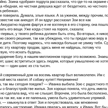
йно. Зоина «добрая» подруга рассказала, что где-то на окраине 
а «бедная, но честная девушка ждет от бездетного, но честного
а ребенка».
не поверила. Думала, злые языки. А за ужином, между прочим, п
звестие как анекдот. И он вдруг рассказал Зои все как
 Аккуратно подняв фартук и не взглянув в его сторону, она пошл
ать его вещи. Уже когда стоял на пороге, сказала:
первых, у твоего ребенка должен быть отец. Во-вторых, я никог
ню своего решения, так как убеждена, что ты предал мою веру в
е дитя. Поэтому надеюсь, что никогда больше не увижу тебя. С
ю: эту квартиру продам, здесь меня не найдешь, потому что
твую, что искать будешь.
одарение Богу, в нашем миллионном городе это возможно. Знаеш
рят, шанс встретиться здесь людям, которые умышленно не хотя
ечи — один шанс из ста тысяч.
й современный дом на восемь квартир был великолепен. Им с
ой места хватит. И собаку купят! Непременно!
, так мы сегодня поедем? — Иванка выбила Зою с радостного п
ы о благоустройстве жилья. Зоя хорошо поняла, что дочь имела 
 но сделала вид, что не слышит. Впрочем, это была бесполезно,
а так же, как и ее папенька, умела быть удивительно упрямой.
, — хмыкнула в ответ Зоя и почувствовала, как мгновенно
ртилось настроение. Иванка рвалась на могилу к Ивану. Вот бы 