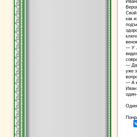
Иванк
Веро
Свой
как и
подъ
здор
ключи
венок
— У 
виде
совра
— Да,
уже 
вопр
— А 
Иван 
один
Один
Понр