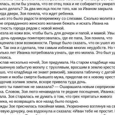
лась, если бы узнала, что ее отец пока и не собирается умират
было делать? За два месяца после того, как за Иваном закрыла
гда двери, Зоя поняла, что ждет ребенка.
ько это было радости вперемежку со слезами. Сколько молитв 
не оправданного женского желания бежать и искать Ивана на
тность города рядом с новой женой.
езла из кожи вон, чтобы быть для дочери и папой, и мамой. Увы
 дочь однажды поинтересовалась, где ее папа, Зоя поняла, что
оценила свои возможности. Проще было сказать, что он ушел из
и. Так она и сделала, тем самым избежав многих неудобств. Но 
лько лет Иванка потребовала узнать, где его могила. Это был у
 пояса.
оспав несколько ночей, Зоя придумала. На старом кладбище на
ошенную забытую могилу с трухлявым, вросшим в землю крест
шо, что кладбища не знают ревизий), заказала табличку с датой
ения и якобы смерти бывшего мужа, приделав ее к новому крест
ядочив холмик земли, вскоре привела туда дочь.
чего ты памятник не заказала? — Ошарашила новым сюрпризом
ка. Словом, Зоя люто ненавидела те редкие посещения, Иванка
ла. Зоя старалась не думать о том, что грех «прятать» живого
века, но возвращать все назад было поздно.
жды Зое приснилась покойная мама. Укоризненно взглянув на с
евую дочурку, она вздохнула и сказала: «Иван тебе не простит.