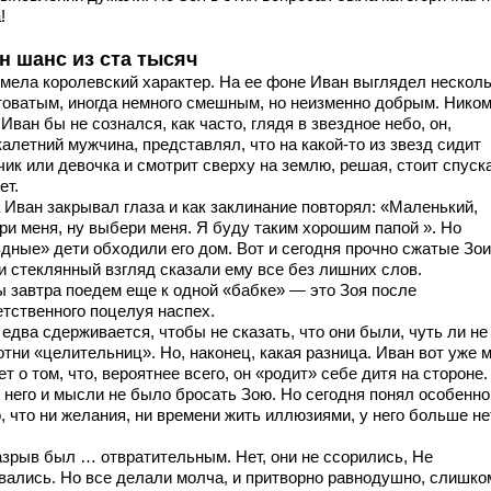
!
н шанс из ста тысяч
имела королевский характер. На ее фоне Иван выглядел нескол
товатым, иногда немного смешным, но неизменно добрым. Ником
Иван бы не сознался, как часто, глядя в звездное небо, он,
алетний мужчина, представлял, что на какой-то из звезд сидит
чик или девочка и смотрит сверху на землю, решая, стоит спуск
ет.
 Иван закрывал глаза и как заклинание повторял: «Маленький,
ри меня, ну выбери меня. Я буду таким хорошим папой ». Но
здные» дети обходили его дом. Вот и сегодня прочно сжатые Зо
 и стеклянный взгляд сказали ему все без лишних слов.
 завтра поедем еще к одной «бабке» — это Зоя после
етственного поцелуя наспех.
едва сдерживается, чтобы не сказать, что они были, чуть ли не
отни «целительниц». Но, наконец, какая разница. Иван вот уже 
т о том, что, вероятнее всего, он «родит» себе дитя на стороне.
у него и мысли не было бросать Зою. Но сегодня понял особенно
, что ни желания, ни времени жить иллюзиями, у него больше не
азрыв был … отвратительным. Нет, они не ссорились, Не
вались. Но все делали молча, и притворно равнодушно, слишко