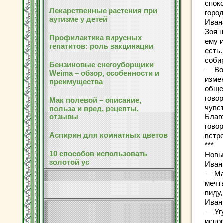
споко
Лекарственные растения при
город
аутизме у детей
Иван
Зоя 
Профилактика вирусных
ему и
гепатитов: роль вакцинации
есть.
собир
Бензиновые снегоуборщики
— Во-
Weima – обзор, особенности и
изме
преимущества
обще
говор
Мак полевой – описание,
чувс
польза и вред, рецепты,
отзывы
Благ
гово
Аспирин для комнатных цветов
встр
***
10 способов использовать
Новы
золотой ус
Иванк
— Ма
мечт
виду,
Иванк
— Угу
испо