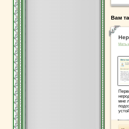
Вам та
Нер
Мать-
Перв
неро
мне л
подо
устой