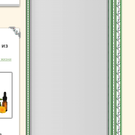
 из
 жизни
е