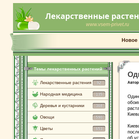
www.vsem-privet.ru
Новое
Темы лекарственных растений
Од
Лекарственные растения
Автор
92
Народная медицина
135
Один 
обои
Деревья и кустарники
368
раст
Киева
Овощи
590
Киев
Цветы
653
после
об ус