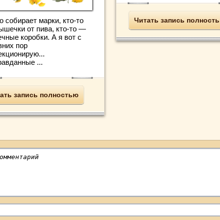
о собирает марки, кто-то
Читать запись полност
ышечки от пива, кто-то —
чные коробки. А я вот с
вних пор
екционирую...
авданные ...
ать запись полностью