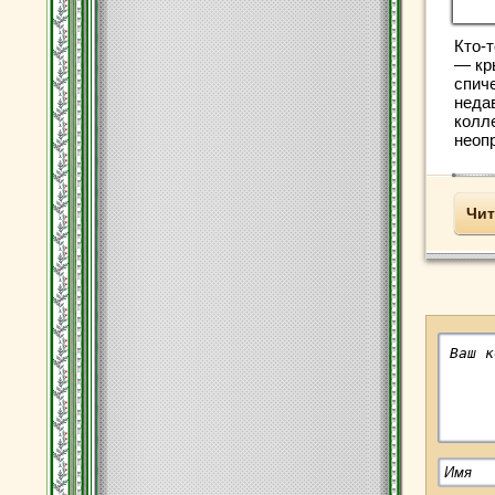
Кто-т
— кр
спиче
неда
колл
неопр
Чит