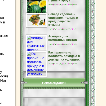
Лунный арбуз
Лебеда садовая –
ько
описание, польза и
вред, рецепты,
у в
отзывы
аться
Аспирин для
комнатных цветов
Как правильно
ины
поливать орхидею в
домашних условиях
 у
месяц
 Нет-
Рекомендации
т.
м