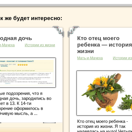
к же будет интересно:
одная дочь
Кто отец моего
ребенка — история
и-Мачеха
Истории из жизни
жизни
Мать-и-Мачеха
Истории из
ые подозрения, что я
дная дочь, зародились во
ет в 13. К 14-ти
зрение оформилось в
чивую мысль, а ...
Кто отец моего ребенка -
история из жизни. Я так
надеялась на чудо! Четыр