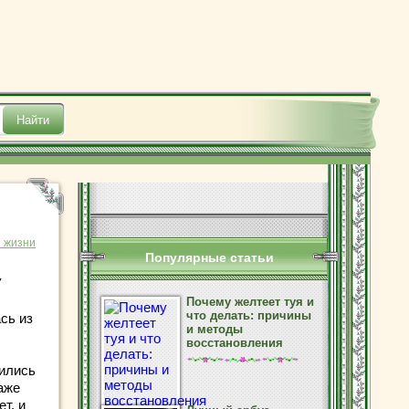
з жизни
Популярные статьи
У
Почему желтеет туя и
что делать: причины
сь из
и методы
восстановления
тились
аже
т, и