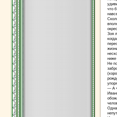
удиви
что 
навсе
Скол
впол
окрес
Зоя л
когда
пере
жизн
неско
ниже
Не п
забр
(хоро
рожд
упор
— А 
Иван
обожа
чело
Одна
непут