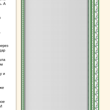
ь. А
и
,
через
дар
шла
ом
у и
 же
вое
 И