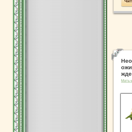
Чит
Нео
ожи
жд
Мать-