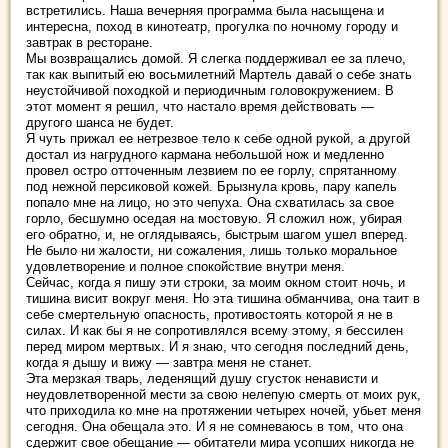
встретились. Наша вечерняя программа была насыщена и
интересна, поход в кинотеатр, прогулка по ночному городу и
завтрак в ресторане.
Мы возвращались домой. Я слегка поддерживал ее за плечо,
так как выпитый ею восьмилетний Мартель давай о себе знать
неустойчивой походкой и периодичным головокружением. В
этот момент я решил, что настало время действовать —
другого шанса не будет.
Я чуть прижал ее нетрезвое тело к себе одной рукой, а другой
достал из нагрудного кармана небольшой нож и медленно
провел остро отточенным лезвием по ее горлу, спрятанному
под нежной персиковой кожей. Брызнула кровь, пару капель
попало мне на лицо, но это чепуха. Она схватилась за свое
горло, бесшумно оседая на мостовую. Я сложил нож, убирая
его обратно, и, не оглядываясь, быстрым шагом ушел вперед.
Не было ни жалости, ни сожаления, лишь только моральное
удовлетворение и полное спокойствие внутри меня.
Сейчас, когда я пишу эти строки, за моим окном стоит ночь, и
тишина висит вокруг меня. Но эта тишина обманчива, она таит в
себе смертельную опасность, противостоять которой я не в
силах. И как бы я не сопротивлялся всему этому, я бессилен
перед миром мертвых. И я знаю, что сегодня последний день,
когда я дышу и вижу — завтра меня не станет.
Эта мерзкая тварь, леденящий душу сгусток ненависти и
неудовлетворенной мести за свою нелепую смерть от моих рук,
что приходила ко мне на протяжении четырех ночей, убьет меня
сегодня. Она обещала это. И я не сомневаюсь в том, что она
сдержит свое обещание — обитатели мира усопших никогда не