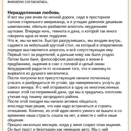
внезапно согласилась.
Неразделенная любовь
И вот мы уже мчим по ночной дороге, сидя в просторном
салоне старенького американца, и я угощаю девчонок дешевым
шампанским, обильно разбавляя алкоголь неудачными
шутками. Впереди ночь, темнота и дача, о которой так много
говорила одна из моих подружек.
Что ж, мы на месте. Быстро разгрузившись, мы входим внутрь,
садимся за небольшой круглый стол, на который в оперативном
порядке выставляется алкоголь и всё сопутствующее ему.
Первый тост за родителей, а дальше кому как было угодно.
Потом были баня, философские разговоры о жизни в
предбаннике, ныряния в снег с головой и целый океан
безудержной радости от осознания того, что я наконец-то
вырвался из душного мегаполиса.
После полуночи все присутствующие начали потихоньку
угасать и разбредаться по углам, где намеревались уснуть до
самого вечера. Я с ней отправился в одну из многочисленных
комнат этой гостеприимной дачи, где мы и предались плотским
утехам под тишину загородного района.
После этой поездки мы начали активно общаться,
впоследствии решив, что нам надо встречаться и строить
отношения. Конечно, из этой идеи ничего умного не вышло и со
временем наша страсть сошла на нет, а вместе с ней-и наше
общение.
Прошло несколько месяцев, когда у меня созрел план мщения.
Он был прост и безотказен как немецкое авто. Мы с ней