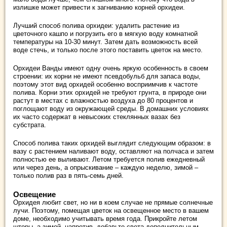
излишке может привести к загниванию корней орхидеи.
Лучший способ полива орхидеи: удалить растение из
цветочного кашпо и погрузить его в мягкую воду комнатной
температуры на 10-30 минут. Затем дать возможность всей
воде стечь, и только после этого поставить цветок на место.
Орхидеи Ванды имеют одну очень яркую особенность в своем
строении: их корни не имеют псевдобульб для запаса воды,
поэтому этот вид орхидей особенно восприимчив к частоте
полива. Корни этих орхидей не требуют грунта, в природе они
растут в местах с влажностью воздуха до 80 процентов и
поглощают воду из окружающей среды. В домашних условиях
их часто содержат в невысоких стеклянных вазах без
субстрата.
Способ полива таких орхидей выглядит следующим образом: в
вазу с растением наливают воду, оставляют на полчаса и затем
полностью ее выливают. Летом требуется полив ежедневный
или через день, а опрыскивание – каждую неделю, зимой –
только полив раз в пять-семь дней.
Освещение
Орхидея любит свет, но ни в коем случае не прямые солнечные
лучи. Поэтому, помещая цветок на освещенное место в вашем
доме, необходимо учитывать время года. Прикройте летом
шторы, а зимой, напротив, добавьте света дополнительным