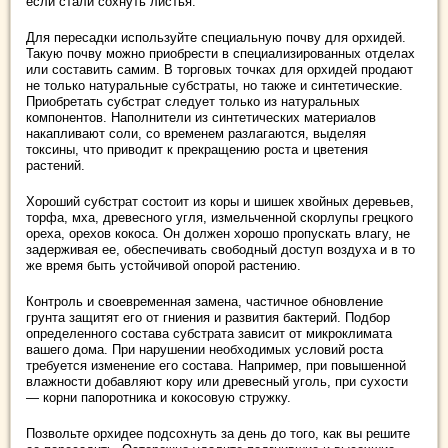
если стали сохнуть листья.
Для пересадки используйте специальную почву для орхидей.
Такую почву можно приобрести в специализированных отделах
или составить самим. В торговых точках для орхидей продают
не только натуральные субстраты, но также и синтетические.
Приобретать субстрат следует только из натуральных
компонентов. Наполнители из синтетических материалов
накапливают соли, со временем разлагаются, выделяя
токсины, что приводит к прекращению роста и цветения
растений.
Хороший субстрат состоит из коры и шишек хвойных деревьев,
торфа, мха, древесного угля, измельченной скорлупы грецкого
ореха, орехов кокоса. Он должен хорошо пропускать влагу, не
задерживая ее, обеспечивать свободный доступ воздуха и в то
же время быть устойчивой опорой растению.
Контроль и своевременная замена, частичное обновление
грунта защитят его от гниения и развития бактерий. Подбор
определенного состава субстрата зависит от микроклимата
вашего дома. При нарушении необходимых условий роста
требуется изменение его состава. Например, при повышенной
влажности добавляют кору или древесный уголь, при сухости
— корни папоротника и кокосовую стружку.
Позвольте орхидее подсохнуть за день до того, как вы решите