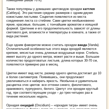
помещении (выше 70%).
Также популярны у домашних цветоводов орхидеи
каттлея
(Cattleya). Это растения средних размеров с одним-двумя
кожистыми листьями. Соцветия появляются из места
соединения листа со стеблем. Сами цветки необыкновенно
яркие, красивые, большие, с тончайшим ароматом и изящной
формой. Цветение и его продолжительность зависят от длины
светового дня, влажности и температуры в комнате, а также от
вида растения.
Еще одним фаворитом можно считать орхидеи
ванда
(Vanda).
Отличительной особенностью этого вида орхидей являются
крепкие, мясистые очень длинные воздушные корни. Стебель
имеет высоту до одного метра, может расти и выше. Большое
количество продолговатых листьев, длина которых 30-70 см,
появляются примерно раз в месяц.
Цветки имеют вид кисти, размер одного цветка достигает до 10
и более сантиметров. Появившись, они продолжают
увеличиваться и набирать яркость. Необычна и удивительна
расцветка этих цветов: все оттенки синего, фиолетового,
оранжевого, пурпурного, белого. Цветут эти орхидеи круглый
год, при соответствующем уходе – до трех-четырех раз в
течение нескольких недель.
Орхидея
онцидий
(Oncidium) – «орхидея тигра» имеет очень