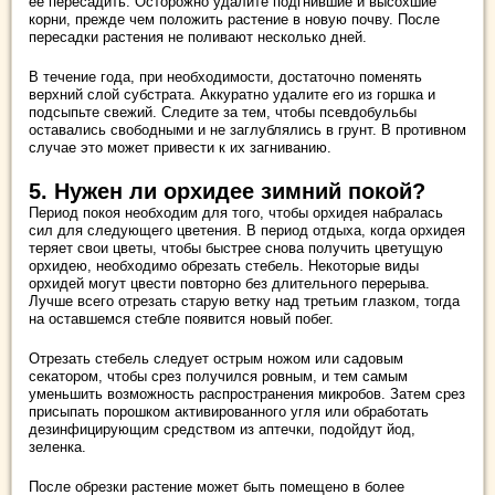
ее пересадить. Осторожно удалите подгнившие и высохшие
корни, прежде чем положить растение в новую почву. После
пересадки растения не поливают несколько дней.
В течение года, при необходимости, достаточно поменять
верхний слой субстрата. Аккуратно удалите его из горшка и
подсыпьте свежий. Следите за тем, чтобы псевдобульбы
оставались свободными и не заглублялись в грунт. В противном
случае это может привести к их загниванию.
5. Нужен ли орхидее зимний покой?
Период покоя необходим для того, чтобы орхидея набралась
сил для следующего цветения. В период отдыха, когда орхидея
теряет свои цветы, чтобы быстрее снова получить цветущую
орхидею, необходимо обрезать стебель. Некоторые виды
орхидей могут цвести повторно без длительного перерыва.
Лучше всего отрезать старую ветку над третьим глазком, тогда
на оставшемся стебле появится новый побег.
Отрезать стебель следует острым ножом или садовым
секатором, чтобы срез получился ровным, и тем самым
уменьшить возможность распространения микробов. Затем срез
присыпать порошком активированного угля или обработать
дезинфицирующим средством из аптечки, подойдут йод,
зеленка.
После обрезки растение может быть помещено в более