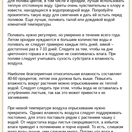
Для полива цветов, в том числе и орхидей, лучше использовать
теплую отстоянную воду. Цветы очень чувствительны к хлору и
извести, находящихся в водопроводной воде. Попробуйте
прокипятить такую воду для смягчения и дать ей остыть перед
поливом. Еще лучше, поливать талой или дождевой водой
комнатной температуры.
Поливать нужно регулярно, но умеренно в течение всего года.
Летом орхидеи нуждаются в большем количестве воды и
поливать их следует примерно каждые пять дней, зимой –
достаточно раз в 7-10 дней. Следите за тем, чтобы на дне
цветочного горшка и в поддоне не скапливалась влага. При
поливе следует учитывать сухость субстрата и влажность
воздуха.
Наиболее благоприятная относительная влажность составляет
40-60 процентов, летом она должна быть выше. Повысить
влажность вокруг растения можно опрыскиванием их теплой
водой. Следует следить при этом, чтобы вода не оставалась в
углублениях листьев, так как это может привести к их
загниванию.
При низкой температуре воздуха опрыскивание нужно
прекратить. Однако влажность воздуха следует поддерживать
постоянно, для этого поставьте рядом с растением чашку с
водой. От недостатка воды листья сморщиваются, а избыток
влаги приводит к потемнению и порче корней. То есть, слишком
мало воды лучше, чем слишком много. Потому что вода в