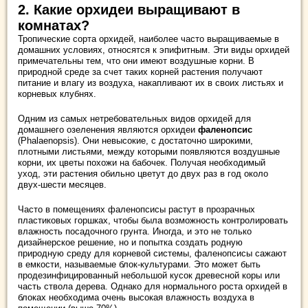
2. Какие орхидеи выращивают в
комнатах?
Тропические сорта орхидей, наиболее часто выращиваемые в
домашних условиях, относятся к эпифитным. Эти виды орхидей
примечательны тем, что они имеют воздушные корни. В
природной среде за счет таких корней растения получают
питание и влагу из воздуха, накапливают их в своих листьях и
корневых клубнях.
Одним из самых нетребовательных видов орхидей для
домашнего озеленения являются орхидеи
фаленопсис
(Phalaenopsis). Они невысокие, с достаточно широкими,
плотными листьями, между которыми появляются воздушные
корни, их цветы похожи на бабочек. Получая необходимый
уход, эти растения обильно цветут до двух раз в год около
двух-шести месяцев.
Часто в помещениях фаленопсисы растут в прозрачных
пластиковых горшках, чтобы была возможность контролировать
влажность посадочного грунта. Иногда, и это не только
дизайнерское решение, но и попытка создать родную
природную среду для корневой системы, фаленопсисы сажают
в емкости, называемые блок-культурами. Это может быть
продезинфицированный небольшой кусок древесной коры или
часть ствола дерева. Однако для нормального роста орхидей в
блоках необходима очень высокая влажность воздуха в