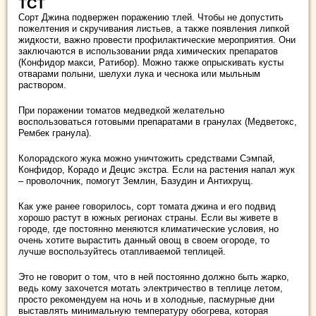
ТСТ
Сорт Джина подвержен поражению тлей. Чтобы не допустить
пожелтения и скручивания листьев, а также появления липкой
жидкости, важно провести профилактические мероприятия. Они
заключаются в использовании ряда химических препаратов
(Конфидор макси, Ратибор). Можно также опрыскивать кусты
отварами полыни, шелухи лука и чеснока или мыльным
раствором.
При поражении томатов медведкой желательно
воспользоваться готовыми препаратами в гранулах (Медветокс,
Рембек гранула).
Колорадского жука можно уничтожить средствами Сэмпай,
Конфидор, Корадо и Децис экстра. Если на растения напал жук
– проволочник, помогут Землин, Базудин и Антихрущ.
Как уже ранее говорилось, сорт томата джина и его подвид
хорошо растут в южных регионах страны. Если вы живете в
городе, где постоянно меняются климатические условия, но
очень хотите вырастить данный овощ в своем огороде, то
лучше воспользуйтесь отапливаемой теплицей.
Это не говорит о том, что в ней постоянно должно быть жарко,
ведь кому захочется мотать электричество в теплице летом,
просто рекомендуем на ночь и в холодные, пасмурные дни
выставлять минимальную температуру обогрева, которая