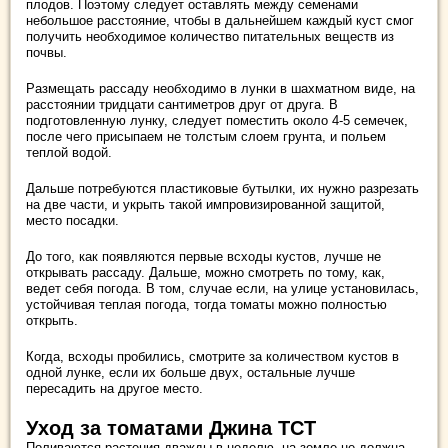
плодов. Поэтому следует оставлять между семенами
небольшое расстояние, чтобы в дальнейшем каждый куст смог
получить необходимое количество питательных веществ из
почвы.
Размещать рассаду необходимо в лунки в шахматном виде, на
расстоянии тридцати сантиметров друг от друга. В
подготовленную лунку, следует поместить около 4-5 семечек,
после чего присыпаем не толстым слоем грунта, и польем
теплой водой.
Дальше потребуются пластиковые бутылки, их нужно разрезать
на две части, и укрыть такой импровизированной защитой,
место посадки.
До того, как появляются первые всходы кустов, лучше не
открывать рассаду. Дальше, можно смотреть по тому, как,
ведет себя погода. В том, случае если, на улице установилась,
устойчивая теплая погода, тогда томаты можно полностью
открыть.
Когда, всходы пробились, смотрите за количеством кустов в
одной лунке, если их больше двух, остальные лучше
пересадить на другое место.
Уход за томатами Джина ТСТ
Поливаются растения дважды в неделю, на земле не должна