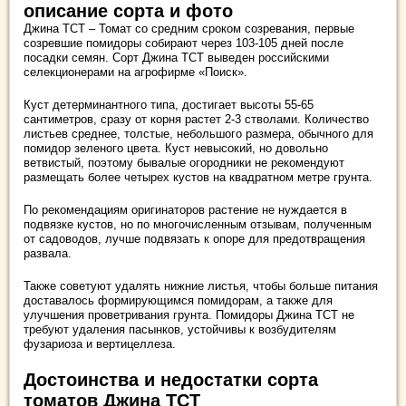
описание сорта и фото
Джина ТСТ – Томат со средним сроком созревания, первые
созревшие помидоры собирают через 103-105 дней после
посадки семян. Сорт Джина ТСТ выведен российскими
селекционерами на агрофирме «Поиск».
Куст детерминантного типа, достигает высоты 55-65
сантиметров, сразу от корня растет 2-3 стволами. Количество
листьев среднее, толстые, небольшого размера, обычного для
помидор зеленого цвета. Куст невысокий, но довольно
ветвистый, поэтому бывалые огородники не рекомендуют
размещать более четырех кустов на квадратном метре грунта.
По рекомендациям оригинаторов растение не нуждается в
подвязке кустов, но по многочисленным отзывам, полученным
от садоводов, лучше подвязать к опоре для предотвращения
развала.
Также советуют удалять нижние листья, чтобы больше питания
доставалось формирующимся помидорам, а также для
улучшения проветривания грунта. Помидоры Джина ТСТ не
требуют удаления пасынков, устойчивы к возбудителям
фузариоза и вертицеллеза.
Достоинства и недостатки сорта
томатов Джина ТСТ