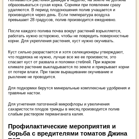
образовываться сухая корка. Сорняки при появлении сразу
удаляются. В период плодоношения полив учащается и
производится через день. Если температура воздуха
превышает 28 градусов, полив производится ежедневно.
После каждого полива почва вокруг растений взрыхляется,
работать нужно осторожно, чтобы не повредить поверхностные
корни. Для укрепления растения, куст нужно окучивать.
Куст сильно разрастается и хотя селекционеры утверждают,
что подвязка не нужно, лучше все же ее произвести, это
спасает куст от развала и поломки стеблей. При жарком
климате растение выкладывается по земле и прикрывает корни
от потери влаги. При таком выращивании окучивание и
рыхление не проводится.
Для подкормки берутся минеральные комплексные удобрения и
травяные настои.
Для угнетения патогенной микрофлоры и увеличения
сахаристости плодов трижды в месяц производится полив
слабым раствором перманганата калия.
Профилактические мероприятия и
борьба с вредителями томатов Джина