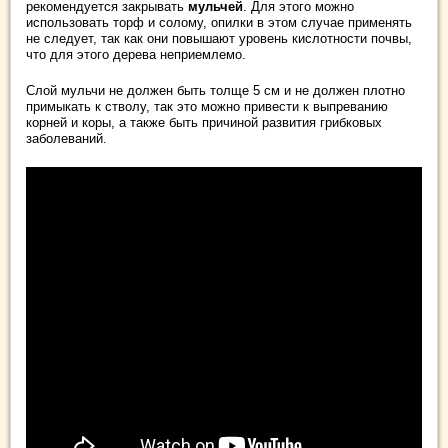
рекомендуется закрывать
мульчей
. Для этого можно
использовать торф и солому, опилки в этом случае применять
не следует, так как они повышают уровень кислотности почвы,
что для этого дерева неприемлемо.
Слой мульчи не должен быть толще 5 см и не должен плотно
примыкать к стволу, так это можно привести к выпреванию
корней и коры, а также быть причиной развития грибковых
заболеваний.