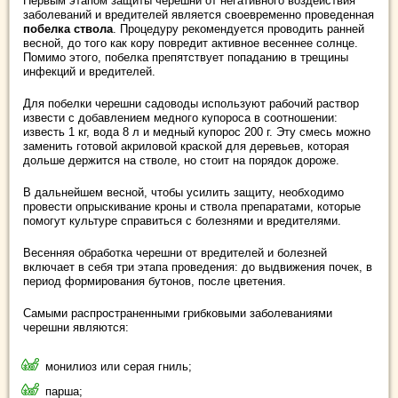
Первым этапом защиты черешни от негативного воздействия
заболеваний и вредителей является своевременно проведенная
побелка
ствола
. Процедуру рекомендуется проводить ранней
весной, до того как кору повредит активное весеннее солнце.
Помимо этого, побелка препятствует попаданию в трещины
инфекций и вредителей.
Для побелки черешни садоводы используют рабочий раствор
извести с добавлением медного купороса в соотношении:
известь 1 кг, вода 8 л и медный купорос 200 г. Эту смесь можно
заменить готовой акриловой краской для деревьев, которая
дольше держится на стволе, но стоит на порядок дороже.
В дальнейшем весной, чтобы усилить защиту, необходимо
провести опрыскивание кроны и ствола препаратами, которые
помогут культуре справиться с болезнями и вредителями.
Весенняя обработка черешни от вредителей и болезней
включает в себя три этапа проведения: до выдвижения почек, в
период формирования бутонов, после цветения.
Самыми распространенными грибковыми заболеваниями
черешни являются:
монилиоз или серая гниль;
парша;