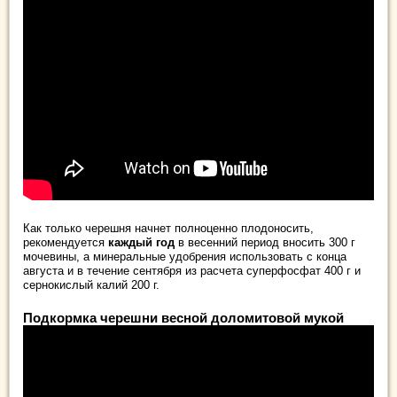
Как только черешня начнет полноценно плодоносить,
рекомендуется
каждый год
в весенний период вносить 300 г
мочевины, а минеральные удобрения использовать с конца
августа и в течение сентября из расчета суперфосфат 400 г и
сернокислый калий 200 г.
Подкормка черешни весной доломитовой мукой