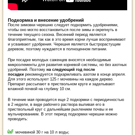
Подкормка и внесение удобрений
После зимовки черешню следует подкормить удобрениями,
чтобы оно могло восстановиться после зимы и окрепнуть в
течение текущего сезона. Весенний период является
благоприятным, так как в это время корни лучше воспринимают
и усваивают удобрения. Черешня является быстрорастущим
деревом, поэтому нуждается в полноценном питании.
При посадке молодых саженцев вносятся необходимые
микроэлементы для развития корневой системы, но без азотных
удобрений. Поэтому
на следующий год после
посадки
рекомендуется подкармливать азотом в конце апреля.
Для этого используют 125 г мочевины на каждое дерево.
Препарат рассыпают в приствольном круге и заделывают
влажной почвой на глубину 10 см.
В течение мая проводится еще 2 подкормки с периодичностью
в 2 недели, в виде рабочего раствора выливая его в
приствольный круг с дальнейшим рыхлением почвы и ее
мульчированием. В этот период подкормки черешни можно
проводить:
мочевиной 30 г на 10 л воды;