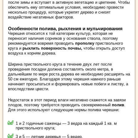
после зимы и вступает в активную вегетацию и цветение. Чтобы
обеспечить ему оптимальные условия, необходимо провести
несколько процедур, которые укрепят дерево и снизят
воздействие негативных факторов.
Особенности полива, рыхления и мульчирования
Черешня относится к той категории культур, которая не
переносит наличия сорняков у основания ствола, поэтому
рекомендуется вовремя проводить
прополку
приствольного
круга и
рыхлить поверхность почвы,
чтобы открыть доступ
воздуха к корням дерева.
Ширина приствольного круга в течение двух лет после
проведения посадки должна составлять около метра, в
дальнейшем по мере роста дерева ее необходимо расширять на
50 см ежегодно. Благодаря этому черешня намного раньше
начинает просыпаться и формировать новые побеги и листву, а
впоследствии цвести.
Недостаток в этот период влаги негативно скажется на завязи
плодов, поэтому требуется проводить своевременный
полив
.
Для этого используют следующие нормы полива черешни:
1 и 2 годичные саженцы — 3 ведра на каждый 1 кв. м
приствольного круга;
3 и 5 — летние деревья — 5 ведер.