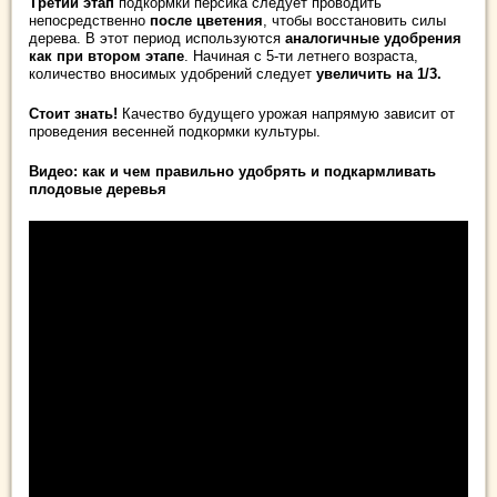
Третий этап
подкормки персика следует проводить
непосредственно
после цветения
, чтобы восстановить силы
дерева. В этот период используются
аналогичные удобрения
как при втором этапе
. Начиная с 5-ти летнего возраста,
количество вносимых удобрений следует
увеличить на 1/3.
Стоит знать!
Качество будущего урожая напрямую зависит от
проведения весенней подкормки культуры.
Видео: как и чем правильно удобрять и подкармливать
плодовые деревья