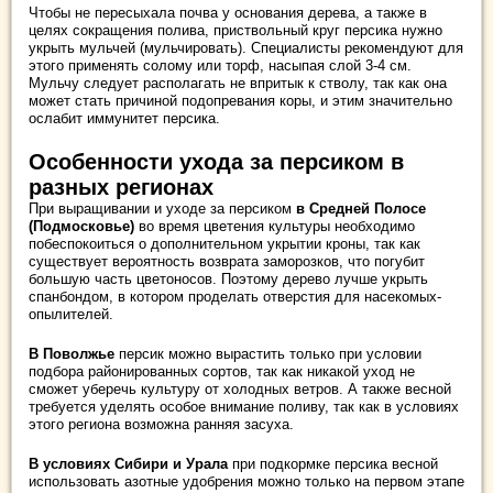
Чтобы не пересыхала почва у основания дерева, а также в
целях сокращения полива, приствольный круг персика нужно
укрыть мульчей (мульчировать). Специалисты рекомендуют для
этого применять солому или торф, насыпая слой 3-4 см.
Мульчу следует располагать не впритык к стволу, так как она
может стать причиной подопревания коры, и этим значительно
ослабит иммунитет персика.
Особенности ухода за персиком в
разных регионах
При выращивании и уходе за персиком
в Средней Полосе
(Подмосковье)
во время цветения культуры необходимо
побеспокоиться о дополнительном укрытии кроны, так как
существует вероятность возврата заморозков, что погубит
большую часть цветоносов. Поэтому дерево лучше укрыть
спанбондом, в котором проделать отверстия для насекомых-
опылителей.
В Поволжье
персик можно вырастить только при условии
подбора районированных сортов, так как никакой уход не
сможет уберечь культуру от холодных ветров. А также весной
требуется уделять особое внимание поливу, так как в условиях
этого региона возможна ранняя засуха.
В условиях Сибири и Урала
при подкормке персика весной
использовать азотные удобрения можно только на первом этапе