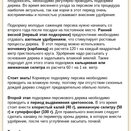
плодоносить, необходимо регулярно проводить подкормки
дерева. Во время весеннего ухода за персиком эта процедура
наиболее актуальна, так как корни в этот период очень
восприимчивы и полностью усваивают внесение удобрения.
Подкормку молодых саженцев персика нужно начинать со
второго года после посадки на постоянное место.
Ранней
весной (первый этап подкормки)
предпочтение необходимо
отдавать
азотным удобрениям
, что стимулирует ростовые
процессы дерева. В этот период можно использовать
мочевину (карбамид)
из расчета 120 г на каждый квадратный
метр приствольного круга. Удобрение надо рассыпать у
основания дерева и заделывать влажной землей. Также
подходит для этого этапа подкормок
кальциевая или
аммиачная селитра
из расчета 60 г на 1 кв. метр.
Стоит знать!
Корневую подкормку персика необходимо
проводить на влажную почву, поэтому при отсутствии сезонных
дождей дерево следует предварительно обильно полить.
Второй этап
подкормки персикового дерева необходимо
проводить в
период выдвижения цветоносов.
В это время
стоит внести
хлористый калий (40 г), аммиачную селитру (50
г) и суперфосфат (100 г).
Для правильного внесения следует
сделать канавку по периметру кроны дерева, в которую внести
удобрение, после чего углубление засыпать почвой.