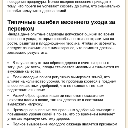
поведения процедуры. Более позднее внесение приводит к
тому, что побеги не успевают созреть до зимы, что значительно
ослабит иммунитет дерева зимой.
Типичные ошибки весеннего ухода за
персиком
Иногда даже опытные садоводы допускают ошибки во время
весеннего ухода, которые способны негативно отразиться на
росте, развитии и плодоношении персика. Чтобы их избежать,
следует ознакомиться с ними заранее, что поможет достичь
желаемого результата:
В случае отсутствия обрезки дерева и очистки кроны от
загущающих веток, плоды становятся мелкими и снижаются их
вкусовые качества.
Если молодые побеги регулярно вымерзают зимой, что
влияет на количество урожая, то проблема кроется в позднем
внесении азотных удобрений, что не позволяет веткам
подготовиться к зиме.
Резкий сброс цветов и завязи является показателем
нехватки влаги в почве, так как дерево не в состоянии
выдержать нагрузку.
Чрезмерное внесение минеральных удобрений приводит к
повышению уровня солей в почве, что со временем начинает
угнетать корневую систему дерева.
Полное вымерзание молодого саженца является признаком