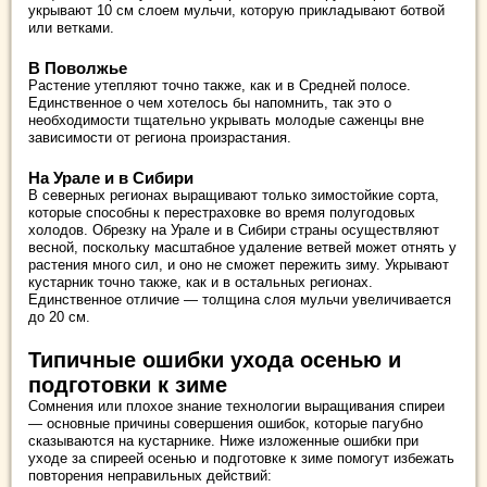
укрывают 10 см слоем мульчи, которую прикладывают ботвой
или ветками.
В Поволжье
Растение утепляют точно также, как и в Средней полосе.
Единственное о чем хотелось бы напомнить, так это о
необходимости тщательно укрывать молодые саженцы вне
зависимости от региона произрастания.
На Урале и в Сибири
В северных регионах выращивают только зимостойкие сорта,
которые способны к перестраховке во время полугодовых
холодов. Обрезку на Урале и в Сибири страны осуществляют
весной, поскольку масштабное удаление ветвей может отнять у
растения много сил, и оно не сможет пережить зиму. Укрывают
кустарник точно также, как и в остальных регионах.
Единственное отличие — толщина слоя мульчи увеличивается
до 20 см.
Типичные ошибки ухода осенью и
подготовки к зиме
Сомнения или плохое знание технологии выращивания спиреи
— основные причины совершения ошибок, которые пагубно
сказываются на кустарнике. Ниже изложенные ошибки при
уходе за спиреей осенью и подготовке к зиме помогут избежать
повторения неправильных действий: