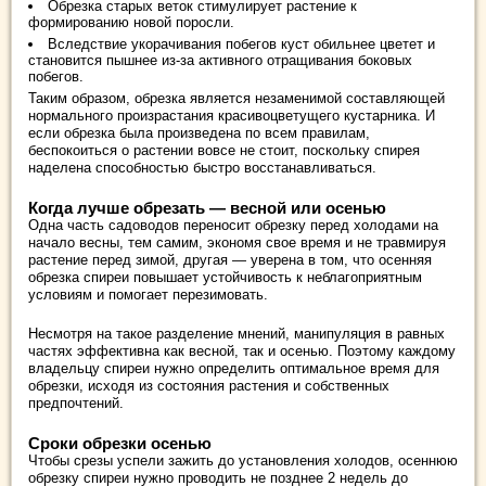
Обрезка старых веток стимулирует растение к
формированию новой поросли.
Вследствие укорачивания побегов куст обильнее цветет и
становится пышнее из-за активного отращивания боковых
побегов.
Таким образом, обрезка является незаменимой составляющей
нормального произрастания красивоцветущего кустарника. И
если обрезка была произведена по всем правилам,
беспокоиться о растении вовсе не стоит, поскольку спирея
наделена способностью быстро восстанавливаться.
Когда лучше обрезать — весной или осенью
Одна часть садоводов переносит обрезку перед холодами на
начало весны, тем самим, экономя свое время и не травмируя
растение перед зимой, другая — уверена в том, что осенняя
обрезка спиреи повышает устойчивость к неблагоприятным
условиям и помогает перезимовать.
Несмотря на такое разделение мнений, манипуляция в равных
частях эффективна как весной, так и осенью. Поэтому каждому
владельцу спиреи нужно определить оптимальное время для
обрезки, исходя из состояния растения и собственных
предпочтений.
Сроки обрезки осенью
Чтобы срезы успели зажить до установления холодов, осеннюю
обрезку спиреи нужно проводить не позднее 2 недель до