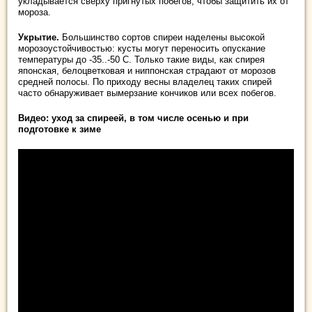
укладывается сверху пригнутых побегов, чтобы защитить их от
мороза.
Укрытие.
Большинство сортов спиреи наделены высокой
морозоустойчивостью: кусты могут переносить опускание
температуры до -35..-50 С. Только такие виды, как спирея
японская, белоцветковая и ниппонская страдают от морозов
средней полосы. По приходу весны владелец таких спирей
часто обнаруживает вымерзание кончиков или всех побегов.
Видео: уход за спиреей, в том числе осенью и при
подготовке к зиме