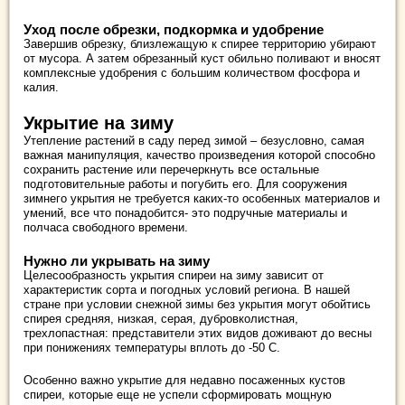
Уход после обрезки, подкормка и удобрение
Завершив обрезку, близлежащую к спирее территорию убирают
от мусора. А затем обрезанный куст обильно поливают и вносят
комплексные удобрения с большим количеством фосфора и
калия.
Укрытие на зиму
Утепление растений в саду перед зимой – безусловно, самая
важная манипуляция, качество произведения которой способно
сохранить растение или перечеркнуть все остальные
подготовительные работы и погубить его. Для сооружения
зимнего укрытия не требуется каких-то особенных материалов и
умений, все что понадобится- это подручные материалы и
полчаса свободного времени.
Нужно ли укрывать на зиму
Целесообразность укрытия спиреи на зиму зависит от
характеристик сорта и погодных условий региона. В нашей
стране при условии снежной зимы без укрытия могут обойтись
спирея средняя, низкая, серая, дубровколистная,
трехлопастная: представители этих видов доживают до весны
при понижениях температуры вплоть до -50 С.
Особенно важно укрытие для недавно посаженных кустов
спиреи, которые еще не успели сформировать мощную