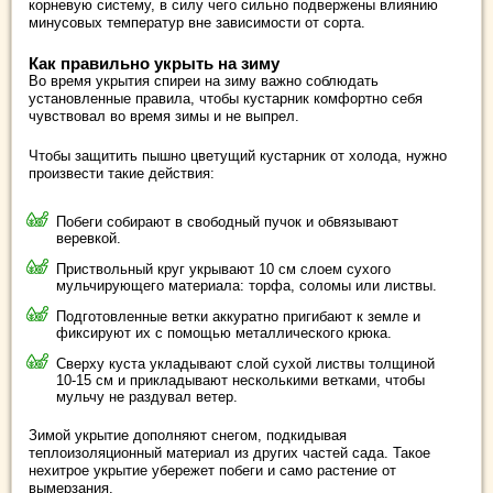
корневую систему, в силу чего сильно подвержены влиянию
минусовых температур вне зависимости от сорта.
Как правильно укрыть на зиму
Во время укрытия спиреи на зиму важно соблюдать
установленные правила, чтобы кустарник комфортно себя
чувствовал во время зимы и не выпрел.
Чтобы защитить пышно цветущий кустарник от холода, нужно
произвести такие действия:
Побеги собирают в свободный пучок и обвязывают
веревкой.
Приствольный круг укрывают 10 см слоем сухого
мульчирующего материала: торфа, соломы или листвы.
Подготовленные ветки аккуратно пригибают к земле и
фиксируют их с помощью металлического крюка.
Сверху куста укладывают слой сухой листвы толщиной
10-15 см и прикладывают несколькими ветками, чтобы
мульчу не раздувал ветер.
Зимой укрытие дополняют снегом, подкидывая
теплоизоляционный материал из других частей сада. Такое
нехитрое укрытие убережет побеги и само растение от
вымерзания.