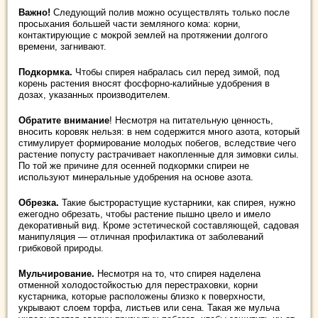
Важно!
Следующий полив можно осуществлять только после
просыхания большей части земляного кома: корни,
контактирующие с мокрой землей на протяжении долгого
времени, загнивают.
Подкормка.
Чтобы спирея набралась сил перед зимой, под
корень растения вносят фосфорно-калийные удобрения в
дозах, указанных производителем.
Обратите внимание
! Несмотря на питательную ценность,
вносить коровяк нельзя: в нем содержится много азота, который
стимулирует формирование молодых побегов, вследствие чего
растение попусту растрачивает накопленные для зимовки силы.
По той же причине для осенней подкормки спиреи не
используют минеральные удобрения на основе азота.
Обрезка.
Такие быстрорастущие кустарники, как спирея, нужно
ежегодно обрезать, чтобы растение пышно цвело и имело
декоративный вид. Кроме эстетической составляющей, садовая
манипуляция — отличная профилактика от заболеваний
грибковой природы.
Мульчирование.
Несмотря на то, что спирея наделена
отменной холодостойкостью для перестраховки, корни
кустарника, которые расположены близко к поверхности,
укрывают слоем торфа, листьев или сена. Такая же мульча