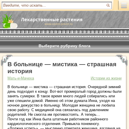
www.vsem-privet.ru
Выберите рубрику блога
В больнице — мистика — страшная
история
Мать-и-Мачеха
Истории из жизни
В больнице — мистика — страшная история. Очередной зимний
день подходил к концу. Вот-вот промерзлый город должны были
занять сумерки. В такое время много людей собирались или
уже спешили домой. Именно об этом думала Инна, уходя на
ночное дежурство в больницу. Молодая женщина не любила
свою работу. С медициной она связалась под давлением
родителей. Не смогла им противостоять. А теперь…
Почти год как Инна была штатным работником районного
кардиологического отделения. Привыкла понемногу.
«Должна успеть», — мысленно отметила женщина, взглянув на