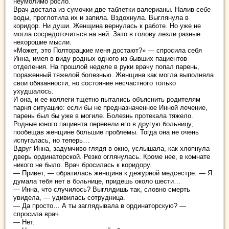
неумолимо росло.
Врач достала из сумочки две таблетки валерианы. Налив себе
воды, проглотила их и запила. Вздохнула. Выглянула в
коридор. Ни души. Женщина вернулась к работе. Но уже не
могла сосредоточиться на ней. Зато в голову лезли разные
нехорошие мысли.
«Может, это Полторацкие меня достают?» — спросила себя
Инна, имея в виду родных одного из бывших пациентов
отделения. На прошлой неделе в руки врачу попал парень,
пораженный тяжелой болезнью. Женщина как могла выполняла
свои обязанности, но состояние несчастного только
ухудшалось.
И она, и ее коллеги тщетно пытались объяснить родителям
парня ситуацию: если бы не предназначенное Инной лечение,
парень был бы уже в могиле. Болезнь протекала тяжело.
Родные юного пациента перевели его в другую больницу,
пообещав женщине большие проблемы. Тогда она не очень
испугалась, но теперь…
Вдруг Инна, задумчиво глядя в окно, услышала, как хлопнула
дверь ординаторской. Резко оглянулась. Кроме нее, в комнате
никого не было. Врач бросилась к коридору.
— Привет, — обратилась женщина к дежурной медсестре. — Я
думала тебя нет в больнице, придешь около шести…
— Инна, что случилось? Выглядишь так, словно смерть
увидела, — удивилась сотрудница.
— Да просто… А ты заглядывала в ординаторскую? —
спросила врач.
— Нет.