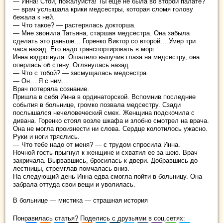
— Инна! Стой, пожалуйста! Ты еще не была во второй палате?
— врач услышала крики медсестры, которая сломя голову
бежала к ней.
— Что такое? — растерялась докторша.
— Мне звонила Татьяна, старшая медсестра. Она забыла
сделать это раньше… Горенко Виктор со второй… Умер три
часа назад. Его надо транспортировать в морг.
Инна вздрогнула. Ошалело выпучив глаза на медсестру, она
оперлась об стену. Оглянулась назад.
— Что с тобой? — засмущалась медсестра.
— Он… Я с ним…
Врач потеряла сознание.
Пришла в себя Инна в ординаторской. Вспомнив последние
события в больнице, громко позвала медсестру. Сзади
послышался нечеловеческий смех. Женщина подскочила с
дивана. Горенко стоял возле шкафа и злобно смотрел на врача.
Она не могла произнести ни слова. Сердце колотилось ужасно.
Руки и ноги тряслись.
— Что тебе надо от меня? — с трудом спросила Инна.
Ночной гость прыгнул к женщине и схватил ее за шею. Врач
закричала. Вырвавшись, бросилась к двери. Добравшись до
лестницы, стремглав помчалась вниз.
На следующий день Инна едва смогла пойти в больницу. Она
забрала оттуда свои вещи и уволилась.
В больнице — мистика — страшная история
Понравилась статья? Поделись с друзьями в соц.сетях: