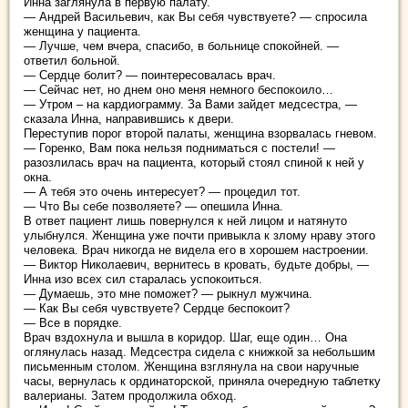
Инна заглянула в первую палату.
— Андрей Васильевич, как Вы себя чувствуете? — спросила
женщина у пациента.
— Лучше, чем вчера, спасибо, в больнице спокойней. —
ответил больной.
— Сердце болит? — поинтересовалась врач.
— Сейчас нет, но днем оно меня немного беспокоило…
— Утром – на кардиограмму. За Вами зайдет медсестра, —
сказала Инна, направившись к двери.
Переступив порог второй палаты, женщина взорвалась гневом.
— Горенко, Вам пока нельзя подниматься с постели! —
разозлилась врач на пациента, который стоял спиной к ней у
окна.
— А тебя это очень интересует? — процедил тот.
— Что Вы себе позволяете? — опешила Инна.
В ответ пациент лишь повернулся к ней лицом и натянуто
улыбнулся. Женщина уже почти привыкла к злому нраву этого
человека. Врач никогда не видела его в хорошем настроении.
— Виктор Николаевич, вернитесь в кровать, будьте добры, —
Инна изо всех сил старалась успокоиться.
— Думаешь, это мне поможет? — рыкнул мужчина.
— Как Вы себя чувствуете? Сердце беспокоит?
— Все в порядке.
Врач вздохнула и вышла в коридор. Шаг, еще один… Она
оглянулась назад. Медсестра сидела с книжкой за небольшим
письменным столом. Женщина взглянула на свои наручные
часы, вернулась к ординаторской, приняла очередную таблетку
валерианы. Затем продолжила обход.