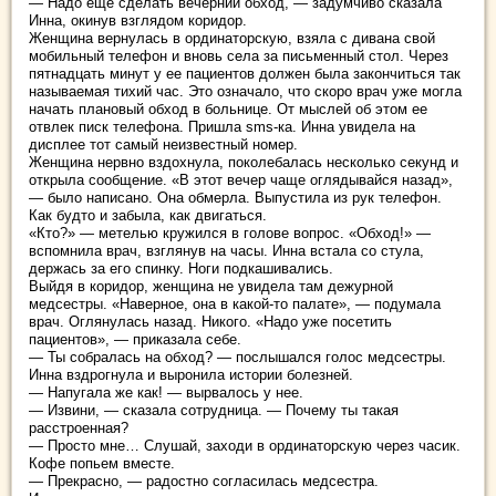
— Надо еще сделать вечерний обход, — задумчиво сказала
Инна, окинув взглядом коридор.
Женщина вернулась в ординаторскую, взяла с дивана свой
мобильный телефон и вновь села за письменный стол. Через
пятнадцать минут у ее пациентов должен была закончиться так
называемая тихий час. Это означало, что скоро врач уже могла
начать плановый обход в больнице. От мыслей об этом ее
отвлек писк телефона. Пришла sms-ка. Инна увидела на
дисплее тот самый неизвестный номер.
Женщина нервно вздохнула, поколебалась несколько секунд и
открыла сообщение. «В этот вечер чаще оглядывайся назад»,
— было написано. Она обмерла. Выпустила из рук телефон.
Как будто и забыла, как двигаться.
«Кто?» — метелью кружился в голове вопрос. «Обход!» —
вспомнила врач, взглянув на часы. Инна встала со стула,
держась за его спинку. Ноги подкашивались.
Выйдя в коридор, женщина не увидела там дежурной
медсестры. «Наверное, она в какой-то палате», — подумала
врач. Оглянулась назад. Никого. «Надо уже посетить
пациентов», — приказала себе.
— Ты собралась на обход? — послышался голос медсестры.
Инна вздрогнула и выронила истории болезней.
— Напугала же как! — вырвалось у нее.
— Извини, — сказала сотрудница. — Почему ты такая
расстроенная?
— Просто мне… Слушай, заходи в ординаторскую через часик.
Кофе попьем вместе.
— Прекрасно, — радостно согласилась медсестра.