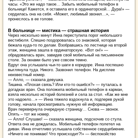
часы. «Это же надо такое… Забыть мобильный телефон в
больнице! Кажется, я оставила его в ординаторской… Дура!» —
сердилась она на себя. «Может, любимый звонил…», —
пронеслось в ее голове.
В больнице — мистика — страшная история
Через несколько минут Инна переступила порог небольшого
вестибюля. Спешно поздоровалась со знакомой, которая
бежала куда-то по делам. Взобравшись по лестнице на второй
этаж, женщина зашла в ординаторскую. «Вот он!» —
обрадовалась врач, завидев свой мобильный на письменном
столе. За окнами было уже совсем темно.
Вдруг она услышала чьи-то шаги в коридоре. Инна поспешно
выглянула туда. Никого. Зазвонил телефон. На дисплее
неизвестный номер.
— Алло, — сказала девушка.
Тишина. «Плохая связь? Или кто-то ошибся?» — путалась в
догадках врач. Она положила мобильный телефон в карман,
взяла несколько историй болезней и села за стол. «Как же мне
это надоело…» — Инна тяжело вздохнула и, подперев рукой
голову, начала просматривать нужную ей информацию.
Врач перевернула очередную страницу… Снова — звонок.
Опять – тот же номер.
— Алло! Слушаю! — сказала женщина, подскочив со стула.
Ответа она не дождалась. Мобильный телефон полетел на
диван. Инна отчетливо услышала собственное сердцебиение.
«Ничего не понимаю! Что происходит?!» — беспокойство