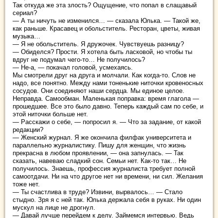
Так откуда же эта злость? Ощущение, что попал в слащавый
сериал?
— А ты ничуть не изменился… — сказала Юлька. — Такой же,
как раньше. Красавец и обольститель. Ресторан, цветы, живая
музыка…
— Я не обольститель. Я дружочек. Чувствуешь разницу?
— Обиделся? Прости. Я хотела быть ласковой, но чтобы ты
вдруг не подумал чего-то… Не получилось?
— Не-а, — покачал головой, усмехаясь.
Мы смотрели друг на друга и молчали. Как когда-то. Слов не
надо, все понятно. Между нами тоненькие ниточки кровеносных
сосудов. Они соединяют наши сердца. Мы единое целое.
Неправда. Самообман. Маленькая поправка: время глагола —
прошедшее. Все это было давно. Теперь каждый сам по себе, и
этой ниточки больше нет.
— Расскажи о себе, — попросил я. — Что за задание, от какой
редакции?
— Женский журнал. Я же окончила филфак университета и
параллельно журналистику. Пишу для женщин, что жизнь
прекрасна в любом проявлении, — она запнулась. — Так
сказать, навеваю сладкий сон. Семьи нет. Как-то так… Не
получилось. Знаешь, профессия журналиста требует полной
самоотдачи. Ни на что другое нет ни времени, ни сил. Желания
тоже нет.
— Ты счастлива в труде? Извини, вырвалось… — Стало
стыдно. Зря я с ней так. Юлька держала себя в руках. Ни один
мускул на лице не дрогнул.
— Давай лучше перейдем к делу. Займемся интервью. Ведь