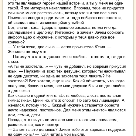
это ты являешься героем нашей встречи, а ты у меня не один
такой. Я же материал накапливаю. Впрочем, тебе не придется
слишком много рассказывать, потому что я и так все знаю.
Приезжаю иногда к родителям, и тогда собираю все сплетни, —
объяснила она с извиняющейся улыбкой.
Вот, значит, как… Дверь в прошлое закрыта, но мы иногда
заглядываем в щелочку. Интересно, а зачем? Зачем собирать
информацию о мужчине, с которым у тебя давно уже все
кончено?
— У тебя жена, два сына — легко произнесла Юлия. —
Женился потому что…
— Потому что кто-то должен меня любить – ответил я, глядя в
глаза.
«А ты не захотела…» — чуть не добавил, но вовремя прикусил
язык. — Неужели из всех тех девушек, которых ты насчитывал
не один десяток, ни одна не захотела тебя любить? Не
захотела?! Все хотели, еще и как! Как ей объяснить, что когда
она ушла, бросила меня, все мои девушки были не для любви,
а для секса.
Как сказано в одной книге: «Есть любовь, а есть постельная
гимнастика». Цинично, кто ж спорит. Но зато без лицемерия. А
женился, потому что… Каждый мужчина старается обрести
нечто надежное, постоянное. Для меня этим «нечто» являются
дом, семья, дети.
Правда, это ничуть не мешало мне оставаться ловеласом,
развлекаться, как и прежде.
— Зачем ты это делаешь? Зачем тебе этот карнавал подружек
на одну ночь? — Юля читала мои мысли.