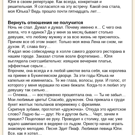
Юля в своем репертуаре. Как всегда, конкретная и
решительная. Я согласился на эту встречу. Какой она стала,
моя Юлька? Ведь прошло почти пятнадцать лет…
Вернуть отношения не получится
Ночь не спал. Думал и думал. Почему именно я… С чего она
взяла, что я одинок? Да у меня за месяц бывает столько
девушек, что любому мужику и за всю жизнь не приснилось.
Причем все об этом знают. Только моя жена Лена ни сном, ни
духом. И, слава богу…
Я ждал мою собеседницу в холле самого дорогого ресторана в
нашем городе. Заказал столик возле фортепиано… Юля
выглядела сногсшибательно: изящное вечернее платье,
эффектные серьги…
Впрочем, она всегда и в любой шмотке вела себя, как королева
на приеме в Букингемском дворце. За эти годы Юлька ни
капельки не изменилась. Те же глаза, волосы, руки. И голос, от
которого у меня мурашки по коже бежали. Когда-то я любил эту
девушку так сильно…
— Олежка… — восторженно прошептала она. — Ты не забыл…
Мои любимые цветы! Спасибо, дружочек. Она прижала к груди
букет желтых тюльпанов вперемежку с фрезиями.
Скрипнув зубами, проглотил «дружочка». Откуда это идиотское
слово? Ладно бы — друг. Но и другом быть… Черт, зачем я
пришел? Поцеловал ее руку. Проводил к столику, где нас уже
ждало шампанское в ведерке со льдом. Оркестр начал играть
знакомую мелодию. Песня Эдит Пиаф. Любимая певица Юли.
Все, как я хотел…