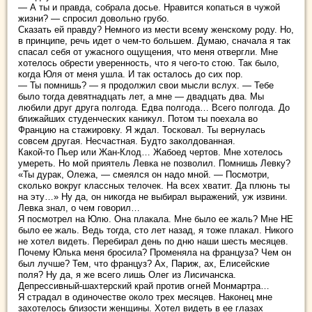
— А ты и правда, собрала досье. Нравится копаться в чужой
жизни? — спросил довольно грубо.
Сказать ей правду? Немного из мести всему женскому роду. Но,
в принципе, речь идет о чем-то большем. Думаю, сначала я так
спасал себя от ужасного ощущения, что меня отвергли. Мне
хотелось обрести уверенность, что я чего-то стою. Так было,
когда Юля от меня ушла. И так осталось до сих пор.
— Ты помнишь? — я продолжил свои мысли вслух. — Тебе
было тогда девятнадцать лет, а мне — двадцать два. Мы
любили друг друга полгода. Едва полгода… Всего полгода. До
ближайших студенческих каникул. Потом ты поехала во
Францию на стажировку. Я ждал. Тосковал. Ты вернулась
совсем другая. Несчастная. Будто заколдованная.
Какой-то Пьер или Жан-Клод… Жабоед чертов. Мне хотелось
умереть. Но мой приятель Левка не позволил. Помнишь Левку?
«Ты дурак, Олежа, — смеялся он надо мной. — Посмотри,
сколько вокруг классных телочек. На всех хватит. Да плюнь ты
на эту…» Ну да, он никогда не выбирал выражений, уж извини.
Левка знал, о чем говорил…
Я посмотрел на Юлю. Она плакала. Мне было ее жаль? Мне НЕ
было ее жаль. Ведь тогда, сто лет назад, я тоже плакал. Никого
не хотел видеть. Перебирал день по дню наши шесть месяцев.
Почему Юлька меня бросила? Променяла на француза? Чем он
был лучше? Тем, что француз? Ах, Париж, ах, Елисейские
поля? Ну да, я же всего лишь Олег из Лисичанска.
Депрессивный-шахтерский край против огней Монмартра…
Я страдал в одиночестве около трех месяцев. Наконец мне
захотелось близости женщины. Хотел видеть в ее глазах