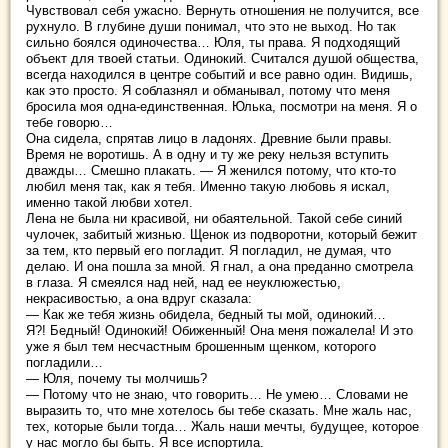
Чувствовал себя ужасно. Вернуть отношения не получится, все
рухнуло. В глубине души понимал, что это не выход. Но так
сильно боялся одиночества… Юля, ты права. Я подходящий
объект для твоей статьи. Одинокий. Считался душой общества,
всегда находился в центре событий и все равно один. Видишь,
как это просто. Я соблазнял и обманывал, потому что меня
бросила моя одна-единственная. Юлька, посмотри на меня. Я о
тебе говорю…
Она сидела, спрятав лицо в ладонях. Древние были правы.
Время не воротишь. А в одну и ту же реку нельзя вступить
дважды… Смешно плакать. — Я женился потому, что кто-то
любил меня так, как я тебя. Именно такую любовь я искал,
именно такой любви хотел.
Лена не была ни красивой, ни обаятельной. Такой себе синий
чулочек, забитый жизнью. Щенок из подворотни, который бежит
за тем, кто первый его погладит. Я погладил, не думая, что
делаю. И она пошла за мной. Я гнал, а она преданно смотрела
в глаза. Я смеялся над ней, над ее неуклюжестью,
некрасивостью, а она вдруг сказала:
— Как же тебя жизнь обидела, бедный ты мой, одинокий…
Я?! Бедный! Одинокий! Обиженный! Она меня пожалела! И это
уже я был тем несчастным брошенным щенком, которого
погладили…
— Юля, почему ты молчишь?
— Потому что не знаю, что говорить… Не умею… Словами не
выразить то, что мне хотелось бы тебе сказать. Мне жаль нас,
тех, которые были тогда… Жаль наши мечты, будущее, которое
у нас могло бы быть. Я все испортила.