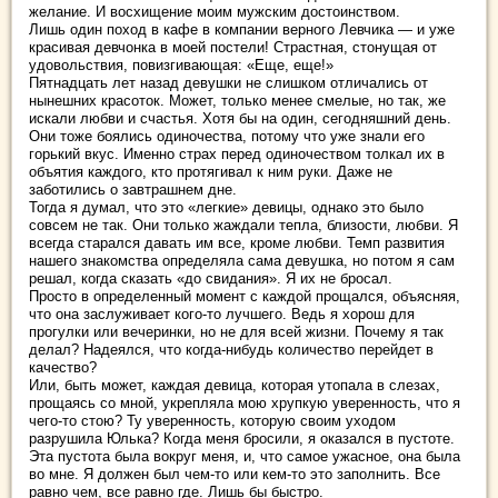
желание. И восхищение моим мужским достоинством.
Лишь один поход в кафе в компании верного Левчика — и уже
красивая девчонка в моей постели! Страстная, стонущая от
удовольствия, повизгивающая: «Еще, еще!»
Пятнадцать лет назад девушки не слишком отличались от
нынешних красоток. Может, только менее смелые, но так, же
искали любви и счастья. Хотя бы на один, сегодняшний день.
Они тоже боялись одиночества, потому что уже знали его
горький вкус. Именно страх перед одиночеством толкал их в
объятия каждого, кто протягивал к ним руки. Даже не
заботились о завтрашнем дне.
Тогда я думал, что это «легкие» девицы, однако это было
совсем не так. Они только жаждали тепла, близости, любви. Я
всегда старался давать им все, кроме любви. Темп развития
нашего знакомства определяла сама девушка, но потом я сам
решал, когда сказать «до свидания». Я их не бросал.
Просто в определенный момент с каждой прощался, объясняя,
что она заслуживает кого-то лучшего. Ведь я хорош для
прогулки или вечеринки, но не для всей жизни. Почему я так
делал? Надеялся, что когда-нибудь количество перейдет в
качество?
Или, быть может, каждая девица, которая утопала в слезах,
прощаясь со мной, укрепляла мою хрупкую уверенность, что я
чего-то стою? Ту уверенность, которую своим уходом
разрушила Юлька? Когда меня бросили, я оказался в пустоте.
Эта пустота была вокруг меня, и, что самое ужасное, она была
во мне. Я должен был чем-то или кем-то это заполнить. Все
равно чем, все равно где. Лишь бы быстро.