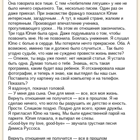
Она говорила все тише. С тем «любителем лягушек» у нее не
было ничего серьезного. Так, несколько писем. Один раз он
даже приехал. При знакомстве француз показался Юлии
интересным, загадочным… А тут, в нашей стране, жалким и
потерянным. Производил впечатление ученика,
прогуливающего уроки… На этом их отношения закончились.
Три года Юлия была одна. Даже подумывала о том, чтобы
позвонить мне. Но не позвонила. Боялась унижения. Я слушал
Юлю с болью в сердце. Мы потеряли нечто прекрасное. Оба. А
возможно, именно так и должно было случиться… Так было
угодно судьбе, что нам не суждено провести жизнь вместе?
— Олежек, ты ведь уже понял: нет никакой статьи. Я устала
быть одна. Думаю только о тебе. Знаешь, есть такая
программа, каким будет ваш ребенок. Я отсканировала наши
фотографии, и теперь я знаю, как выглядел бы наш сын.
Поставила эту картинку на свой компьютер и на телефон.
Показать?
Я вздохнул, покачал головой.
— У меня два сына. Они для меня — все, вся моя жизнь.
Вернуть отношения не получится — все в прошлом. Я не
сделаю ничего, что могло бы разрушить их детство и юность.
Прости. Слишком поздно. Поздно для всего, кроме дружбы.
Я пригласил Юлю на танец. Мы были единственной парой на
паркете. Юлия плакала, я вытирал ее слезы.
«Good-bye my love, good-bye» — звучала грустная песня
Демиса Руссоса.
Вернуть отношения не получится — все в прошлом