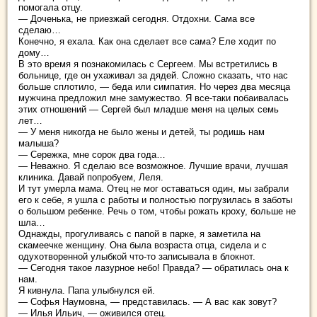
помогала отцу.
— Доченька, не приезжай сегодня. Отдохни. Сама все
сделаю…
Конечно, я ехала. Как она сделает все сама? Еле ходит по
дому…
В это время я познакомилась с Сергеем. Мы встретились в
больнице, где он ухаживал за дядей. Сложно сказать, что нас
больше сплотило, — беда или симпатия. Но через два месяца
мужчина предложил мне замужество. Я все-таки побаивалась
этих отношений — Сергей был младше меня на целых семь
лет…
— У меня никогда не было жены и детей, ты родишь нам
малыша?
— Сережка, мне сорок два года…
— Неважно. Я сделаю все возможное. Лучшие врачи, лучшая
клиника. Давай попробуем, Леля.
И тут умерла мама. Отец не мог оставаться один, мы забрали
его к себе, я ушла с работы и полностью погрузилась в заботы
о большом ребенке. Речь о том, чтобы рожать кроху, больше не
шла…
Однажды, прогуливаясь с папой в парке, я заметила на
скамеечке женщину. Она была возраста отца, сидела и с
одухотворенной улыбкой что-то записывала в блокнот.
— Сегодня такое лазурное небо! Правда? — обратилась она к
нам.
Я кивнула. Папа улыбнулся ей.
— Софья Наумовна, — представилась. — А вас как зовут?
— Илья Ильич, — оживился отец.