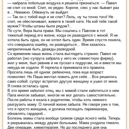
— набрала побольше воздуха и решила признаться: — Павел
не спит со мной. Спит, но редко. Короче, секс у нас бывает раз
в… Неважно. Обмануть не выйдет.
— Так он с тобой еще и не спит? Лель, ну ты точно того! Не
спит, не обеспечивает, живете в твоей хате. На кой тебе такой
мужик? Чтобы штаны были рядом?..
По сути, Вера была права. Мы сошлись с Павлом в тот
тяжелый период его жизни, когда он разводился с женой. Я не
хотела быть одна, он не хотел быть один. Время спустя поняла,
что совершила ошибку, но разводиться… Мне казалось
неприличным быть дважды разводной.
Со временем наша жизнь стала выглядеть странно: Павел не
работал (экс-супруга забрала у него их совместную фирму),
жил у меня, был ревнив и не пускал к подругам, но и вместе мы
никуда не ходили. Я терпела и принимала его правила.
Просила лишь об одном: ребеночка, пока еще возраст
позволяет. Но Паша мечтал пожить для себя… Все решилось
само собой: супруг встретил другую женщину и ушел от меня.
Я снова осталась одна.
В это время заболел отец, мы с мамой стали заботиться о нем.
Папа многое забывал, многое не мог делать самостоятельно.
После работы я ехала к родителям, чтобы хоть немного
разгрузить маму. О личной жизни забыла. Не говоря уже о том,
что я просто женщина, и должна посещать парикмахера,
обновлять гардероб…
Болезнь мамы стала вообще громом среди ясного неба. Теперь
я разрывалась между двумя больными. Мама уходила тяжело.
Две операции, химиотерапия. Но до последнего дня она