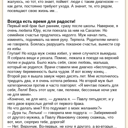
жалуюсь, но тот, кто знает, поймет: люди с таким диагнозом —
как дети, постоянно требуют ухода. А значит, те, кто рядом,
посвящают свою жизнь им…
Всегда есть время для радости!
Первый мой брак был ранним, сразу после школы. Наверное, я
очень любила Юру, если поехала за ним на Сахалин. Но
семейное счастье продлилось недолго. Муж начал пить,
изменять, поднимать на меня руку. Терпела. Родителям ничего
не говорила. Боялась разрушить показное счастье, вынести сор
из избы.
Глупая! Но когда муж снова избил, у меня случился выкидыш.
Я собрала вещи и уехала. Помню, лежала в поезде на верхней
полке и рыдала. Было жаль себя, свою любовь, малыша,
который не родился. Врачи ставили мне диагноз «бесплодие»,
поэтому беременность была чудом. И вот всему конец…
Второй раз я вышла замуж через десять лет. Мне исполнилось
тридцать два, и я очень хотела ребенка. Но второй муж был
категорически против и часто повторял: «Я мечтаю пожить для
себя, Леля! Весь этот шум, гам, пеленки, бессонные ночи уже
не для меня».
«Конечно, не для него, — думала я. — Павлу пятьдесят, и у
него двое взрослых детей от первого брака.
Но что делать мне? Кто подумает о моих желаниях?»
— Дура ты, Лелька! — говорила мне подруга: — Забеременей
от другого мужика, а Павлу Ивановичу своему скажешь, что
вот, мол, сюрприз тебе, дорогой!
— Нет, Верунчик. Во-первых, не хочу я другого, а во-вторых…