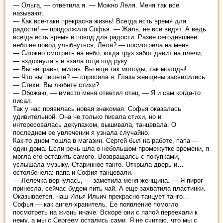
— Ольга, — ответила я. — Можно Леля. Меня так все
называют.
— Как все-таки прекрасна жизнь! Всегда есть время для
радости! — продолжила Софья. — Жаль, не все видят. А ведь
всегда есть время и повод для радости. Разве сегодняшнее
небо не повод улыбнуться, Леля? — посмотрела на меня.
— Сложно смотреть на небо, когда груз забот давит на плечи,
— вздохнула я и взяла отца под руку.
— Вы неправы, милая. Вы еще так молоды, так молоды!
— Что вы пишете? — спросила я. Глаза женщины засветились:
— Стихи. Вы любите стихи?
— Обожаю, — вместо меня ответил отец, — Я и сам когда-то
писал.
Так у нас появилась новая знакомая. Софья оказалась
удивительной. Она не только писала стихи, но и
интересовалась декупажем, вышивала, танцевала. О
последнем ее увлечении я узнала случайно.
Как-то днем пошла в магазин. Сергей был на работе, папа —
один дома. Если речь шла о небольшом промежутке времени, я
могла его оставить самого. Возвращаясь с покупками,
услышала музыку. Старинное танго. Открыла дверь и…
остолбенела: папа и София танцевали.
— Лелечка вернулась, — заметила меня женщина. — Я пирог
принесла, сейчас будем пить чай. А еще захватила пластинки.
Оказывается, наш Илья Ильич прекрасно танцует танго…
Софья — как ангел-хранитель. Ее появление помогло
посмотреть на жизнь иначе. Вскоре они с папой переехали к
нему, а мы с Сергеем остались сами. Я не считаю, что мы с