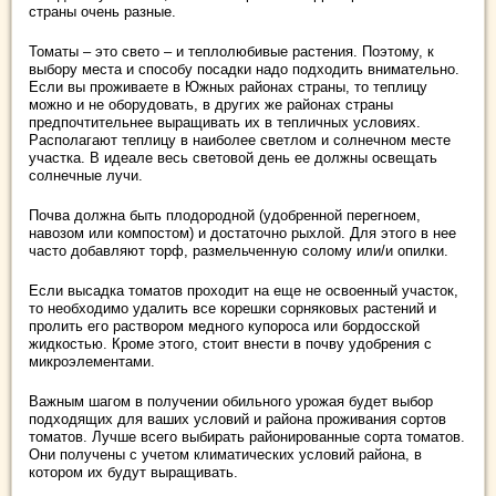
страны очень разные.
Томаты – это свето – и теплолюбивые растения. Поэтому, к
выбору места и способу посадки надо подходить внимательно.
Если вы проживаете в Южных районах страны, то теплицу
можно и не оборудовать, в других же районах страны
предпочтительнее выращивать их в тепличных условиях.
Располагают теплицу в наиболее светлом и солнечном месте
участка. В идеале весь световой день ее должны освещать
солнечные лучи.
Почва должна быть плодородной (удобренной перегноем,
навозом или компостом) и достаточно рыхлой. Для этого в нее
часто добавляют торф, размельченную солому или/и опилки.
Если высадка томатов проходит на еще не освоенный участок,
то необходимо удалить все корешки сорняковых растений и
пролить его раствором медного купороса или бордосской
жидкостью. Кроме этого, стоит внести в почву удобрения с
микроэлементами.
Важным шагом в получении обильного урожая будет выбор
подходящих для ваших условий и района проживания сортов
томатов. Лучше всего выбирать районированные сорта томатов.
Они получены с учетом климатических условий района, в
котором их будут выращивать.