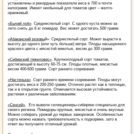
установлены и рекордные показатели веса в 700 и почти
килограмм. Имеют необычный для томатов цвет – желто-
оранжевый.
«Бычий лоб»
. Среднеспелый сорт. С одного куста можно за
лето снять до 6 кг помидор. Вес может достигать 500 грамм.
«Абаканский розовы
й». Среднеспелый сорт. Может вырасти в
высоту до одного (или чуть больше) метра. Плоды насыщенного
красного цвета с мясистой мякотью, весом до 300 грамм.
«Сибирский тяжеловес»
. Крупноплодный сорт томатов,
достигающий в высоту 60-75 см. Плоды плотные, мясистые
весом 400-600 грамм. Сорт раннего созревания.
«Настенька»
. Сорт раннего времени созревания. Плоды могут
достигать веса в 200-250 грамм. Отлично растет как в теплицах,
так и в открытом грунте. Отмечается высокая устойчивость
растения к различным заболеваниям.
«Сенсей»
. Его вывели селекционеры-сибиряки специально для
своего региона. Помидоры крупные, мясистые и очень вкусные.
Можно собирать урожай до первых заморозков. Особенностью
сорта можно назвать требовательность к подкормке, зато в
ответ вы получаете отличный урожай.