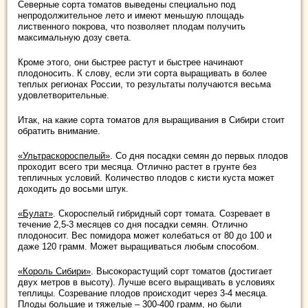
Северные сорта томатов выведены специально под
непродолжительное лето и имеют меньшую площадь
лиственного покрова, что позволяет плодам получить
максимальную дозу света.
Кроме этого, они быстрее растут и быстрее начинают
плодоносить. К слову, если эти сорта выращивать в более
теплых регионах России, то результаты получаются весьма
удовлетворительные.
Итак, на какие сорта томатов для выращивания в Сибири стоит
обратить внимание.
«Ультраскороспелый»
. Со дня посадки семян до первых плодов
проходит всего три месяца. Отлично растет в грунте без
тепличных условий. Количество плодов с кисти куста может
доходить до восьми штук.
«Булат»
. Скороспелый гибридный сорт томата. Созревает в
течение 2,5-3 месяцев со дня посадки семян. Отлично
плодоносит. Вес помидора может колебаться от 80 до 100 и
даже 120 грамм. Может выращиваться любым способом.
«Король Сибири»
. Высокорастущий сорт томатов (достигает
двух метров в высоту). Лучше всего выращивать в условиях
теплицы. Созревание плодов происходит через 3-4 месяца.
Плоды большие и тяжелые – 300-400 грамм, но были