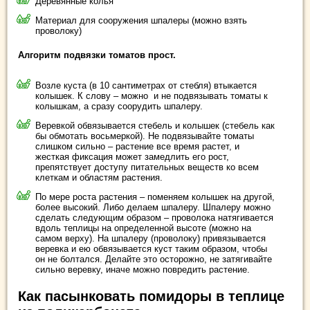
Деревянные колья
Материал для сооружения шпалеры (можно взять
проволоку)
Алгоритм подвязки томатов прост.
Возле куста (в 10 сантиметрах от стебля) втыкается
колышек. К слову – можно и не подвязывать томаты к
колышкам, а сразу соорудить шпалеру.
Веревкой обвязывается стебель и колышек (стебель как
бы обмотать восьмеркой). Не подвязывайте томаты
слишком сильно – растение все время растет, и
жесткая фиксация может замедлить его рост,
препятствует доступу питательных веществ ко всем
клеткам и областям растения.
По мере роста растения – поменяем колышек на другой,
более высокий. Либо делаем шпалеру. Шпалеру можно
сделать следующим образом – проволока натягивается
вдоль теплицы на определенной высоте (можно на
самом верху). На шпалеру (проволоку) привязывается
веревка и ею обвязывается куст таким образом, чтобы
он не болтался. Делайте это осторожно, не затягивайте
сильно веревку, иначе можно повредить растение.
Как пасынковать помидоры в теплице