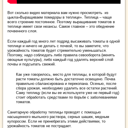
Вот сколько видео материала вам нужно просмотреть из
цыкла»Выращиваем помидоры в теплице». Теплица – чаще
всего строение постоянное. Поэтому выращивание томатов в
теплице имеет свои нюансы. Самое главное – это обеднение
почвенного слоя.
Если каждый год много лет подряд высаживать томаты в одной
теплице и ничего не делать с почвой, то вы заметите, что
урожайность томатов будет стремительно уменьшаться.
Поэтому, надо соблюдать либо правила севооборота (менять
овощные культуры), либо каждый год удалять верхний слой
почвы и подсыпать свежий.
Как уже говорилось, место для теплицы, в которой будут
расти томаты должно быть достаточно освещено. Почва
правильно сбалансирована и перекопана. Осенью, после
сбора урожая, необходимо удалить все остатки растений.
Саму теплицу (если вы ее используете уже не первый год)
стоит обработать средствами по борьбе с заболеваниями
томатов.
Санитарную обработку теплицы проводят с помощью
насыщенного мыльного раствора, серных шашек, медным
купоросом. Если не пренебрегать этими действиями, то
урожайность томатов не пострадает.