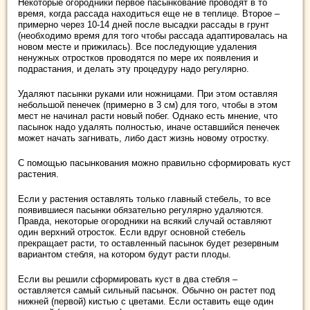
Некоторые огородники первое пасынкование проводят в то
время, когда рассада находиться еще не в теплице. Второе –
примерно через 10-14 дней после высадки рассады в грунт
(необходимо время для того чтобы рассада адаптировалась на
новом месте и прижилась). Все последующие удаления
ненужных отростков проводятся по мере их появления и
подрастания, и делать эту процедуру надо регулярно.
Удаляют пасынки руками или ножницами. При этом оставляя
небольшой пенечек (примерно в 3 см) для того, чтобы в этом
мест не начинал расти новый побег. Однако есть мнение, что
пасынок надо удалять полностью, иначе оставшийся пенечек
может начать загнивать, либо даст жизнь новому отростку.
С помощью пасынкования можно правильно сформировать куст
растения.
Если у растения оставлять только главный стебель, то все
появившиеся пасынки обязательно регулярно удаляются.
Правда, некоторые огородники на всякий случай оставляют
один верхний отросток. Если вдруг основной стебель
прекращает расти, то оставленный пасынок будет резервным
вариантом стебля, на котором будут расти плоды.
Если вы решили сформировать куст в два стебля –
оставляется самый сильный пасынок. Обычно он растет под
нижней (первой) кистью с цветами. Если оставить еще один