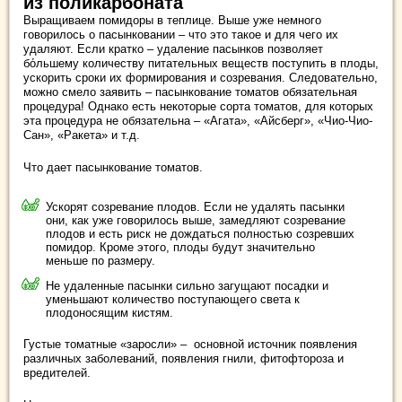
из поликарбоната
Выращиваем помидоры в теплице. Выше уже немного
говорилось о пасынковании – что это такое и для чего их
удаляют. Если кратко – удаление пасынков позволяет
бо́льшему количеству питательных веществ поступить в плоды,
ускорить сроки их формирования и созревания. Следовательно,
можно смело заявить – пасынкование томатов обязательная
процедура! Однако есть некоторые сорта томатов, для которых
эта процедура не обязательна – «Агата», «Айсберг», «Чио-Чио-
Сан», «Ракета» и т.д.
Что дает пасынкование томатов.
Ускорят созревание плодов. Если не удалять пасынки
они, как уже говорилось выше, замедляют созревание
плодов и есть риск не дождаться полностью созревших
помидор. Кроме этого, плоды будут значительно
меньше по размеру.
Не удаленные пасынки сильно загущают посадки и
уменьшают количество поступающего света к
плодоносящим кистям.
Густые томатные «заросли» – основной источник появления
различных заболеваний, появления гнили, фитофтороза и
вредителей.