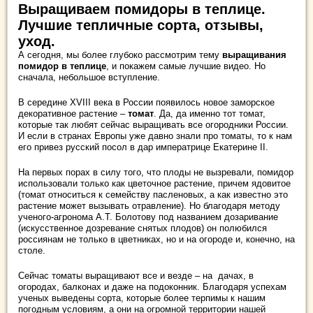
Выращиваем помидоры в теплице.
Лучшие тепличные сорта, отзывы,
уход.
А сегодня, мы более глубоко рассмотрим тему
выращивания
помидор в теплице
, и покажем самые лучшие видео. Но
сначала, небольшое вступление.
В середине XVIII века в России появилось новое заморское
декоративное растение –
томат
. Да, да именно тот томат,
которые так любят сейчас выращивать все огородники России.
И если в странах Европы уже давно знали про томаты, то к нам
его привез русский посол в дар императрице Екатерине II.
На первых порах в силу того, что плоды не вызревали, помидор
использовали только как цветочное растение, причем ядовитое
(томат относиться к семейству пасленовых, а как известно это
растение может вызывать отравление). Но благодаря методу
ученого-агронома А.Т. Болотову под названием дозаривание
(искусственное дозревание снятых плодов) он полюбился
россиянам не только в цветниках, но и на огороде и, конечно, на
столе.
Сейчас томаты выращивают все и везде – на дачах, в
огородах, балконах и даже на подоконник. Благодаря успехам
ученых выведены сорта, которые более терпимы к нашим
погодным условиям, а они на огромной территории нашей