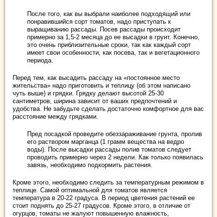
После того, как вы выбрали наиболее подходящий или
понравившийся сорт томатов, надо приступать к
выращиванию рассады. Посев рассады происходит
примерно за 1,5-2 месяца до ее высадки в грунт. Конечно,
это очень приблизительные сроки, так как каждый сорт
имеет свои особенности, как посева, так и вегетационного
периода.
Перед тем, как высадить рассаду на «постоянное место
жительства» надо приготовить и теплицу (об этом написано
чуть выше) и грядки. Грядку делают высотой 25-30
сантиметров, ширина зависит от ваших предпочтений и
удобства. Не забудьте сделать достаточно комфортное для вас
расстояние между грядками.
Пред посадкой проведите обеззараживание грунта, пролив
его раствором марганца (1 грамм вещества на ведро
воды). После высадки рассады полив томатов следует
проводить примерно через 2 недели. Как только появилась
завязь, необходимо подкормить растения.
Кроме этого, необходимо следить за температурным режимом в
теплице. Самой оптимальной для томатов является
температура в 20-22 градуса. В период цветения растений ее
стоит поднять до 25-27 градусов. Кроме этого, в отличие от
огурцов, томаты не жалуют повышенную влажность,