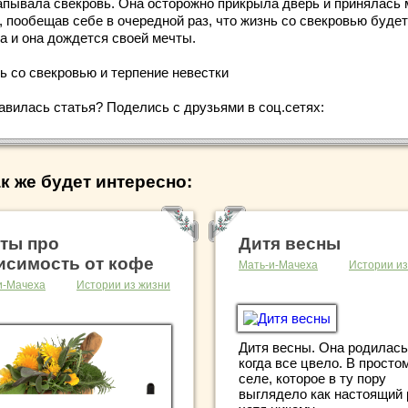
апывала свекровь. Она осторожно прикрыла дверь и принялась
, пообещав себе в очередной раз, что жизнь со свекровью будет
да и она дождется своей мечты.
ь со свекровью и терпение невестки
авилась статья? Поделись с друзьями в соц.сетях:
к же будет интересно:
ты про
Дитя весны
исимость от кофе
Мать-и-Мачеха
Истории из
и-Мачеха
Истории из жизни
Дитя весны. Она родилась
когда все цвело. В просто
селе, которое в ту пору
выглядело как настоящий 