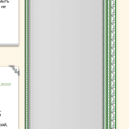
 мыть
 не
 жизни
,
м
рай,