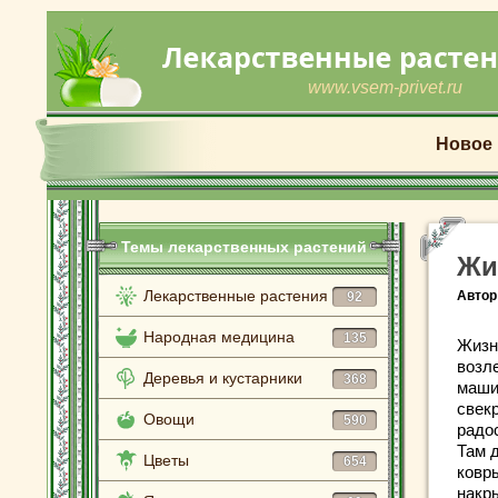
www.vsem-privet.ru
Новое
Темы лекарственных растений
Жи
Лекарственные растения
Автор
92
Народная медицина
135
Жизн
возл
Деревья и кустарники
368
маши
свек
Овощи
590
радо
Там 
Цветы
654
ковр
накр