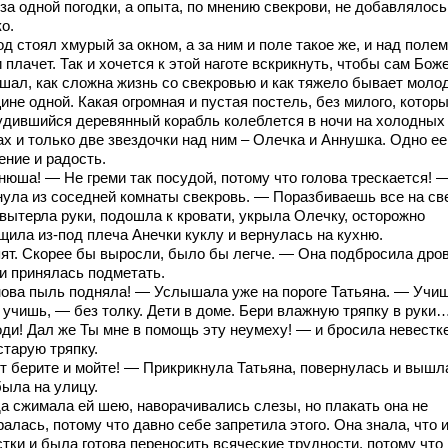
за одной погодки, а опыта, по мнению свекрови, не добавлялось,
о.
д стоял хмурый за окном, а за ним и поле такое же, и над поле
 плачет. Так и хочется к этой наготе вскрикнуть, чтобы сам Бож
шал, как сложна жизнь со свекровью и как тяжело бывает моло
не одной. Какая огромная и пустая постель, без милого, которы
удившийся деревянный корабль колеблется в ночи на холодных
ах и только две звездочки над ним – Олечка и Аннушка. Одно ее
ение и радость.
нюша! — Не греми так посудой, потому что голова трескается! 
нула из соседней комнаты свекровь. — Поразбиваешь все на св
 вытерла руки, подошла к кровати, укрыла Олечку, осторожно
щила из-под плеча Анечки куклу и вернулась на кухню.
ят. Скорее бы выросли, было бы легче. — Она подбросила дров
 и принялась подметать.
ова пыль подняла! — Услышала уже на пороге Татьяна. — Учи
 учишь, — без толку. Дети в доме. Бери влажную тряпку в руки
оди! Дал же Ты мне в помощь эту неумеху! — и бросила невестк
старую тряпку.
т берите и мойте! — Прикрикнула Татьяна, повернулась и вышл
была на улицу.
а сжимала ей шею, наворачивались слезы, но плакать она не
алась, потому что давно себе запретила этого. Она знала, что 
тки и была готова переносить всяческие трудности, потому что