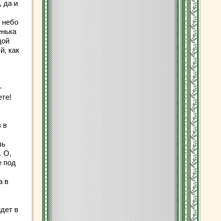
 да и
м небо
енька
дой
й, как
—
ете!
 в
шь
… О,
е под
а в
идет в