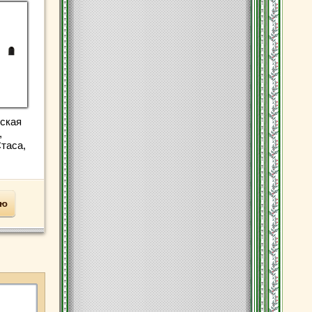
нская
,
таса,
ью