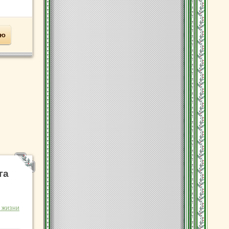
ью
га
 жизни