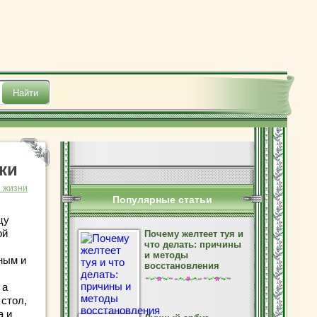
ки
з жизни
Популярные статьи
цу
ой
Почему желтеет туя и
что делать: причины
и методы
ным и
восстановления
 а
стол,
а и