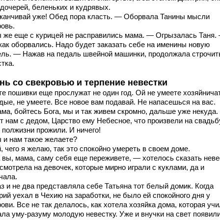
 дочерей, беленьких и кудрявых.
канчивай уже! Обед пора класть. — Оборвала Танины мысли
ровь.
 же еще с курицей не расправились мама. — Огрызалась Таня.
 как оборвались. Надо будет заказать себе на именины новую
ель. — Нажав на педаль швейной машинки, продолжала строчит
тка.
нь со свекровью и терпение невестки
те пошивки еще прослужат не один год. Ой не умеете хозяйнича
дые, не умеете. Все новое вам подавай. Не напасешься на вас.
ма, бойтесь Бога, мы и так живем скромно, дальше уже некуда.
т нам с дедом, Царство ему Небесное, что произвели на свадьбу
 полжизни прожили. И ничего!
 и нам такое желаете?
 чего я желаю, так это спокойно умереть в своем доме.
 вы, мама, саму себя еще переживете, — хотелось сказать неве
смотрела на девочек, которые мирно играли с куклами, да и
чала.
з и не два представляла себе Татьяна тот белый домик. Когда
ий уехал в Чехию на заработки, не было ей спокойного дня у
ови. Все не так делалось, как хотела хозяйка дома, которая учи
ала уму-разуму молодую невестку. Уже и внучки на свет появили