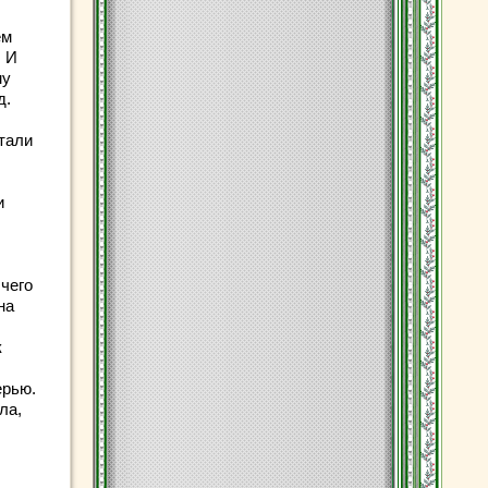
ем
. И
му
д.
тали
и
чего
на
к
ерью.
ла,