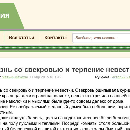
Все статьи
Контакты
знь со свекровью и терпение невест
:
Мать-и-Мачеха
/ 08 Апр 2015 в 01:49
Рубрика:
Истории и
ь со свекровью и терпение невестки. Свекровь ощипывала кури
е крыльца, дети играли на полянке, невестка строчила на швейн
не наволочки и мыслями была где-то совсем далеко от дома
рови. Ее воображаемый желанный домик был небольшим, опрят
стным.
даже окна улыбались, цветы на подоконниках все были белыми,
ы на полу пухлыми и теплыми. Посреди комнаты стоял большой 
ытый белоснежной вышитой скатертью, а за столом Дмитрий, он