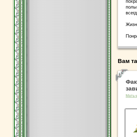
похр
полы
всег
Жизн
Понр
Вам та
Фак
зав
Мать-