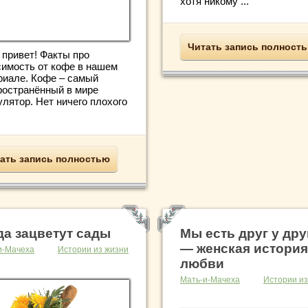
хотя никому ...
Читать запись полност
 привет! Факты про
симость от кофе в нашем
риале. Кофе – самый
ространённый в мире
лятор. Нет ничего плохого
ать запись полностью
да зацветут сады
Мы есть друг у дру
— женская история
и-Мачеха
Истории из жизни
любви
Мать-и-Мачеха
Истории из