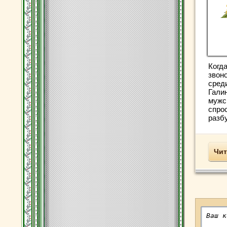
Когда
звон
сред
Гали
мужс
спрос
разбу
Чит