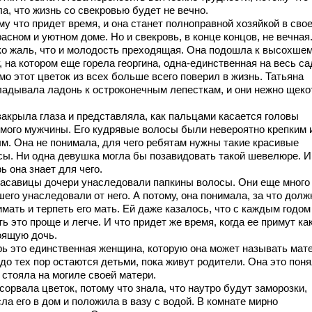
а, что жизнь со свекровью будет не вечно.
му что придет время, и она станет полноправной хозяйкой в сво
асном и уютном доме. Но и свекровь, в конце концов, не вечная
ко жаль, что и молодость преходящая. Она подошла к высохше
, на котором еще горела георгина, одна-единственная на весь са
о этот цветок из всех больше всего поверил в жизнь. Татьяна
ладывала ладонь к остроконечным лепесткам, и они нежно щеко
закрыла глаза и представляла, как пальцами касается головы
мого мужчины. Его кудрявые волосы были невероятно крепким 
ым. Она не понимала, для чего ребятам нужны такие красивые
сы. Ни одна девушка могла бы позавидовать такой шевелюре. И
ь она знает для чего.
расавицы дочери унаследовали папкины волосы. Они еще много 
его унаследовали от него. А потому, она понимала, за что долж
мать и терпеть его мать. Ей даже казалось, что с каждым годом
ь это проще и легче. И что придет же время, когда ее примут ка
оящую дочь.
рь это единственная женщина, которую она может называть мат
до тех пор остаются детьми, пока живут родители. Она это поня
 стояла на могиле своей матери.
сорвала цветок, потому что знала, что наутро будут заморозки,
ла его в дом и положила в вазу с водой. В комнате мирно