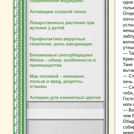
современной медицины
одна 
тольк
Активация слезной точки
Огоро
почти
Лекарственные растения при
услы
аутизме у детей
женщи
забл
Профилактика вирусных
волн
гепатитов: роль вакцинации
утеш
— Та
Бензиновые снегоуборщики
Крик
Weima – обзор, особенности и
Таня
преимущества
выта
— Сп
Мак полевой – описание,
польза и вред, рецепты,
печь
отзывы
— Сн
тебя,
Аспирин для комнатных цветов
Госп
ноги 
— Во
чем 
Обид
собир
невес