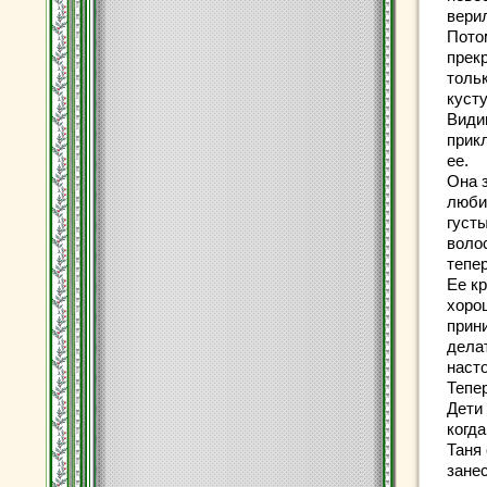
верил
Пото
прекр
толь
кусту
Видим
прик
ее.
Она 
люби
густ
воло
тепер
Ее к
хорош
прини
делат
наст
Тепе
Дети 
когда
Таня 
занес