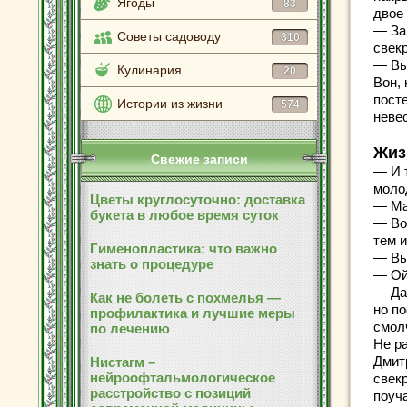
Ягоды
83
двое
— За
Советы садоводу
310
свек
— Вы
Кулинария
20
Вон,
пост
Истории из жизни
574
невес
Жиз
Свежие записи
— И 
моло
Цветы круглосуточно: доставка
— Ма
букета в любое время суток
— Во
тем и
Гименопластика: что важно
— Вы
знать о процедуре
— Ой,
— Да
Как не болеть с похмелья —
но по
профилактика и лучшие меры
смол
по лечению
Не ра
Дмитр
Нистагм –
нейроофтальмологическое
свекр
расстройство с позиций
поуч