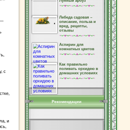
Лунный арбуз
Лебеда садовая –
 —
описание, польза и
вред, рецепты,
отзывы
ь
Аспирин для
комнатных цветов
ть,
Как правильно
поливать орхидею в
, с
домашних условиях
стке,
Рекомендации
ла, и
сь,