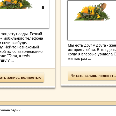
 зацветут сады. Резкий
ок мобильного телефона
и ночи разбудил
Мы есть друг у друга - же
ну. Чей-то незнакомый
история любви. В тот день
кой голос взволнованно
когда я впервые увидела С
ил: "Галя, я тебя
мы как раз ...
дил? ...
Читать запись полност
ать запись полностью