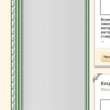
Всем
зави
мате
расп
стиму
...
Чит
Ког
Мать-