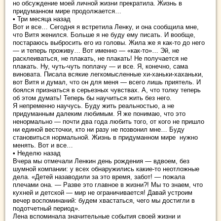
но обсуждение моей личной жизни прекратила. Жизнь в
придуманном мире продолжается…
• Три месяца назад
Вот и все… Сегодня я встретила Ленку, и она сообщила мне,
что Витя женился. Больше я не буду ему писать. И вообще,
постараюсь выбросить его из головы. Жила же я как-то до него
— и теперь проживу… Вот именно — «как-то»… Эй, не
расклеиваться, не плакать, не плакать! Не получается не
плакать. Ну, чуть-чуть поплачу — и все. Я, конечно, сама
виновата. Писала всякие легкомысленные хи-ханьки-хаханьки,
вот Витя и думал, что он для меня — всего лишь приятель. И
боялся признаться в серьезных чувствах. А, что толку теперь
об этом думать! Теперь бы научиться жить без него.
Я непременно научусь. Буду жить реальностью, а не
придуманным далеким любимым. Я же понимаю, что это
ненормально — почти два года любить того, от кого не пришло
ни единой весточки, кто ни разу не позвонил мне… Буду
становиться нормальной. Жизнь в придуманном мире нужно
менять. Вот и все…
• Неделю назад
Вчера мы отмечали Ленкин день рождения — вдвоем, без
шумной компании: у всех обнаружились какие-то неотложные
дела. «Детей назаводили за это время, забот! — пожала
плечами она. — Разве это главное в жизни?! Мы то знаем, что
кухней и детской — мир не ограничивается! Давай устроим
вечер воспоминаний: будем хвастаться, чего мы достигли в
подотчетный период».
Лена вспоминала значительные события своей жизни и