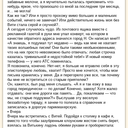
забавные мелочи, а я мучительно пыталась припомнить что-
нибудь яркое, что произошло со мной за последние три месяца,
и… не могла!
Как же так? Или я просто прохожу мимо больших и маленьких
событий, ничего не замечая? Или действительно жизнь моя без
Вити стала серой и скучной?..
А сегодня случилось чудо. Из почтового ящика вместе с
рекламной газетой в руки мне упал конверт, на котором в
качестве обратного адреса значился город Н. Он написал мне!!!
«А знаешь, я подумал тут недавно — ведь как мне не хватает
твоих волшебных писем! Они были такими необыкновенными,
что на них просто невозможно было отвечать: любая строчка
казалась тривиальной и недостойной тебя!» И новый номер
телефона — у него АТС поменялась.
Я позвонила, конечно. Нет-нет, я больше не втравлю себя в эту
эпистолярную любовь, хватит! Просто мне хочется, чтобы мои
письма хранились у меня. Да и перегорело уже все, так почему
бы мне не встретиться со старым приятелем?
Он, кажется, был рад меня слышать. «А я и так езжу в ваш
город периодически — по делам! Конечно, завезу! Хотя жалко
отдавать: они мне дороги как память… Да, покалякаем — что
мы, не старые подружки?!» Выслушав эту веселую
беззаботную тираду, я зачем-то полезла в справочник и
записалась в дорогую парикмахерскую.
• Вчера
Вчера мы встретились с Витей. Подойдя к столику в кафе я,
вместо того чтобы зазубренным клоунским жестом снять берет,
взялась за Витькину ладонь обеими руками и пробормотала: