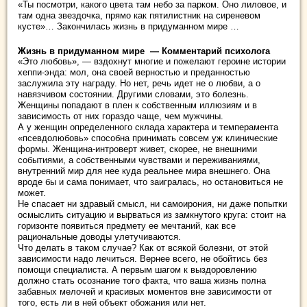
«Ты посмотри, какого цвета там небо за парком. Оно лиловое, и
там одна звездочка, прямо как пятилистник на сиреневом
кусте»… Закончилась жизнь в придуманном мире …
Жизнь в придуманном мире — Комментарий психолога
«Это любовь», — вздохнут многие и пожелают героине истории
хеппи-энда: мол, она своей верностью и преданностью
заслужила эту награду. Но нет, речь идет не о любви, а о
навязчивом состоянии. Другими словами, это болезнь.
Женщины попадают в плен к собственным иллюзиям и в
зависимость от них гораздо чаще, чем мужчины.
А у женщин определенного склада характера и темперамента
«псевдолюбовь» способна принимать совсем уж клинические
формы. Женщина-интроверт живет, скорее, не внешними
событиями, а собственными чувствами и переживаниями,
внутренний мир для нее куда реальнее мира внешнего. Она
вроде бы и сама понимает, что заигралась, но остановиться не
может.
Не спасает ни здравый смысл, ни самоирония, ни даже попытки
осмыслить ситуацию и вырваться из замкнутого круга: стоит на
горизонте появиться предмету ее мечтаний, как все
рациональные доводы улетучиваются.
Что делать в таком случае? Как от всякой болезни, от этой
зависимости надо лечиться. Вернее всего, не обойтись без
помощи специалиста. А первым шагом к выздоровлению
должно стать осознание того факта, что ваша жизнь полна
забавных мелочей и красивых моментов вне зависимости от
того, есть ли в ней объект обожания или нет.