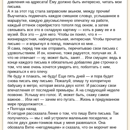
давления на адресата! Ему должно быть интересно, читать мои
письма.
А я за этот год стала заправским акыном, между прочим!
Выучилась подмечать каждое смешное словцо, услышанное в
маршрутке, каждую двусмысленную опечатку на работе,
каждый оттенок серебристого тополя под окном, а затем
связывать все это в складную картину — хоть в раму ее и в
музей. Все это — для него. Чтобы он понял, что я —
жизнерадостная, наблюдательная, интересная. Чтобы прочитал
письмо — и впрыгнул в поезд, помчался ко мне…
Я сама, перед тем как отправить, перечитываю свои письма с
удовольствием. И он, конечно, тоже радуется, получая их. А
что не отвечает — ну, может быть, занят… Или смущен: ведь в
конце каждого письма я обязательно добавляю две строчки о
том, что мне очень хочется увидеть его, поболтать с ним,
прижаться к его плечу.
Не буду я плакать, не буду! Еще пять дней — и пора будет
снова писать ему письмо. Пожалуй, опишу ту колоритную
бабушку в метро, которая везла двух котят. И расскажу свои
впечатления от последней премьеры. А на следующей неделе
позвоню. Услышу его голос. И, может быть, скажу самое
важное… Или нет — зачем его пугать… Жизнь в придуманном
мире продолжается…
• Полгода назад
Я сегодня рассказала Ленке о том, что пишу Вите письма. Так
получилось — мы с ней устроили маленькие посиделки, и
после двух джин-тоников язык у меня развязался. Она
обозвала Витю «негодяищем» и сказала, что он морочит мне