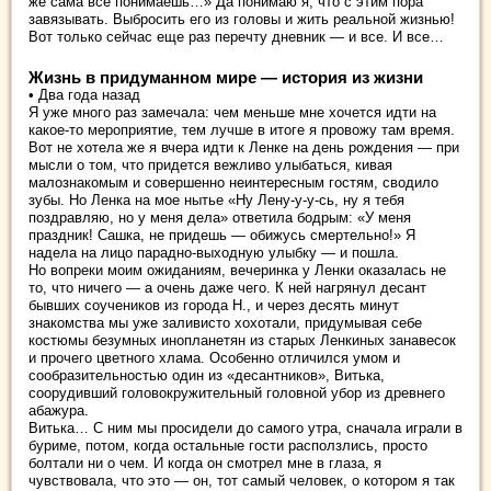
же сама все понимаешь…» Да понимаю я, что с этим пора
завязывать. Выбросить его из головы и жить реальной жизнью!
Вот только сейчас еще раз перечту дневник — и все. И все…
Жизнь в придуманном мире — история из жизни
• Два года назад
Я уже много раз замечала: чем меньше мне хочется идти на
какое-то мероприятие, тем лучше в итоге я провожу там время.
Вот не хотела же я вчера идти к Ленке на день рождения — при
мысли о том, что придется вежливо улыбаться, кивая
малознакомым и совершенно неинтересным гостям, сводило
зубы. Но Ленка на мое нытье «Ну Лену-у-у-сь, ну я тебя
поздравляю, но у меня дела» ответила бодрым: «У меня
праздник! Сашка, не придешь — обижусь смертельно!» Я
надела на лицо парадно-выходную улыбку — и пошла.
Но вопреки моим ожиданиям, вечеринка у Ленки оказалась не
то, что ничего — а очень даже чего. К ней нагрянул десант
бывших соучеников из города Н., и через десять минут
знакомства мы уже заливисто хохотали, придумывая себе
костюмы безумных инопланетян из старых Ленкиных занавесок
и прочего цветного хлама. Особенно отличился умом и
сообразительностью один из «десантников», Витька,
соорудивший головокружительный головной убор из древнего
абажура.
Витька… С ним мы просидели до самого утра, сначала играли в
буриме, потом, когда остальные гости расползлись, просто
болтали ни о чем. И когда он смотрел мне в глаза, я
чувствовала, что это — он, тот самый человек, о котором я так