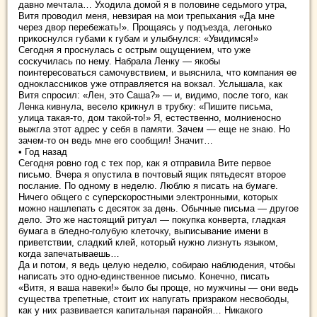
давно мечтала… Уходила домой я в половине седьмого утра,
Витя проводил меня, невзирая на мои трепыхания «Да мне
через двор перебежать!». Прощаясь у подъезда, легонько
прикоснулся губами к губам и улыбнулся: «Увидимся!»
Сегодня я проснулась с острым ощущением, что уже
соскучилась по нему. Набрала Ленку — якобы
поинтересоваться самочувствием, и выяснила, что компания ее
одноклассников уже отправляется на вокзал. Услышала, как
Витя спросил: «Лен, это Саша?» — и, видимо, после того, как
Ленка кивнула, весело крикнул в трубку: «Пишите письма,
улица такая-то, дом такой-то!» Я, естественно, молниеносно
выжгла этот адрес у себя в памяти. Зачем — еще не знаю. Но
зачем-то он ведь мне его сообщил! Значит…
• Год назад
Сегодня ровно год с тех пор, как я отправила Вите первое
письмо. Вчера я опустила в почтовый ящик пятьдесят второе
послание. По одному в неделю. Люблю я писать на бумаге.
Ничего общего с суперскоростными электронными, которых
можно нашлепать с десяток за день. Обычные письма — другое
дело. Это же настоящий ритуал — покупка конверта, гладкая
бумага в бледно-голубую клеточку, выписывание имени в
приветствии, сладкий клей, который нужно лизнуть языком,
когда запечатываешь…
Да и потом, я ведь целую неделю, собираю наблюдения, чтобы
написать это одно-единственное письмо. Конечно, писать
«Витя, я ваша навеки!» было бы проще, но мужчины — они ведь
существа трепетные, стоит их напугать призраком несвободы,
как у них развивается капитальная паранойя… Никакого