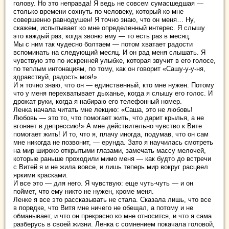
голову. Но это неправда! Я ведь не совсем сумасшедшая —
столько времени сохнуть по человеку, который ко мне
совершенно равнодушен! Я точно знаю, что он меня… Ну,
скажем, испытывает ко мне определенный интерес. Я слышу
это каждый раз, когда звоню ему — то есть раз в месяц.
Мы с ним так чудесно болтаем — потом хватает радости
вспоминать на следующий месяц. И он рад меня слышать. Я
чувствую это по искренней улыбке, которая звучит в его голосе,
по теплым интонациям, по тому, как он говорит «Сашу-у-у-ня,
здравствуй, радость моя!».
И я точно знаю, что он — единственный, кто мне нужен. Потому
что у меня перехватывает дыханье, когда я слышу его голос. И
дрожат руки, когда я набираю его телефонный номер.
Ленка начала читать мне лекцию: «Саша, это не любовь!
Любовь — это то, что помогает жить, что дарит крылья, а не
вгоняет в депрессию!» А мне действительно чувство к Вите
помогает жить! И то, что я, плачу иногда, подумав, что он сам
мне никогда не позвонит, — ерунда. Зато я научилась смотреть
на мир широко открытыми глазами, замечать массу мелочей,
которые раньше проходили мимо меня — как будто до встречи
с Витей я и не жила вовсе, и лишь теперь мир вокруг расцвел
яркими красками.
И все это — для него. Я чувствую: еще чуть-чуть — и он
поймет, что ему никто не нужен, кроме меня.
Ленке я все это рассказывать не стала. Сказала лишь, что все
в порвдке, что Витя мне ничего не обещал, а потому и не
обманывает, и что он прекрасно ко мне относится, и что я сама
разберусь в своей жизни. Ленка с сомнением покачала головой,