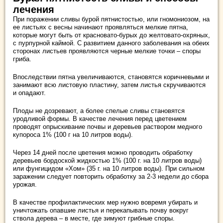
лечения
При поражении сливы бурой пятнистостью, или гномониозом, на
ее листьях с весны начинают проявляться мелкие пятна,
которые могут быть от красновато-бурых до желтовато-охряных,
с пурпурной каймой. С развитием данного заболевания на обеих
сторонах листьев проявляются черные мелкие точки – споры
гриба.
Впоследствии пятна увеличиваются, становятся коричневыми и
занимают всю листовую пластину, затем листья скручиваются
и опадают.
Плоды не дозревают, а более спелые сливы становятся
уродливой формы. В качестве лечения перед цветением
проводят опрыскивание почвы и деревьев раствором медного
купороса 1% (100 г на 10 литров воды).
Через 14 дней после цветения можно проводить обработку
деревьев бордоской жидкостью 1% (100 г. на 10 литров воды)
или фунгицидом «Хом» (35 г. на 10 литров воды). При сильном
заражении следует повторить обработку за 2-3 недели до сбора
урожая.
В качестве профилактических мер нужно вовремя убирать и
уничтожать опавшие листья и перекапывать почву вокруг
ствола дерева – в месте, где зимуют грибные споры.