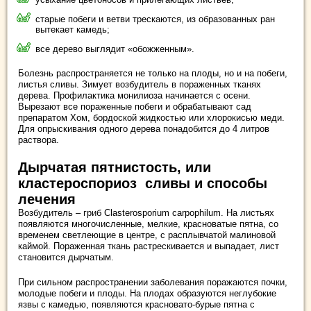
старые побеги и ветви трескаются, из образованных ран
вытекает камедь;
все дерево выглядит «обожженным».
Болезнь распространяется не только на плоды, но и на побеги,
листья сливы. Зимует возбудитель в пораженных тканях
дерева. Профилактика монилиоза начинается с осени.
Вырезают все пораженные побеги и обрабатывают сад
препаратом Хом, бордоской жидкостью или хлорокисью меди.
Для опрыскивания одного дерева понадобится до 4 литров
раствора.
Дырчатая пятнистость, или
кластероспориоз сливы и способы
лечения
Возбудитель – гриб Clasterosporium carpophilum. На листьях
появляются многочисленные, мелкие, красноватые пятна, со
временем светлеющие в центре, с расплывчатой малиновой
каймой. Пораженная ткань растрескивается и выпадает, лист
становится дырчатым.
При сильном распространении заболевания поражаются почки,
молодые побеги и плоды. На плодах образуются неглубокие
язвы с камедью, появляются красновато-бурые пятна с