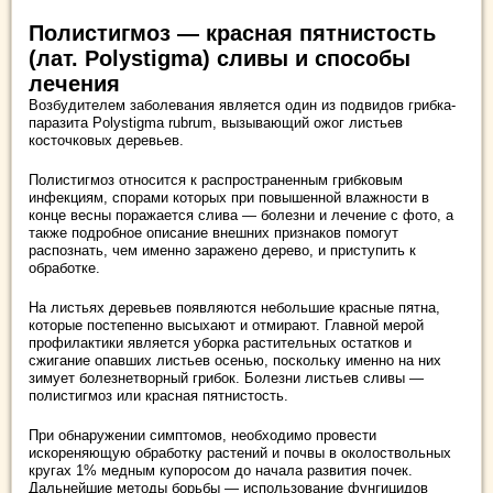
Полистигмоз — красная пятнистость
(лат. Polystigma) сливы и способы
лечения
Возбудителем заболевания является один из подвидов грибка-
паразита Polystigma rubrum, вызывающий ожог листьев
косточковых деревьев.
Полистигмоз относится к распространенным грибковым
инфекциям, спорами которых при повышенной влажности в
конце весны поражается слива — болезни и лечение с фото, а
также подробное описание внешних признаков помогут
распознать, чем именно заражено дерево, и приступить к
обработке.
На листьях деревьев появляются небольшие красные пятна,
которые постепенно высыхают и отмирают. Главной мерой
профилактики является уборка растительных остатков и
сжигание опавших листьев осенью, поскольку именно на них
зимует болезнетворный грибок. Болезни листьев сливы —
полистигмоз или красная пятнистость.
При обнаружении симптомов, необходимо провести
искореняющую обработку растений и почвы в околоствольных
кругах 1% медным купоросом до начала развития почек.
Дальнейшие методы борьбы — использование фунгицидов