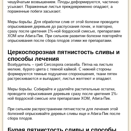
чешуйчатым возвышением. Плоды деформируются, частично
усыхают. Пораженные листья преждевременно опадают, а
пораженные побеги засыхают.
Меры борьбы. Для обработки слив от этой болезни проводите
опрыскивания деревьев до распускания почек, и повторно,
сразу после цветения 1%-ной бордоской смесью, препаратами
ХОМ или Абига-Пик. При сильном развитии болезни повторяйте
опрыскивания после сбора плодов этими же препаратами.
Церкоспорозная пятнистость сливы и
способы лечения
Возбудитель – гриб Cercospora cerasella. Пятна на листьях
мелкие, бурого цвета с темной каймой. С нижней стороны
формируются темные подушечки спороношения, ткани пятен
растрескиваются и выпадают, листья желтеют и опадают.
Меры борьбы. Собирайте и удаляйте растительные остатки,
проводите опрыскивания деревьев сразу после цветения 1%-
ной бордоской смесью или препаратами ХОМ, Абига-Пик.
При сильном распространении пятнистости для лечения этой
болезней опрыскивайте деревья сливы еще и Абига-Пик после
сбора плодов.
Бурая пятнистость сливы и способы