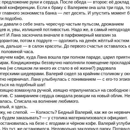
: предложение руки и сердца. После обеда — второе: её доклад
вой конференции. Если к браку с Валерием она шла три года, то
у главного экономиста банка — лет десять. И упустить момент 
ти подобно.
ы давали о себе знать чересчур частым пульсом, дрожанием
цев и, увы, излишней потливостью. Надо же, в самый неподход
нт! И Лана заскочила вначале в парфюмерный магазин за
дорантом, потом к подруге — одолжить на денёк жёлтый костюм
на, дальше — в салон красоты. До первого счастья оставалось 
 половиной часа.
авучем кафе, куда Лана вошла при полном параде, царил прият
мрак. Кондиционеры беззвучно наполняли помещение прохладо
на (не слишком ли много их стало в её жизни?) радовала
итерскими шедеврами. Валерий сидел за крайним столиком у окн
тно нервничал. Лана улыбнулась с пониманием — с его-то эгои
ться на подобный шаг!
изящно взмахнула ручкой, изящно «прилунилась» на свободное
отив. С замиранием сердца ожидала реакции на новый облик. Не
алась. Списала на волнение любимого.
лый, я здесь.
жу, не слепой. — Колкость? Бедный Валерий, как же он нервнич
 будем заказывать? — у столика материализовался официант.
 остановилась на безе с ягодами и чёрном кофе. Валерий углуби
. Но тут, же остановился. Недовольно захлопнул папку. Потянул