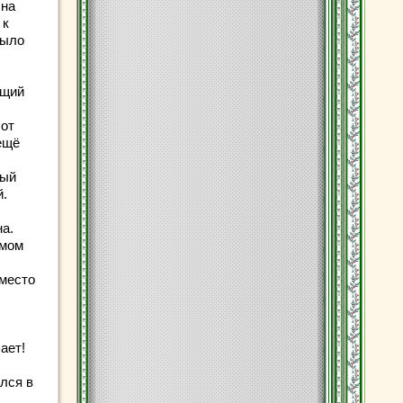
 на
 к
было
ящий
 от
ещё
ный
й.
а.
змом
 место
ает!
лся в