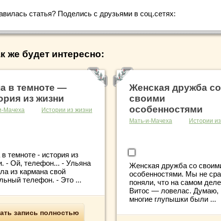
авилась статья? Поделись с друзьями в соц.сетях:
к же будет интересно:
а в темноте —
Женская дружба со
ория из жизни
своими
особенностями
и-Мачеха
Истории из жизни
Мать-и-Мачеха
Истории из
в темноте - история из
. - Ой, телефон... - Ульяна
Женская дружба со своим
ла из кармана свой
особенностями. Мы не сра
ьный телефон. - Это ...
поняли, что на самом деле
Витос — ловелас. Думаю,
многие глупышки были ...
ать запись полностью