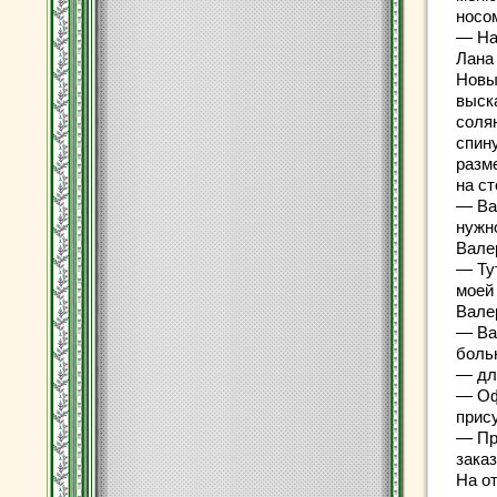
носо
— На
Лана
Новы
выск
соля
спин
разм
на ст
— Ва
нужн
Вале
— Тут
моей
Вале
— Ва
болью
— для
— Оф
прис
— Пр
заказ
На от