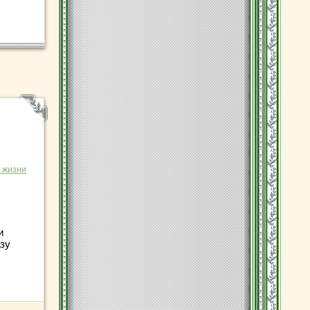
 жизни
и
зу