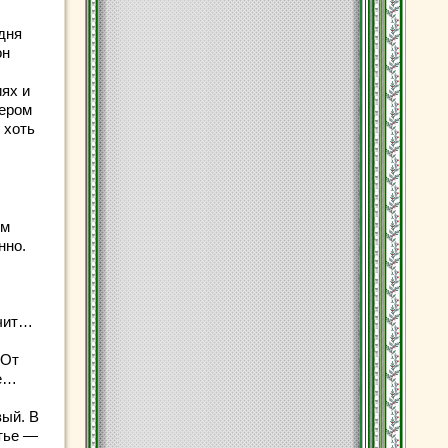
дня
он
ях и
тером
 хоть
им
нно.
ачит…
 От
фе…
вый. В
стье —