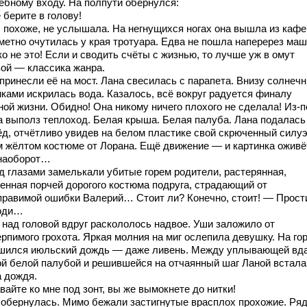
ебному входу. На полпути обернулся:
 берите в голову!
, похоже, не услышала. На негнущихся ногах она вышла из кафе
метно очутилась у края тротуара. Едва не пошла наперерез ма
о не это! Если и сводить счёты с жизнью, то лучше уж в омут
вой — классика жанра.
 принесли её на мост. Лана свесилась с парапета. Внизу солнеч
иками искрилась вода. Казалось, всё вокруг радуется финалу
ной жизни. Обидно! Она никому ничего плохого не сделала! Из-
а выполз теплоход. Белая крыша. Белая палуба. Лана подалась
ёд, отчётливо увидев на белом пластике свой скрюченный силуэ
м жёлтом костюме от Лорана. Ещё движение — и картинка оживё
наоборот…
д глазами замелькали убитые горем родители, растерянная,
ченная порчей дорогого костюма подруга, страдающий от
правимой ошибки Валерий… Стоит ли? Конечно, стоит! — Прост
оди…
 над головой вдруг раскололось надвое. Уши заложило от
рпимого грохота. Яркая молния на миг ослепила девушку. На го
шился июльский дождь — даже ливень. Между уплывающей вд
ой белой палубой и решившейся на отчаянный шаг Ланой встала
а дождя.
айте ко мне под зонт, вы же вымокнете до нитки!
 обернулась. Мимо бежали застигнутые врасплох прохожие. Ря