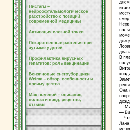
днём
Нистагм –
итого
нейроофтальмологическое
мест
расстройство с позиций
смер
современной медицины
Нерв
паль
Активация слезной точки
моме
дезо
Лекарственные растения при
Лора
аутизме у детей
два с
В пл
Профилактика вирусных
полу
гепатитов: роль вакцинации
Витри
конд
Бензиновые снегоуборщики
Weima – обзор, особенности и
Заме
преимущества
реши
Она 
Мак полевой – описание,
напр
польза и вред, рецепты,
дожд
отзывы
— Ми
— Ви
—Что
Лана
меню