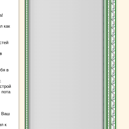
а!
л как
стей
в
ебя в
.
строй
 пота
— Ваш
ил к