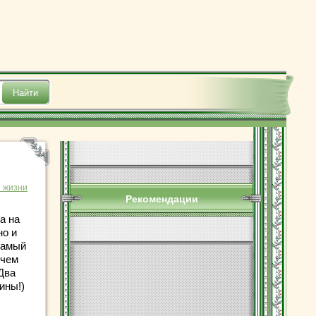
з жизни
Рекомендации
а на
но и
самый
учем
 Два
ины!)