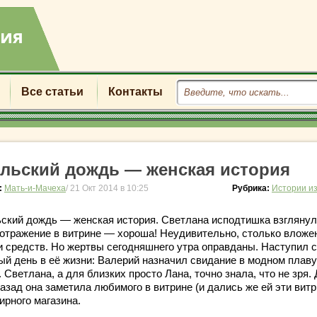
Все статьи
Контакты
льский дождь — женская история
:
Мать-и-Мачеха
/ 21 Окт 2014 в 10:25
Рубрика:
Истории и
ский дождь — женская история. Светлана исподтишка взглянул
 отражение в витрине — хороша! Неудивительно, столько вложе
 и средств. Но жертвы сегодняшнего утра оправданы. Наступил 
ый день в её жизни: Валерий назначил свидание в модном плав
 Светлана, а для близких просто Лана, точно знала, что не зря.
азад она заметила любимого в витрине (и дались же ей эти витр
ирного магазина.