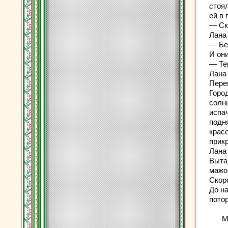
стоя
ей в 
— Ск
Лана
— Бе
И он
— Те
Лана
Пере
Горо
солн
испа
подня
крас
прик
Лана
Выта
мажо
Скор
До н
потор
М