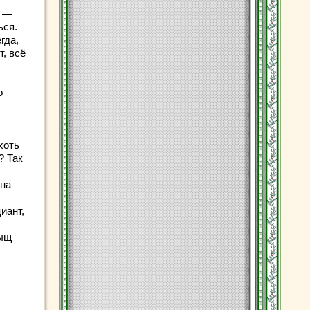
, —
ься.
гда,
, всё
о
хоть
? Так
 на
иант,
лыщ