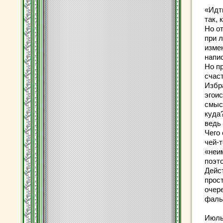
«Идти
так, 
Но о
при 
измен
напи
Но п
счас
Избра
эгои
смыс
куда?
ведь
Чего 
чей-т
«неи
поэто
Дейс
прос
очер
фаль
Июль