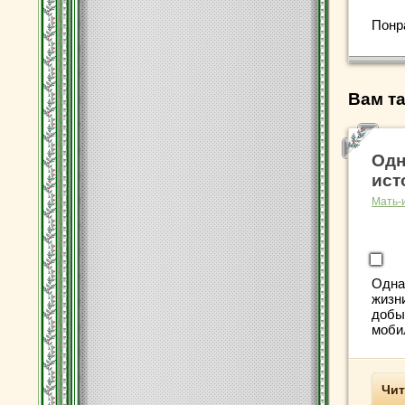
Понр
Вам та
Одн
ист
Мать-
Одна 
жизни
добы
мобил
Чит