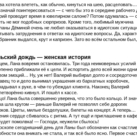
ва хотела влететь, как обычно, кинуться на шею, расцеловать…
взначай поинтересоваться — с чего бы это в середине рабочего 
рий проводит время в ювелирном салоне? Потом одумалась — 
еть не мог подобных сюрпризов. Кроме того, любимый мужчина
ланы Дёминой очень не любил оказываться в идиотских ситуаци
тывать затруднения в ответах на идиотские вопросы. Да, харак
бранник выдался, крут и капризен. Зато во всём остальном был,
ьский дождь — женская история
щем, Лана вовремя остановилась. Три года неимоверных усилий
епенно приближали её к цели. И испортить дело всей жизни одн
вом эмоций… Ну, уж нет! Валерий выбирал долго и сосредоточе
авец то и дело вынимал украшения из бархатных коробочек,
ладывал к руке, в чём-то убеждал клиента. Наконец Валерий
летворённо кивнул. И пошёл к кассе.
цо! Лана была совершенно уверена, что это было кольцо. И зн
ва шла кругом — раньше Валерий не позволял себе дорогих
рков. Цветы, милые безделушки, билеты на концерт. А теперь…
ения сердце сбивалось с ритма. А тут ещё и приглашение в ка
будет помолвка! — Господи, неужели сбылось!
роскопе сегодняшний день для Ланы был обозначен как счастли
бности она вникать не стала, и так всё было ясно. Первое сча