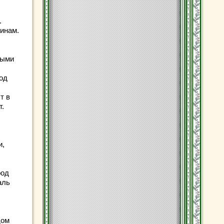
.
шинам.
ными
под
т в
т.
и,
род
аль
дом