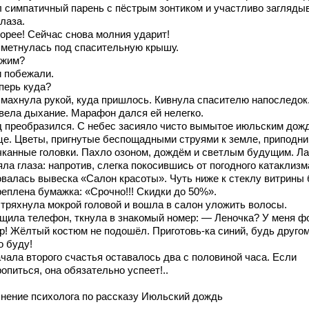
л симпатичный парень с пёстрым зонтиком и участливо загляды
глаза.
орее! Сейчас снова молния ударит!
 метнулась под спасительную крышу.
жим?
и побежали.
перь куда?
 махнула рукой, куда пришлось. Кивнула спасителю напоследок
вела дыхание. Марафон дался ей нелегко.
д преобразился. С небес засияло чисто вымытое июльским дож
це. Цветы, пригнутые беспощадными струями к земле, приподн
чканные головки. Пахло озоном, дождём и светлым будущим. Л
ла глаза: напротив, слегка покосившись от погодного катаклизм
овалась вывеска «Салон красоты». Чуть ниже к стеклу витрины
реплена бумажка: «Срочно!!! Скидки до 50%».
 тряхнула мокрой головой и вошла в салон уложить волосы.
щила телефон, ткнула в знакомый номер: — Леночка? У меня ф
р! Жёлтый костюм не подошёл. Приготовь-ка синий, будь другом
о буду!
ачала второго счастья оставалось два с половиной часа. Если
опиться, она обязательно успеет!..
нение психолога по рассказу Июльский дождь