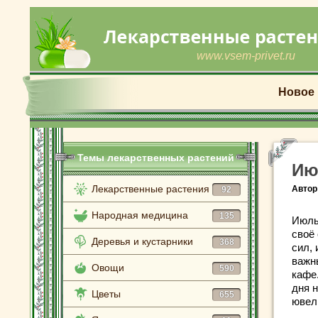
www.vsem-privet.ru
Новое
Темы лекарственных растений
Ию
Лекарственные растения
Автор
92
Народная медицина
135
Июль
своё
Деревья и кустарники
368
сил,
важн
Овощи
590
кафе.
дня н
Цветы
655
ювел