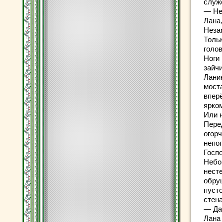
служ
— Не
Лана
Неза
Тольк
голо
Ноги
зайч
Лани
мост
впер
ярко
Или 
Пере
огор
непо
Госп
Небо
несте
обру
пуст
стен
— Дав
Лана