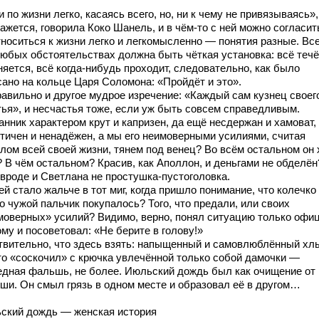
 по жизни легко, касаясь всего, но, ни к чему не привязываясь»
кажется, говорила Коко Шанель, и в чём-то с ней можно согласит
тноситься к жизни легко и легкомысленно — понятия разные. Все
любых обстоятельствах должна быть чёткая установка: всё течёт
яется, всё когда-нибудь проходит, следовательно, как было
сано на кольце Царя Соломона: «Пройдёт и это».
равильно и другое мудрое изречение: «Каждый сам кузнец своег
тья», и несчастья тоже, если уж быть совсем справедливым.
нник характером крут и капризен, да ещё несдержан и хамоват,
стичен и ненадёжен, а мы его неимоверными усилиями, считая
лом всей своей жизни, тянем под венец? Во всём остальном он 
 В чём остальном? Красив, как Аполлон, и деньгами не обделён
 вроде и Светлана не простушка-пустоголовка.
ей стало жальче в тот миг, когда пришло понимание, что колечко
о чужой пальчик покупалось? Того, что предали, или своих
моверных» усилий? Видимо, верно, понял ситуацию только офиц
му и посоветовал: «Не берите в голову!»
твительно, что здесь взять: напыщенный и самовлюблённый х
то «соскочил» с крючка увлечённой только собой дамочки —
едная фальшь, не более. Июльский дождь был как очищение от
ши. Он смыл грязь в одном месте и образовал её в другом…
ский дождь — женская история