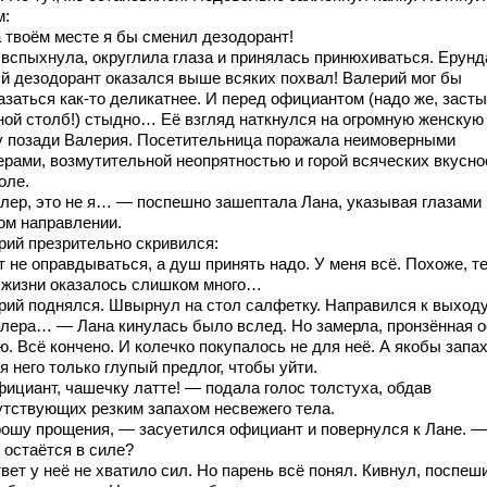
м:
 твоём месте я бы сменил дезодорант!
 вспыхнула, округлила глаза и принялась принюхиваться. Ерунд
й дезодорант оказался выше всяких похвал! Валерий мог бы
азаться как-то деликатнее. И перед официантом (надо же, засты
ной столб!) стыдно… Её взгляд наткнулся на огромную женскую
у позади Валерия. Посетительница поражала неимоверными
ерами, возмутительной неопрятностью и горой всяческих вкусно
оле.
лер, это не я… — поспешно зашептала Лана, указывая глазами 
ом направлении.
рий презрительно скривился:
 не оправдываться, а душ принять надо. У меня всё. Похоже, т
 жизни оказалось слишком много…
рий поднялся. Швырнул на стол салфетку. Направился к выходу
лера… — Лана кинулась было вслед. Но замерла, пронзённая о
. Всё кончено. И колечко покупалось не для неё. А якобы запах
 него только глупый предлог, чтобы уйти.
ициант, чашечку латте! — подала голос толстуха, обдав
утствующих резким запахом несвежего тела.
ошу прощения, — засуетился официант и повернулся к Лане. 
 остаётся в силе?
вет у неё не хватило сил. Но парень всё понял. Кивнул, поспеш