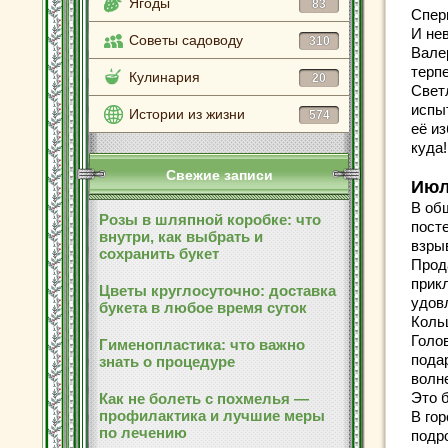
Ягоды
83
Спер
И не
Советы садоводу
310
Вале
терп
Кулинария
20
Свет
испы
Истории из жизни
574
её из
куда!
Свежие записи
Июл
В об
Розы в шляпной коробке: что
пост
внутри, как выбрать и
взры
сохранить букет
Прод
прик
Цветы круглосуточно: доставка
удов
букета в любое время суток
Коль
Голо
Гименопластика: что важно
пода
знать о процедуре
волн
Это 
Как не болеть с похмелья —
профилактика и лучшие меры
В го
по лечению
подро