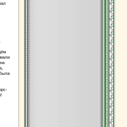
вал
.
дём
имали
ана
а,
 была
орс-
!