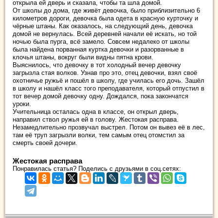
открыла ей дверь и сказала, чтобы та шла домой.
От школы до дома, где живёт девочка, было приблизительно 6
километров дороги, девочка была одета в красную курточку и
чёрные штаны. Как оказалось, на следующий день, девочка
домой не вернулась. Всей деревней начали её искать, но той
ночью была пурга, всё замело. Совсем недалеко от школы
была найдена порванная куртка девочки и разорванные в
клочья штаны, вокруг были видны пятна крови.
Выяснилось, что девочку в тот холодный вечер девочку
загрызла стая волков. Узнав про это, отец девочки, взял своё
охотничье ружьё и пошёл в школу, где училась его дочь. Зашёл
в школу и нашёл класс того преподавателя, который отпустил в
тот вечер домой девочку одну. Дождался, пока закончатся
уроки.
Учительница осталась одна в классе, он открыл дверь,
направил ствол ружья ей в голову. Жестокая расправа.
Незамедлительно прозвучал выстрел. Потом он вывез её в лес,
там её труп загрызли волки, тем самым отец отомстил за
смерть своей дочери.
Жестокая расправа
Понравилась статья? Поделись с друзьями в соц.сетях: