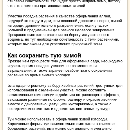
стилевой сочетаемости это будет просто неприемлемо, потому
что это элементы противоположных стилей.
Уместна посадка растения в качестве оформления аллеи,
ведущей ко входу в дом, или основной дорожки от ворот, живой
изгороди, дополнительного разграничения, если участок
большой и предназначен для разного целевого зонирования.
Прекрасно смотрятся растения на берегу искусственного
водоема, но тут необходима сочетаемость с теми растениями,
которые высажены для укрепления прибрежной зоны.
Как сохранить тую зимой
Прежде чем приобрести тую для оформления сада, необходимо
изучить время посадки, условия ее размещения и
выращивания, а также заранее позаботиться о сохранении
растения во время зимних холодов.
Благодаря огромному выбору хвойных растений, доступных для
использования в озеленении участка, можно составить
великолепные композиции и добиться потрясающего эффекта,
высаживая различные по форме, размеру и окраске хвойники
вместе с декоративно цветущими кустарниками, а также с
посадками многолетних и однолетних цветочных культур.
Туи можно использовать в оформлении живой изгороди.
Карликовые формы туи замечательно смотрятся в качестве
бордюрных растений, ими можно оригинально и элегантно