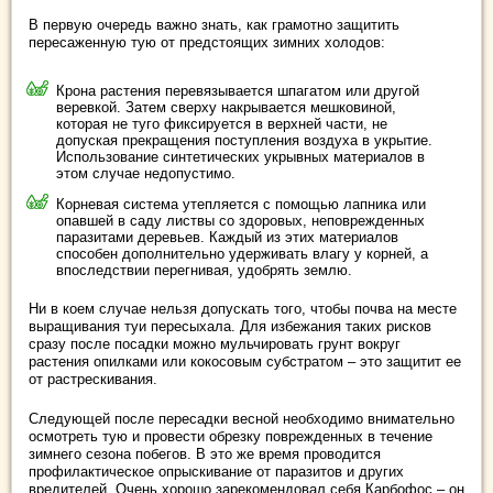
В первую очередь важно знать, как грамотно защитить
пересаженную тую от предстоящих зимних холодов:
Крона растения перевязывается шпагатом или другой
веревкой. Затем сверху накрывается мешковиной,
которая не туго фиксируется в верхней части, не
допуская прекращения поступления воздуха в укрытие.
Использование синтетических укрывных материалов в
этом случае недопустимо.
Корневая система утепляется с помощью лапника или
опавшей в саду листвы со здоровых, неповрежденных
паразитами деревьев. Каждый из этих материалов
способен дополнительно удерживать влагу у корней, а
впоследствии перегнивая, удобрять землю.
Ни в коем случае нельзя допускать того, чтобы почва на месте
выращивания туи пересыхала. Для избежания таких рисков
сразу после посадки можно мульчировать грунт вокруг
растения опилками или кокосовым субстратом – это защитит ее
от растрескивания.
Следующей после пересадки весной необходимо внимательно
осмотреть тую и провести обрезку поврежденных в течение
зимнего сезона побегов. В это же время проводится
профилактическое опрыскивание от паразитов и других
вредителей. Очень хорошо зарекомендовал себя Карбофос – он