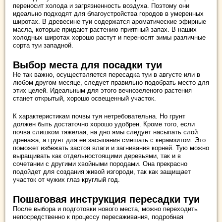
переносит холода и загрязненность воздуха. Поэтому они
идеально подходят для благоустройства городов в умеренных
широтах. В древесине туи содержатся ароматические эфирные
масла, которые придают растению приятный запах. В наших
холодных широтах хорошо растут и переносят зимы различные
сорта туи западной.
Выбор места для посадки туи
Не так важно, осуществляется пересадка туи в августе или в
любом другом месяце, следует правильно подобрать место для
этих целей. Идеальным для этого вечнозеленого растения
станет открытый, хорошо освещенный участок.
К характеристикам почвы туя нетребовательна. Но грунт
должен быть достаточно хорошо удобрен. Кроме того, если
почва слишком тяжелая, на дно ямы следует насыпать слой
дренажа, а грунт для ее засыпания смешать с керамзитом. Это
поможет избежать застоя влаги и загнивания корней. Тую можно
выращивать как отдельностоящими деревьями, так и в
сочетании с другими хвойными породами. Она прекрасно
подойдет для создания живой изгороди, так как защищает
участок от чужих глаз круглый год.
Пошаговая инструкция пересадки туи
После выбора и подготовки нового места, можно переходить
непосредственно к процессу пересаживания, подробная