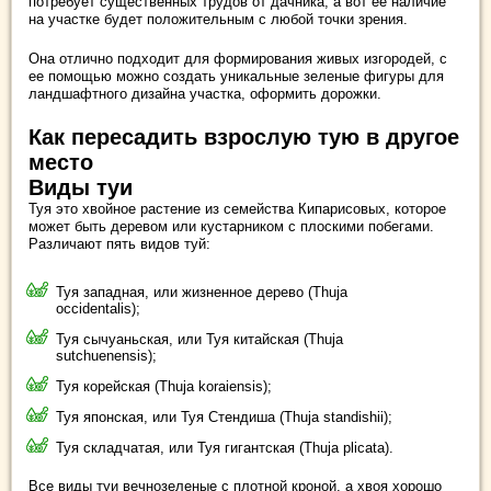
потребует существенных трудов от дачника, а вот ее наличие
на участке будет положительным с любой точки зрения.
Она отлично подходит для формирования живых изгородей, с
ее помощью можно создать уникальные зеленые фигуры для
ландшафтного дизайна участка, оформить дорожки.
Как пересадить взрослую тую в другое
место
Виды туи
Туя это хвойное растение из семейства Кипарисовых, которое
может быть деревом или кустарником с плоскими побегами.
Различают пять видов туй:
Туя западная, или жизненное дерево (Thuja
occidentalis);
Туя сычуаньская, или Туя китайская (Thuja
sutchuenensis);
Туя корейская (Thuja koraiensis);
Туя японская, или Туя Стендиша (Thuja standishii);
Туя складчатая, или Туя гигантская (Thuja plicata).
Все виды туи вечнозеленые с плотной кроной, а хвоя хорошо