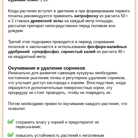
Когда растения вступят в цветение и при формировании первого
початка рекомендуется применять
нитрофоску
из расчета 50 г
и 2 стакана
древесной золы
на каждый метр площади,
рассыпая препарат непосредственно перед поливом или
дождем.
Третий этап подкормки проводится в период созревания
початков и заключается в использовании
фосфоро-калийных
удобрений
:
суперфосфат, сернистый калий
из расчета 40 г
на квадратный метр.
Окучивание и удаление сорняков
Изначально для развития саженцев кукурузы необходимо
постоянное рыхление почвы и регулярное удаление сорняков,
что улучшит доступ кислорода к корням. Впоследствии, когда
образуются дополнительные поверхностные корни, эту
процедуру не стоит проводить, чтобы не повредить их.
Потом необходимо провести окучивание каждого растения, что
позволит:
сохранить влагу у корней и предотвратит их
пересыхание;
повысить устойчивость растений к негативным