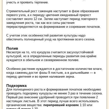
учесть и проявить терпение.
Стремительный рост саженцев наступает в фазе образования
первого узла, а к периоду цветения ежедневный прирост
составляет около 12 см. Затем наступает период повторного
замедления роста, так как все силы растения
перераспределяются на формирование и созревание початков.
С учетом этих особенностей развития культуры надо
обеспечить полноценный уход на протяжении всего сезона.
Полив
Несмотря на то, что кукуруза считается засухоустойчивой
культурой, но в определенные периоды развития она крайне
нуждается в обильном и своевременном поливе.
Особенно растение нуждается в достаточном количестве влаги,
когда саженец достиг фазы 9 листьев, а в дальнейшем — в
период цветения и во время наливания зерна.
Подкормка
Для полноценного роста и формирования початков необходимо
проводить подкормку кукурузы не менее 3 раз в течение сезона.
Первый раз внесение удобрений проводится при появлении 2
настоящих листьев. В этот период лучше всего использовать
органические вещества:
перепревший коровяк
1:10 или
куриный помет
1:20.