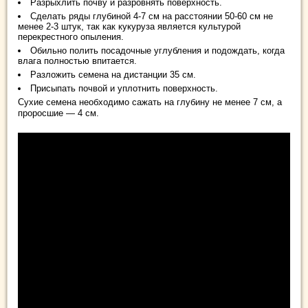
Разрыхлить почву и разровнять поверхность.
Сделать ряды глубиной 4-7 см на расстоянии 50-60 см не
менее 2-3 штук, так как кукуруза является культурой
перекрестного опыления.
Обильно полить посадочные углубления и подождать, когда
влага полностью впитается.
Разложить семена на дистанции 35 см.
Присыпать почвой и уплотнить поверхность.
Сухие семена необходимо сажать на глубину не менее 7 см, а
проросшие — 4 см.