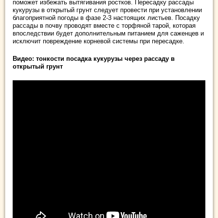
поможет избежать вытягивания ростков. Пересадку рассады
кукурузы в открытый грунт следует провести при установлении
благоприятной погоды в фазе 2-3 настоящих листьев. Посадку
рассады в почву проводят вместе с торфяной тарой, которая
впоследствии будет дополнительным питанием для саженцев и
исключит повреждение корневой системы при пересадке.
Видео: тонкости посадка кукурузы через рассаду в
открытый грунт