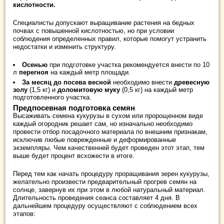
кислотности.
Специалисты допускают выращивание растения на бедных
почвах с повышенной кислотностью, но при условии
соблюдения определенных правил, которые помогут устранить
недостатки и изменить структуру.
Осенью
при подготовке участка рекомендуется внести по 10
л
перегноя
на каждый метр площади.
За месяц до посева весной
необходимо внести
древесную
золу
(1,5 кг) и
доломитовую муку
(0,5 кг) на каждый метр
подготовленного участка.
Предпосевная подготовка семян
Высаживать семена кукурузы в сухом или пророщенном виде
каждый огородник решает сам, но изначально необходимо
провести отбор посадочного материала по внешним признакам,
исключив любые поврежденные и деформированные
экземпляры. Чем качественней будет проведен этот этап, тем
выше будет процент всхожести в итоге.
Перед тем как начать процедуру проращивания зерен кукурузы,
желательно произвести предварительный прогрев семян на
солнце, завернув их при этом в любой натуральный материал.
Длительность проведения сеанса составляет 4 дня. В
дальнейшем процедуру осуществляют с соблюдением всех
этапов: