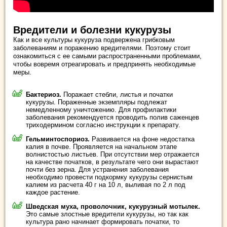
Вредители и болезни кукурузы
Как и все культуры кукуруза подвержена грибковым
заболеваниям и поражению вредителями. Поэтому стоит
ознакомиться с ее самыми распространенными проблемами,
чтобы вовремя отреагировать и предпринять необходимые
меры.
Бактериоз.
Поражает стебли, листья и початки
кукурузы. Пораженные экземпляры подлежат
немедленному уничтожению. Для профилактики
заболевания рекомендуется проводить полив саженцев
триходермином согласно инструкции к препарату.
Гельминтоспориоз.
Развивается на фоне недостатка
калия в почве. Проявляется на начальном этапе
волнистостью листьев. При отсутствии мер отражается
на качестве початков, в результате чего они вырастают
почти без зерна. Для устранения заболевания
необходимо провести подкормку кукурузы сернистым
калием из расчета 40 г на 10 л, выливая по 2 л под
каждое растение.
Шведская муха, проволочник, кукурузный мотылек.
Это самые злостные вредители кукурузы, но так как
культура рано начинает формировать початки, то