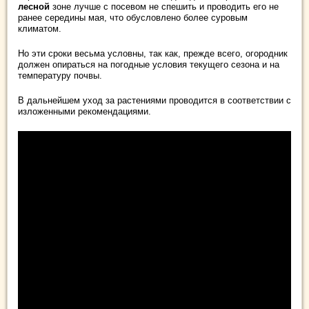
лесной
зоне лучше с посевом не спешить и проводить его не
ранее середины мая, что обусловлено более суровым
климатом.
Но эти сроки весьма условны, так как, прежде всего, огородник
должен опираться на погодные условия текущего сезона и на
температуру почвы.
В дальнейшем уход за растениями проводится в соответствии с
изложенными рекомендациями.