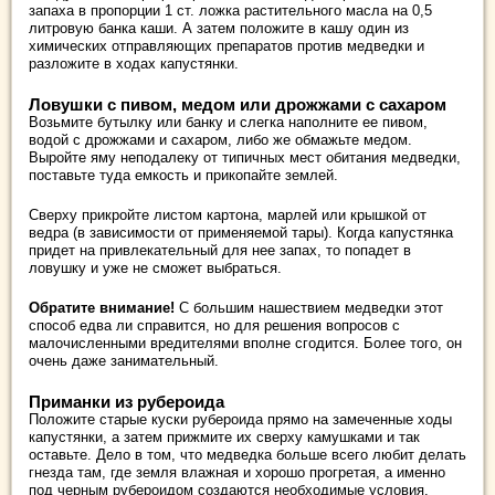
запаха в пропорции 1 ст. ложка растительного масла на 0,5
литровую банка каши. А затем положите в кашу один из
химических отправляющих препаратов против медведки и
разложите в ходах капустянки.
Ловушки с пивом, медом или дрожжами с сахаром
Возьмите бутылку или банку и слегка наполните ее пивом,
водой с дрожжами и сахаром, либо же обмажьте медом.
Выройте яму неподалеку от типичных мест обитания медведки,
поставьте туда емкость и прикопайте землей.
Сверху прикройте листом картона, марлей или крышкой от
ведра (в зависимости от применяемой тары). Когда капустянка
придет на привлекательный для нее запах, то попадет в
ловушку и уже не сможет выбраться.
Обратите внимание!
С большим нашествием медведки этот
способ едва ли справится, но для решения вопросов с
малочисленными вредителями вполне сгодится. Более того, он
очень даже занимательный.
Приманки из рубероида
Положите старые куски рубероида прямо на замеченные ходы
капустянки, а затем прижмите их сверху камушками и так
оставьте. Дело в том, что медведка больше всего любит делать
гнезда там, где земля влажная и хорошо прогретая, а именно
под черным рубероидом создаются необходимые условия.