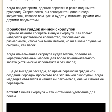
Когда придет время, оденьте перчатки и резко поднимите
рубероид. Скорее всего, вы обнаружите целое гнездо
капустянок, которое вам нужно будет уничтожить руками или
другими предметами.
Обработка грядок яичной скорлупой
Заранее начните собирать яичную скорлупу. Как только
наберется достаточное количество, хорошенько ее
размельчите, чтобы она была мелкой, но ни в коем случае не
сыпучей, как песок.
Когда измельченная скорлупа будет готова, полейте ее
нерафинированным маслом для более привлекательного
запаха (хотя многие используют и без масла).
Еще до высадки рассады, во время перекопки грядки или
создания бороздок просыпьте все это яичной скорлупой. Когда
медведка объявится и начнет ей лакомиться, она не сможет ее
переварить.
Кстати!
Яичная скорлупа – это и отличное удобрение для
почвы.