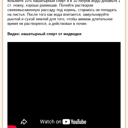
возьмите 10% нашатырный спирт и в 10 литров воды добавьте 1
ст. ложку, хорошо размешав. Полейте раствором
свежевысаженную рассаду под корень, стараюсь не попадать
на листья. После того как вода впитается, замульчируйте
рыхлой и сухой землей для того, чтобы аммиак длительное
время не растворялся, а действовал в почве.
Видео: нашатырный спирт от медведки