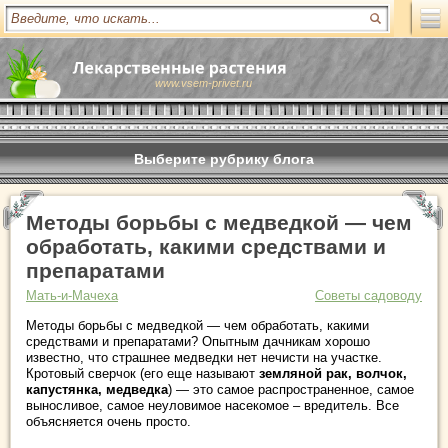
www.vsem-privet.ru
Выберите рубрику блога
Методы борьбы с медведкой — чем
обработать, какими средствами и
препаратами
Мать-и-Мачеха
Советы садоводу
Методы борьбы с медведкой — чем обработать, какими
средствами и препаратами? Опытным дачникам хорошо
известно, что страшнее медведки нет нечисти на участке.
Кротовый сверчок (его еще называют
земляной рак, волчок,
капустянка, медведка
) — это самое распространенное, самое
выносливое, самое неуловимое насекомое – вредитель. Все
объясняется очень просто.