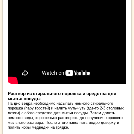
Раствор из стирального порошка и средства для
мытья посуды
На дно ведра необходимо насыпать немного стирального
порошка (пару горстей) и налить чуть-чуть (где-то 2-3 столовых
ложки) любого средства для мытья посуды. Затем долить
немного воды, хорошенько растворить до получения хорошего
мыльного раствора. После этого наполнить ведро доверху и
полить норы медведки на грядке.