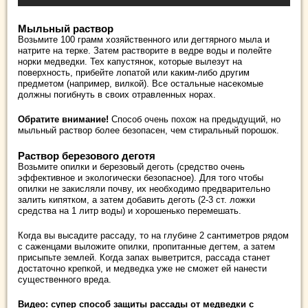
Мыльный раствор
Возьмите 100 грамм хозяйственного или дегтярного мыла и
натрите на терке. Затем растворите в ведре воды и полейте
норки медведки. Тех капустянок, которые вылезут на
поверхность, прибейте лопатой или каким-либо другим
предметом (например, вилкой). Все остальные насекомые
должны погибнуть в своих отравленных норах.
Обратите внимание!
Способ очень похож на предыдущий, но
мыльный раствор более безопасен, чем стиральный порошок.
Раствор березового деготя
Возьмите опилки и березовый деготь (средство очень
эффективное и экологически безопасное). Для того чтобы
опилки не закисляли почву, их необходимо предварительно
залить кипятком, а затем добавить деготь (2-3 ст. ложки
средства на 1 литр воды) и хорошенько перемешать.
Когда вы высадите рассаду, то на глубине 2 сантиметров рядом
с саженцами выложите опилки, пропитанные дегтем, а затем
присыпьте землей. Когда запах выветрится, рассада станет
достаточно крепкой, и медведка уже не сможет ей нанести
существенного вреда.
Видео: супер способ защиты рассады от медведки с