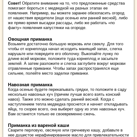
Совет!
Обратите внимание на то, что предложенные средства
помогают бороться с медведкой на разных этапах ее
появления. Например, вы можете заранее обезопасить огород
от нашествия вредители (еще осенью или ранней весной), либо
же прямо время высадки рассады, либо же работать «по
факту» появления капустянки на огороде.
Овощная приманка
Возьмите достаточно большую морковь или свеклу. Для того
чтобы от корнеплода начал исходить манящий запах, слегка
нарушьте или повредите его оболочку. Выкопайте лунку по
длине всей моркови, положите туда корнеплод и засыпьте
землей. А затем разложите и слегка заглубите вокруг моркови
отравленные приманки. Чтобы запах распространялся еще
сильнее, полейте место заделки приманки.
Навозная приманка
Когда осенью будете перекапывать грядки, то положите в саду
несколько навозных куч (причем лучше всего взять конский
навоз). Также это можно сделать ранней весной. Когда с
наступлением тепла медведка проснется и начнет откладывать
яйца, то скорее всего, она выберет одну из этих навозных куч.
Вам останется только ее своевременно сжечь.
Приманка из вареной каши
Сварите перловую, овсяную или гречневую кашу, добавьте в
нее душистое нерафинированное масло для привлекательности