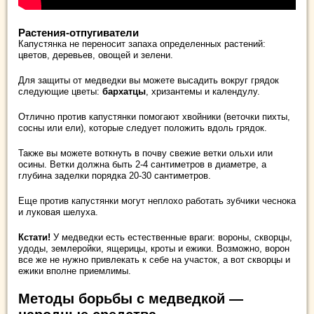
Растения-отпугиватели
Капустянка не переносит запаха определенных растений:
цветов, деревьев, овощей и зелени.
Для защиты от медведки вы можете высадить вокруг грядок
следующие цветы:
бархатцы
, хризантемы и календулу.
Отлично против капустянки помогают хвойники (веточки пихты,
сосны или ели), которые следует положить вдоль грядок.
Также вы можете воткнуть в почву свежие ветки ольхи или
осины. Ветки должна быть 2-4 сантиметров в диаметре, а
глубина заделки порядка 20-30 сантиметров.
Еще против капустянки могут неплохо работать зубчики чеснока
и луковая шелуха.
Кстати!
У медведки есть естественные враги: вороны, скворцы,
удоды, землеройки, ящерицы, кроты и ежики. Возможно, ворон
все же не нужно привлекать к себе на участок, а вот скворцы и
ежики вполне приемлимы.
Методы борьбы с медведкой —