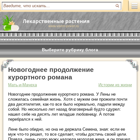
www.vsem-privet.ru
Выберите рубрику блога
Новогоднее продолжение
курортного романа
Мать-и-Мачеха
Истории из жизни
Новогоднее продолжение курортного романа. У Лены не
сложилась семейная жизнь. Хотя с мужем они прожили почти
два десятилетия, как-то все было нормально, ладили между
собой. Но несколько лет назад благоверный будто сдурел:
нашел себе на десять лет младше любовницу. А потом
перебрался к ней.
Лене было обидно, но она не держала Семена, зная: если ее
муж что-то решил, то все сделает, чтобы достичь своей цели.
Правда, очень скоро мужу надоела молодая жена, и он пришел