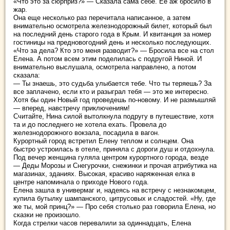
«Что это за сюрприз?» — Сказала сама себе. Ее аж бросило в
жар.
Она еще несколько раз перечитала написанное, а затем
внимательно осмотрела железнодорожный билет, который был
на последний день старого года в Крым. И квитанция за номер
гостиницы на предновогодний день и несколько последующих.
«Что за дела? Кто это меня разводит?» — Бросила все на стол
Елена. А потом всем этим поделилась с подругой Ниной. И
внимательно выслушала, осмотрела направлено, а потом
сказала:
— Ты знаешь, это судьба улыбается тебе. Что ты теряешь? За
все заплачено, если кто и разыграл тебя — это же интересно.
Хотя бы один Новый год проведешь по-новому. И не размышляй
— вперед, навстречу приключениям!
Считайте, Нина силой вытолкнула подругу в путешествие, хотя
та и до последнего не хотела ехать. Провела до
железнодорожного вокзала, посадила в вагон.
Курортный город встретил Елену теплом и солнцем. Она
быстро устроилась в отеле, приняла с дороги душ и отдохнула.
Под вечер женщина гуляла центром курортного города, везде
— Деды Морозы и Снегурочки, снежинки и прочая атрибутика на
магазинах, зданиях. Высокая, красиво наряженная елка в
центре напоминала о приходе Нового года.
Елена зашла в универмаг и, надеясь на встречу с незнакомцем,
купила бутылку шампанского, цитрусовых и сладостей. «Ну, где
же ты, мой принц?» — Про себя столько раз говорила Елена, но
сказки не произошло.
Когда стрелки часов перевалили за одиннадцать, Елена