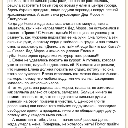
решила, что ее сильно разыграли, но она не растерялась,
решила встретить Новый год со всеми у елки в центре города.
Здесь бурлил праздник, люди водили хороводы вокруг лесной
красавицы-елки. А всем этим руководили Дед Мороз и
Снегурочка.
Когда до Нового года остались считанные минуты, Елена
заметила, как к ней направляется Дед Мороз, он остановился и
сказал: «Привет! С Новым годом!» И женщина не успела рта
разинуть, как мужчина подхватил ее на руки. Она помнила эти
сильные руки, а потому сердце забилось в груди, и она только
смогла воскликнуть: «Денис, это ты!» «А еще бы кто мог быть?»
— Сказал Дед Мороз и нежно поцеловал Елену в
губы. Новогоднее продолжение курортного романа!!!
… Елене не удавалось поехать на курорт. А путевка, которая
уже «горела», случайно досталась ей. В коллективе решили,
что именно Елена должна поехать на отдых, потому что она
этого заслуживает. Елена старалась как можно больше бывать
на море, потому что любила воду, мягкие волны. Ежедневно
купалась по несколько часов.
В тот же день она радовалась морем, плавала, не заметила,
как заплыла далеко от берега, замерзла. Больше ничего не
помнит, разве что то, что ее подхватили сильные руки и
вынесли на берег, привели в чувство. С Денисом (почти
ровесником) они после того события подружились, проводили
свободное время, а прощаясь, ничего не обещали друг другу,
потому что у каждого была семья.
— А вспомнил о тебе, Лена, — начал свой рассказ Денис, —
когда умерла жена. Поверишь, не хотелось жить! Помог прийти