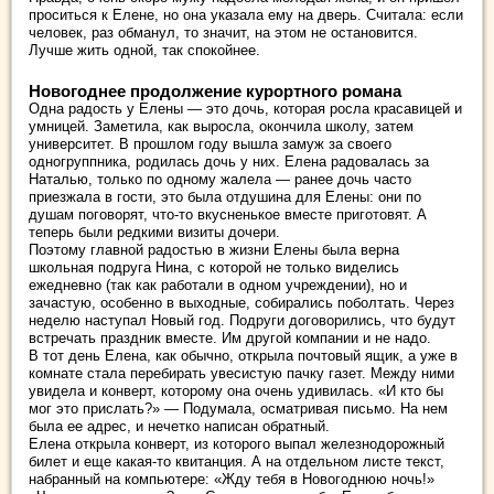
проситься к Елене, но она указала ему на дверь. Считала: если
человек, раз обманул, то значит, на этом не остановится.
Лучше жить одной, так спокойнее.
Новогоднее продолжение курортного романа
Одна радость у Елены — это дочь, которая росла красавицей и
умницей. Заметила, как выросла, окончила школу, затем
университет. В прошлом году вышла замуж за своего
одногруппника, родилась дочь у них. Елена радовалась за
Наталью, только по одному жалела — ранее дочь часто
приезжала в гости, это была отдушина для Елены: они по
душам поговорят, что-то вкусненькое вместе приготовят. А
теперь были редкими визиты дочери.
Поэтому главной радостью в жизни Елены была верна
школьная подруга Нина, с которой не только виделись
ежедневно (так как работали в одном учреждении), но и
зачастую, особенно в выходные, собирались поболтать. Через
неделю наступал Новый год. Подруги договорились, что будут
встречать праздник вместе. Им другой компании и не надо.
В тот день Елена, как обычно, открыла почтовый ящик, а уже в
комнате стала перебирать увесистую пачку газет. Между ними
увидела и конверт, которому она очень удивилась. «И кто бы
мог это прислать?» — Подумала, осматривая письмо. На нем
была ее адрес, и нечетко написан обратный.
Елена открыла конверт, из которого выпал железнодорожный
билет и еще какая-то квитанция. А на отдельном листе текст,
набранный на компьютере: «Жду тебя в Новогоднюю ночь!»