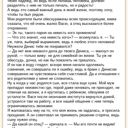
твоих надежд, но ведь если любишь человека, должен
разделять с ним не только печаль, но и радость!
А ведь это самый важный день в моей жизни, поэтому хочу,
чтобы ты был рядом.
Мои родители были обескуражены всем происходящим, мама
сказала, что ей очень жалко Васю, а отец высказался более
откровенно:
— Эх ты, такого парня на невесть кого променяла!
— Что это значит, «на невесть кого»? — вскинулась я. — Ты
уж, папа, выбирай выражения, ведь я люблю этого человека!
Неужели Денис тебе не понравился?
— Да нет мне никакого дела до твоего Дениса, — махнул он
рукой, — только вижу: не для семейной он жизни. Ты уж не
обессудь, дочка, но как бы пожалеть не пришлось.
И он как в воду глядел: вскоре меня начали одолевать
сомнения, не совершила ли я ошибку, ведь в браке с Денисом
совершенно не чувствовала себя счастливой. Да и отношения с
его родителями у меня не сложились.
Ну а когда у нас родился сын, все стала еще хуже. Мой муж
пропадал неизвестно где, порой даже ночевать не приходил, не
отвечая на звонки, а я крутилась с ребенком, обезумев от
усталости. Вася после окончания института вернулся домой,
устроился там на работу, и все нашей общение с ним теперь
ограничивалось звонками.
Я жаловалась ему на то, что моя жизнь не задалась, и просила
прощения. А он советовал не принимать решение сгоряча, ведь
сыну нужен отец.
— Да какой он отец? — кричала я. — Мы его почти не видим!