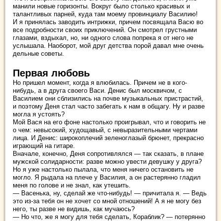
манили новые горизонты. Вокруг было столько красивых и
талантливых парней, куда там моему провинциалу Василию!
И я принялась заводить интрижки, причем посвящала Васю во
все подробности своих приключений. Он смотрел грустными
глазами, вздыхал, но, ни одного слова попрека я от него не
услышала. Наоборот, мой друг детства порой давал мне очень
дельные советы.
Первая любовь
Но пришел момент, когда я влюбилась. Причем не в кого-
нибудь, а в друга своего Васи. Денис был москвичом, с
Василием они сблизились на почве музыкальных пристрастий,
и поэтому Деня стал часто забегать к нам в общагу. Ну и разве
могла я устоять?
Мой Вася на его фоне настолько проигрывал, что и говорить не
о чем: невысокий, худощавый, с невыразительными чертами
лица. И Денис: широкоплечий зеленоглазый брюнет, прекрасно
играющий на гитаре.
Вначале, конечно, Деня сопротивлялся — так сказать, в плане
мужской солидарности: разве можно увести девушку у друга?
Но я уже настолько пылала, что меня ничего остановить не
могло. Я рыдала на плече у Василия, а он растерянно гладил
меня по голове и не знал, как утешить.
— Васенька, ну, сделай же что-нибудь! — причитала я. — Ведь
это из-за тебя он не хочет со мной отношений! А я не могу без
него, ты разве не видишь, как мучаюсь?
— Но что, же я могу для тебя сделать, Кораблик? — потерянно