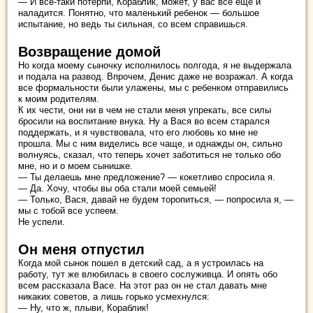
— И все-таки потерпи, Кораблик, может, у вас все еще и
наладится. Понятно, что маленький ребенок — большое
испытание, но ведь ты сильная, со всем справишься.
Возвращение домой
Но когда моему сыночку исполнилось полгода, я не выдержала
и подала на развод. Впрочем, Денис даже не возражал. А когда
все формальности были улажены, мы с ребенком отправились
к моим родителям.
К их чести, они ни в чем не стали меня упрекать, все силы
бросили на воспитание внука. Ну а Вася во всем старался
поддержать, и я чувствовала, что его любовь ко мне не
прошла. Мы с ним виделись все чаще, и однажды он, сильно
волнуясь, сказал, что теперь хочет заботиться не только обо
мне, но и о моем сынишке.
— Ты делаешь мне предложение? — кокетливо спросила я.
— Да. Хочу, чтобы вы оба стали моей семьей!
— Только, Вася, давай не будем торопиться, — попросила я, —
мы с тобой все успеем.
Не успели.
Он меня отпустил
Когда мой сынок пошел в детский сад, а я устроилась на
работу, тут же влюбилась в своего сослуживца. И опять обо
всем рассказала Васе. На этот раз он не стал давать мне
никаких советов, а лишь горько усмехнулся:
— Ну, что ж, плыви, Кораблик!