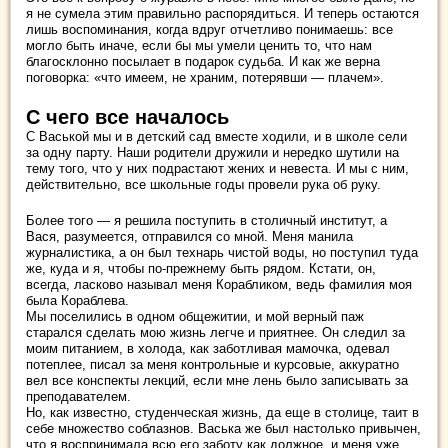
я не сумела этим правильно распорядиться. И теперь остаются
лишь воспоминания, когда вдруг отчетливо понимаешь: все
могло быть иначе, если бы мы умели ценить то, что нам
благосклонно посылает в подарок судьба. И как же верна
поговорка: «что имеем, не храним, потерявши — плачем».
С чего все началось
С Васькой мы и в детский сад вместе ходили, и в школе сели
за одну парту. Наши родители дружили и нередко шутили на
тему того, что у них подрастают жених и невеста. И мы с ним,
действительно, все школьные годы провели рука об руку.
Более того — я решила поступить в столичный институт, а
Вася, разумеется, отправился со мной. Меня манила
журналистика, а он был технарь чистой воды, но поступил туда
же, куда и я, чтобы по-прежнему быть рядом. Кстати, он,
всегда, ласково называл меня Корабликом, ведь фамилия моя
была Кораблева.
Мы поселились в одном общежитии, и мой верный паж
старался сделать мою жизнь легче и приятнее. Он следил за
моим питанием, в холода, как заботливая мамочка, одевал
потеплее, писал за меня контрольные и курсовые, аккуратно
вел все конспекты лекций, если мне лень было записывать за
преподавателем.
Но, как известно, студенческая жизнь, да еще в столице, таит в
себе множество соблазнов. Васька же был настолько привычен,
что я воспринимала всю его заботу как должное, и меня уже