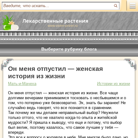
www.vsem-privet.ru
Выберите рубрику блога
Он меня отпустил — женская
история из жизни
Мать-и-Мачеха
Истории из жизни
Он меня отпустил — женская история из жизни. Все чаще
долгими вечерами принимаемся тосковать о несбывшемся и о
том, что потеряно уже безвозвратно. Эх, знать бы заранее! Не
случайно ведь говорят, что все познается в сравнении.
Так почему же мы делаем неправильный выбор? Неужели
только оттого, что не хватило когда-то опыта и житейской
мудрости? Я пришла к выводу, что еще и потому, что выбор
был велик, поэтому казалось, что самое лучшее у тебя —
впереди.
Это все к вопросу о журавле в небе. Мне многое было дано, но