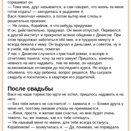
спрашивал он.
— Тоже мне, друг называется, а сам говорил, что жизнь за меня
готов отдать! — заходилась в рыданиях я.
Вася помолчал немного, а потом вытер мне слезы и
решительно произнес:
— Не плачь, Кораблик, я что-нибудь придумаю.
И он, действительно, придумал. Он меня отпустил. Перевелся
в другой институт и прекратил всякое общение с Денисом. При
этом продолжал заботиться обо мне, и в трудную минуту я
всегда бежала к нему. Он выручал и деньгами, и советом, ну и
в учебе, как обычно, помогал.
У нас с Денисом случился страстный роман, и вскоре я
отчетливо поняла: хочу за него замуж! Пришлось, конечно,
немного на него надавить, тем не менее, он находил
всевозможные отговорки до последнего курса. Но когда я
объявила, что жду ребенка, вопрос решился. Мы сыграли
свадьбу и поселились в квартире его родителей.
После свадьбы
Вася на наше торжество идти не хотел, пришлось надавить и на
него.
— Без тебя ничего не состоится! — заявила я. — Ближе друга у
меня нет, поэтому никакие отказы не принимаются.
— Женя, прости, я желаю вам счастья, но мне будет очень
тяжело, ты, же знаешь, как я к тебе отношусь…
— Не называй меня по имени, для тебя всегда останусь
Корабликом! — возмутилась я. — Да, понимаю, не оправдала