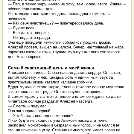
— Пап, в такую жару ничего не хочу, тем более, этого. Извини –
обессилено сказала дочь.
Но, малышка все-таки отведала прохладного компота с
печеньем.
— Как себя чувствуешь? — поинтересовалась дочь.
— Лучше всех.
— Всегда так говоришь.
— Но, ведь это правда.
Они еще посидели немного и собрались уходить домой.
Алексей провел, вышел на балкон. Вечер, настоянный на жаре,
бархатом касался кожи, глушил музыку тяжелого суетливого
дня. Было хорошо.
Самый счастливый день в моей жизни
Алексею не спалось. Снова начало давить сердце. Он встал,
выпил таблетку и лег. Каждый, хоть и единичный, звук за
приоткрытым окном казался излишне громким.
Вдруг мужчине стало жарко, словно тяжелое солнце медленно
закатилось на его грудь. Он отвернулся в сторону.
В самом мраке угла что-то теплое и влажное ждало, когда то
гигантское солнце раздавит Алексея навсегда.
— Смерть – подумал.
Она заговорила первой.
— У тебя есть последнее желание?
И как будто не сходил с ума Алексей никогда, а точно
распознал монотонный и безразличный голос, и не боялся ни
его, ни призраки в углу. Странно немного, что имеет право на