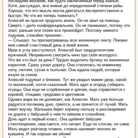
последнее желание, как будто заключенный перед казнью.
Хотя, рассуждал, все живые до определенной степени рабы.
Хорошо, что его мысль могла двигаться беспрепятственно и
быстро. Но что же теперь пожелать?
Алексей не просил продлить жизнь. Он не звал на помощь.
Смерть – дело конфиденциальное. Он не паниковал, потому что
знал: раньше или позже все произойдет. Поэтому немного
подумав, спокойно произнес:
— Слышал, ты просматриваешь всю жизненную ленту. Покажи
мне самый счастливый день в моей жизни.
Мрак в углу расступился. Алексей был тридцатилетним
мужчиной. Непривычно смотреть кино про себя молодого.
Что же это был за день? Трудно выделить бусину из жизненных
кораллов. Сразу узнал дорогу. Она стелилась по маминому
селу, летняя, сухая и пыльная. Она ждала людей, которые
ехали за сеном.
Алексей подумал о близких. Тут же увидел мамин двор, какой-
то маленький, почти сказочный. Мать идет в огород собирать
огурцы. Она еще не сгорбленная и зрячая, еще справляется с
коровой, птицами, грядками и цветником.
Однако жара ее не донимает, как Алексея. Мать уже больше
радуется погожему дню, греется, а не прячется от лучей. Мать
зовет внучку. Малышка берет корзину-люльку и разговаривает
по дороге с бабушкой о чем-то земном и спокойное.
Дочь идет в первый класс. Она щебечет бабушке
стихотворения, хвастается, что читает. Еще по слогам, но сама.
Мать ведет разговор плавно, словно наливает молоко из
кувшина. И так хорошо им обоим!