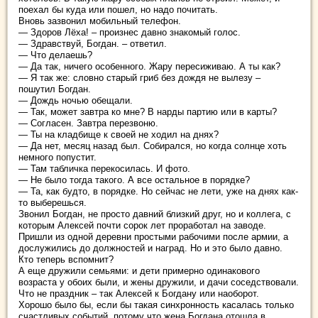
поехал бы куда или пошел, но надо почитать.
Вновь зазвонил мобильный телефон.
— Здоров Лёха! – произнес давно знакомый голос.
— Здравствуй, Богдан. – ответил.
— Что делаешь?
— Да так, ничего особенного. Жару пересиживаю. А ты как?
— Я так же: словно старый гриб без дождя не вылезу –
пошутил Богдан.
— Дождь ночью обещали.
— Так, может завтра ко мне? В нарды партию или в карты?
— Согласен. Завтра перезвоню.
— Ты на кладбище к своей не ходил на днях?
— Да нет, месяц назад был. Собирался, но когда солнце хоть
немного попустит.
— Там табличка перекосилась. И фото.
— Не было тогда такого. А все остальное в порядке?
— Та, как будто, в порядке. Но сейчас не лети, уже на днях как-
то выберешься.
Звонил Богдан, не просто давний близкий друг, но и коллега, с
которым Алексей почти сорок лет проработал на заводе.
Пришли из одной деревни простыми рабочими после армии, а
дослужились до должностей и наград. Но и это было давно.
Кто теперь вспомнит?
А еще дружили семьями: и дети примерно одинакового
возраста у обоих были, и жены дружили, и дачи соседствовали.
Что не праздник – так Алексей к Богдану или наоборот.
Хорошо было бы, если бы такая синхронность касалась только
счастливых событий, потому что жена Богдана отошла в