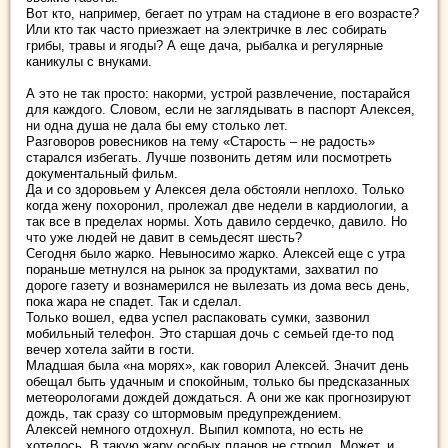
Вот кто, например, бегает по утрам на стадионе в его возрасте?
Или кто так часто приезжает на электричке в лес собирать
грибы, травы и ягоды? А еще дача, рыбалка и регулярные
каникулы с внуками.
А это не так просто: накорми, устрой развлечение, постарайся
для каждого. Словом, если не заглядывать в паспорт Алексея,
ни одна душа не дала бы ему столько лет.
Разговоров ровесников на тему «Старость – не радость»
старался избегать. Лучше позвонить детям или посмотреть
документальный фильм.
Да и со здоровьем у Алексея дела обстояли неплохо. Только
когда жену похоронил, пролежал две недели в кардиологии, а
так все в пределах нормы. Хоть давило сердечко, давило. Но
что уже людей не давит в семьдесят шесть?
Сегодня было жарко. Невыносимо жарко. Алексей еще с утра
пораньше метнулся на рынок за продуктами, захватил по
дороге газету и вознамерился не вылезать из дома весь день,
пока жара не спадет. Так и сделал.
Только вошел, едва успел распаковать сумки, зазвонил
мобильный телефон. Это старшая дочь с семьей где-то под
вечер хотела зайти в гости.
Младшая была «на морях», как говорил Алексей. Значит день
обещал быть удачным и спокойным, только бы предсказанных
метеорологами дождей дождаться. А они же как прогнозируют
дождь, так сразу со штормовым предупреждением.
Алексей немного отдохнул. Выпил компота, но есть не
хотелось. В такую жару особых планов не строил. Может, и