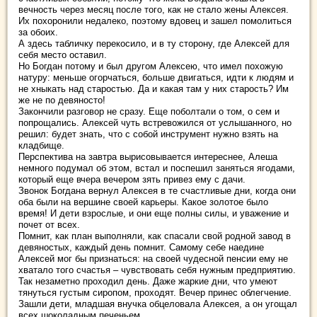
вечность через месяц после того, как не стало жены Алексея.
Их похоронили недалеко, поэтому вдовец и зашел помолиться
за обоих.
А здесь табличку перекосило, и в ту сторону, где Алексей для
себя место оставил.
Но Богдан потому и был другом Алексею, что имел похожую
натуру: меньше огорчаться, больше двигаться, идти к людям и
не хныкать над старостью. Да и какая там у них старость? Им
же не по девяносто!
Закончили разговор не сразу. Еще поболтали о том, о сем и
попрощались. Алексей чуть встревожился от услышанного, но
решил: будет знать, что с собой инструмент нужно взять на
кладбище.
Перспектива на завтра вырисовывается интереснее, Алеша
немного подумал об этом, встал и поспешил заняться ягодами,
который еще вчера вечером зять привез ему с дачи.
Звонок Богдана вернул Алексея в те счастливые дни, когда они
оба были на вершине своей карьеры. Какое золотое было
время! И дети взрослые, и они еще полны силы, и уважение и
почет от всех.
Помнит, как план выполняли, как спасали свой родной завод в
девяностых, каждый день помнит. Самому себе наедине
Алексей мог бы признаться: на своей чудесной пенсии ему не
хватало того счастья – чувствовать себя нужным предприятию.
Так незаметно проходил день. Даже жаркие дни, что умеют
тянуться густым сиропом, проходят. Вечер принес облегчение.
Зашли дети, младшая внучка обцеловала Алексея, а он угощал
всех шоколадным печеньем.