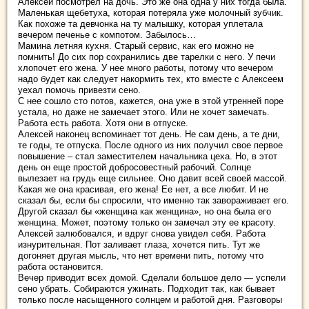
Алексей посмотрел на дочь. Это же она одна у них тогда была.
Маленькая щебетуха, которая потеряла уже молочный зубчик.
Как похоже та девчонка на ту малышку, которая уплетала
вечером печенье с компотом. Забылось…
Мамина летняя кухня. Старый сервис, как его можно не
помнить! До сих пор сохранились две тарелки с него. У печи
хлопочет его жена. У нее много работы, потому что вечером
надо будет как следует накормить тех, кто вместе с Алексеем
уехал помочь привезти сено.
С нее сошло сто потов, кажется, она уже в этой утренней поре
устала, но даже не замечает этого. Или не хочет замечать.
Работа есть работа. Хотя они в отпуске.
Алексей наконец вспоминает тот день. Не сам день, а те дни,
те годы, те отпуска. После одного из них получил свое первое
повышение – стал заместителем начальника цеха. Но, в этот
день он еще простой добросовестный рабочий. Солнце
вылезает на грудь еще сильнее. Оно давит всей своей массой.
Какая же она красивая, его жена! Ее нет, а все любит. И не
сказал бы, если бы спросили, что именно так завораживает его.
Другой сказал бы «женщина как женщина», но она была его
женщина. Может, поэтому только он замечал эту ее красоту.
Алексей залюбовался, и вдруг снова увидел себя. Работа
изнурительная. Пот заливает глаза, хочется пить. Тут же
догоняет другая мысль, что нет времени пить, потому что
работа остановится.
Вечер приводит всех домой. Сделали большое дело — успели
сено убрать. Собираются ужинать. Подходит так, как бывает
только после насыщенного солнцем и работой дня. Разговоры