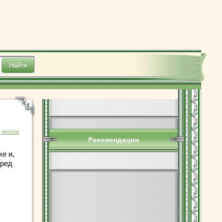
з жизни
Рекомендации
е и,
еред