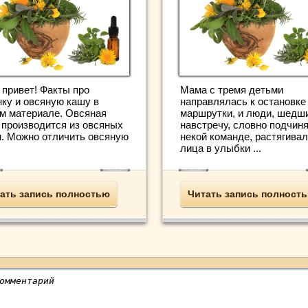
 привет! Факты про
Мама с тремя детьми
нку и овсяную кашу в
направлялась к остановке
м материале. Овсяная
маршрутки, и люди, шедш
 производится из овсяных
навстречу, словно подчин
н. Можно отличить овсяную
некой команде, растягива
лица в улыбки ...
ать запись полностью
Читать запись полност