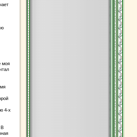
чает
ью
е моя
ечтал
емя
орой
ю 4-х
 В
чная