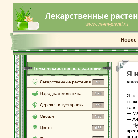
www.vsem-privet.ru
Новое
Темы лекарственных растений
Я 
Лекарственные растения
Автор
92
Народная медицина
135
Я не 
толкн
Деревья и кустарники
368
теле
— Ма
Овощи
590
— Ан
— Ну 
Цветы
655
прес
оста