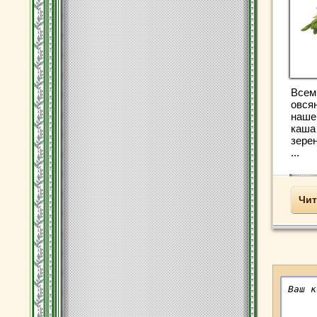
Всем
овся
наше
каша
зере
...
Чит