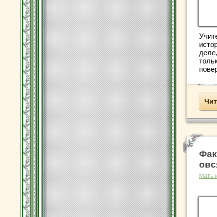
Учите
исто
деле,
тольк
повер
Чит
Фак
овс
Мать-