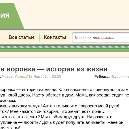
Все статьи
Контакты
не воровка — история из жизни
:
Мать-и-Мачеха
/ 18 Янв 2015 в 02:50
Рубрика:
Истории и
воровка — история из жизни. Ключ наконец-то повернулся в замк
ув ногой дверь, Настя вбегает в дом. Мама, как всегда, сидит п
визором.
ма, я выхожу замуж! Антон только что попросил моей руки!
тон? Мне кажется он говорил, что женат, есть дочь…
и что ж, что женат? Мы любим друг друга! Ну разве это
тупление — любить? Дочь будет получать алименты, жене он
вляет дом!