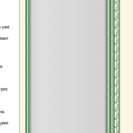
—
о уже
вает
 я
рит.
а
на.
даже