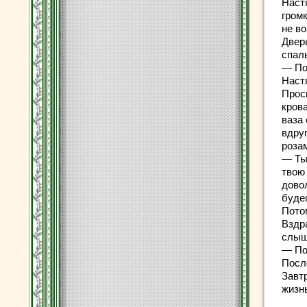
Настя
громк
не во
Двер
спал
— По
Настя
Просы
крова
ваза
вдру
роза
— Ты
твою 
дово
буде
Потом
Вздр
слыш
— По
Посл
Завт
жиз