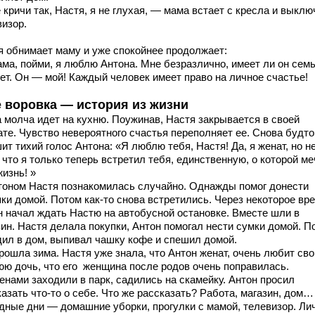
кричи так, Настя, я не глухая, — мама встает с кресла и выклю
визор.
я обнимает маму и уже спокойнее продолжает:
ма, пойми, я люблю Антона. Мне безразлично, имеет ли он сем
нет. Он — мой! Каждый человек имеет право на личное счастье!
е воровка — история из жизни
 молча идет на кухню. Поужинав, Настя закрывается в своей
ате. Чувство невероятного счастья переполняет ее. Снова будто
т тихий голос Антона: «Я люблю тебя, Настя! Да, я женат, но н
 что я только теперь встретил тебя, единственную, о которой м
изнь! »
тоном Настя познакомилась случайно. Однажды помог донести
ки домой. Потом как-то снова встретились. Через некоторое вр
н начал ждать Настю на автобусной остановке. Вместе шли в
зин. Настя делала покупки, Антон помогал нести сумки домой. П
дил в дом, выпивал чашку кофе и спешил домой.
рошла зима. Настя уже знала, что Антон женат, очень любит сво
юю дочь, что его женщина после родов очень поправилась.
енами заходили в парк, садились на скамейку. Антон просил
азать что-то о себе. Что же рассказать? Работа, магазин, дом…
дные дни — домашние уборки, прогулки с мамой, телевизор. Ли