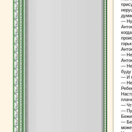
прис
неру
думае
— Ну 
Анто
когда
прои
горь
Антон
— Не 
Антон
— Не 
буду
— И 
— Нет
Ребе
Настя
плаче
— Чт
— Пу
Бежит
— Бе
може