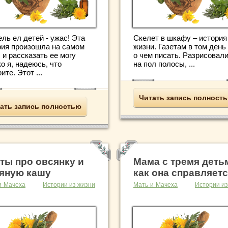
ль ел детей - ужас! Эта
Скелет в шкафу – история
рия произошла на самом
жизни. Газетам в том день
 и рассказать ее могу
о чем писать. Разрисовали
о я, надеюсь, что
на пол полосы, ...
ите. Этот ...
Читать запись полност
ать запись полностью
ты про овсянку и
Мама с тремя деть
яную кашу
как она справляет
и-Мачеха
Истории из жизни
Мать-и-Мачеха
Истории из