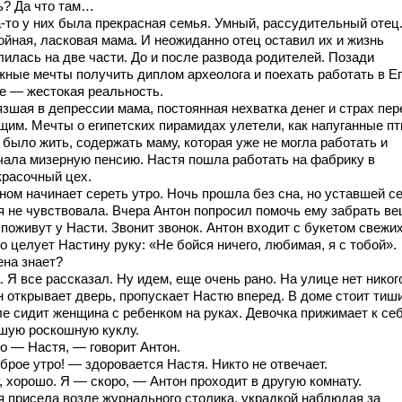
ь? Да что там…
а-то у них была прекрасная семья. Умный, рассудительный отец
ойная, ласковая мама. И неожиданно отец оставил их и жизнь
лилась на две части. До и после развода родителей. Позади
жные мечты получить диплом археолога и поехать работать в Ег
е — жестокая реальность.
язшая в депрессии мама, постоянная нехватка денег и страх пер
щим. Мечты о египетских пирамидах улетели, как напуганные пт
 было жить, содержать маму, которая уже не могла работать и
чала мизерную пенсию. Настя пошла работать на фабрику в
красочный цех.
ном начинает сереть утро. Ночь прошла без сна, но уставшей с
я не чувствовала. Вчера Антон попросил помочь ему забрать ве
поживут у Насти. Звонит звонок. Антон входит с букетом свежих
 целует Настину руку: «Не бойся ничего, любимая, я с тобой».
на знает?
 Я все рассказал. Ну идем, еще очень рано. На улице нет никог
н открывает дверь, пропускает Настю вперед. В доме стоит тиши
ле сидит женщина с ребенком на руках. Девочка прижимает к се
шую роскошную куклу.
о — Настя, — говорит Антон.
брое утро! — здоровается Настя. Никто не отвечает.
, хорошо. Я — скоро, — Антон проходит в другую комнату.
я присела возле журнального столика, украдкой наблюдая за