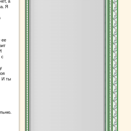
ет, а
а. Я
в
 ее
оит
И
 с
у
воя
… И ты
альню.