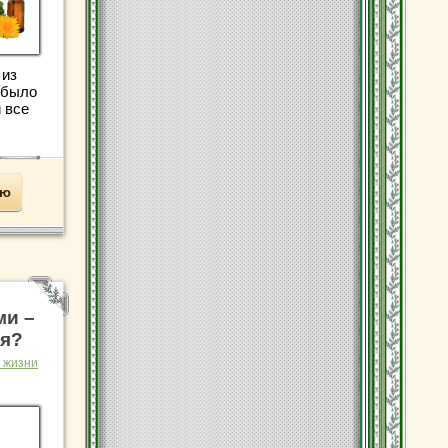
 из
 было
 все
ью
ми –
ся?
 жизни