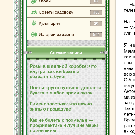
Ягоды
83
— Не 
теле
Советы садоводу
310
Наст
Кулинария
20
— Ма
или 
Истории из жизни
574
Я н
Мама
Свежие записи
комн
слыши
Розы в шляпной коробке: что
вина,
внутри, как выбрать и
всю ж
сохранить букет
С Ан
покуп
Цветы круглосуточно: доставка
Анто
букета в любое время суток
мага
захо
Гименопластика: что важно
Так п
знать о процедуре
летн
Врем
Как не болеть с похмелья —
профилактика и лучшие меры
расск
по лечению
выхо