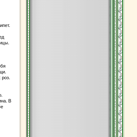
.
ипет.
ед
ицы.
ебя
щи.
 роз.
о.
на. В
бе