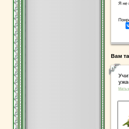
Я не
Понр
Вам та
Учи
ужа
Мать-