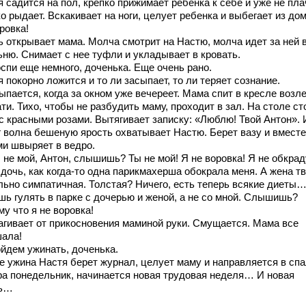
 садится на пол, крепко прижимает ребенка к себе и уже не плач
о рыдает. Вскакивает на ноги, целует ребенка и выбегает из дом
ровка!
ь открывает мама. Молча смотрит на Настю, молча идет за ней 
ьню. Снимает с нее туфли и укладывает в кровать.
спи еще немного, доченька. Еще очень рано.
 покорно ложится и то ли засыпает, то ли теряет сознание.
пается, когда за окном уже вечереет. Мама спит в кресле возле
ти. Тихо, чтобы не разбудить маму, проходит в зал. На столе ст
 с красными розами. Вытягивает записку: «Люблю! Твой Антон». 
г волна бешеную ярость охватывает Настю. Берет вазу и вместе
ми швыряет в ведро.
 не мой, Антон, слышишь? Ты не мой! Я не воровка! Я не обкрад
дочь, как когда-то одна парикмахерша обокрала меня. А жена т
льно симпатичная. Толстая? Ничего, есть теперь всякие диеты
шь гулять в парке с дочерью и женой, а не со мной. Слышишь?
у что я не воровка!
агивает от прикосновения маминой руки. Смущается. Мама все
ала!
йдем ужинать, доченька.
е ужина Настя берет журнал, целует маму и направляется в сп
ра понедельник, начинается новая трудовая неделя… И новая
нь…