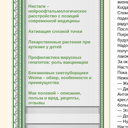
жизн
Нистагм –
Когд
нейроофтальмологическое
Спок
расстройство с позиций
поде
современной медицины
раду
Посл
Активация слезной точки
Погр
буду
Лекарственные растения при
Надо
аутизме у детей
полу
лако
Профилактика вирусных
За ок
гепатитов: роль вакцинации
Наст
Пока 
Бензиновые снегоуборщики
Weima – обзор, особенности и
Нежно
преимущества
— Же
— Да.
Мак полевой – описание,
Анто
польза и вред, рецепты,
крес
отзывы
боль
— Эт
— До
— Ну
Наст