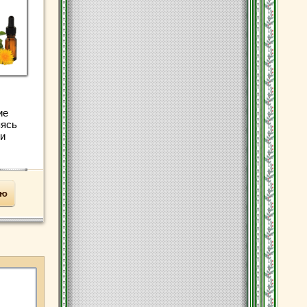
ие
яясь
ли
ью