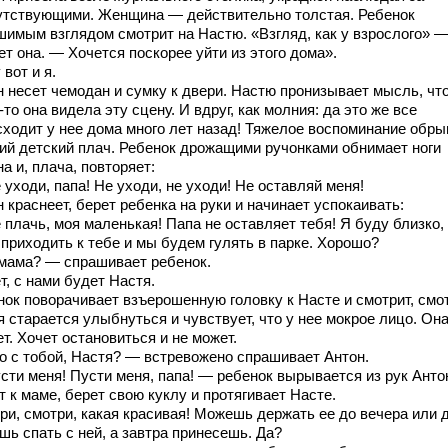
утствующими. Женщина — действительно толстая. Ребенок
шимым взглядом смотрит на Настю. «Взгляд, как у взрослого» 
т она. — Хочется поскорее уйти из этого дома».
вот и я.
н несет чемодан и сумку к двери. Настю пронизывает мысль, чт
-то она видела эту сцену. И вдруг, как молния: да это же все
сходит у нее дома много лет назад! Тяжелое воспоминание обры
кий детский плач. Ребенок дрожащими ручонками обнимает ноги
а и, плача, повторяет:
уходи, папа! Не уходи, не уходи! Не оставляй меня!
 краснеет, берет ребенка на руки и начинает успокаивать:
плачь, моя маленькая! Папа не оставляет тебя! Я буду близко,
 приходить к тебе и мы будем гулять в парке. Хорошо?
мама? — спрашивает ребенок.
, с нами будет Настя.
нок поворачивает взъерошенную головку к Насте и смотрит, смот
 старается улыбнуться и чувствует, что у нее мокрое лицо. Он
т. Хочет остановиться и не может.
о с тобой, Настя? — встревожено спрашивает Антон.
сти меня! Пусти меня, папа! — ребенок вырывается из рук Анто
 к маме, берет свою куклу и протягивает Насте.
ри, смотри, какая красивая! Можешь держать ее до вечера или 
шь спать с ней, а завтра принесешь. Да?