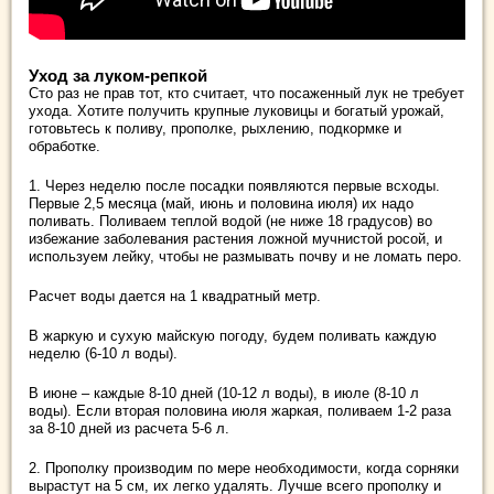
Уход за луком-репкой
Сто раз не прав тот, кто считает, что посаженный лук не требует
ухода. Хотите получить крупные луковицы и богатый урожай,
готовьтесь к поливу, прополке, рыхлению, подкормке и
обработке.
1. Через неделю после посадки появляются первые всходы.
Первые 2,5 месяца (май, июнь и половина июля) их надо
поливать. Поливаем теплой водой (не ниже 18 градусов) во
избежание заболевания растения ложной мучнистой росой, и
используем лейку, чтобы не размывать почву и не ломать перо.
Расчет воды дается на 1 квадратный метр.
В жаркую и сухую майскую погоду, будем поливать каждую
неделю (6-10 л воды).
В июне – каждые 8-10 дней (10-12 л воды), в июле (8-10 л
воды). Если вторая половина июля жаркая, поливаем 1-2 раза
за 8-10 дней из расчета 5-6 л.
2. Прополку производим по мере необходимости, когда сорняки
вырастут на 5 см, их легко удалять. Лучше всего прополку и