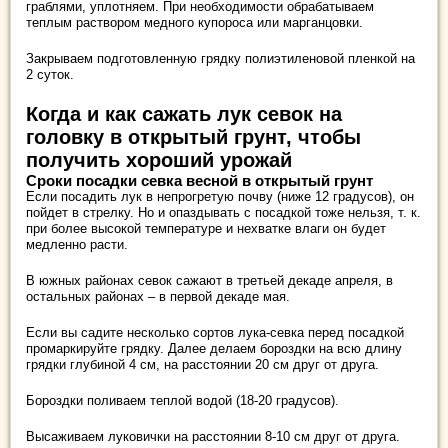
граблями, уплотняем. При необходимости обрабатываем
теплым раствором медного купороса или марганцовки.
Закрываем подготовленную грядку полиэтиленовой пленкой на
2 суток.
Когда и как сажать лук севок на
головку в открытый грунт, чтобы
получить хороший урожай
Сроки посадки севка весной в открытый грунт
Если посадить лук в непрогретую почву (ниже 12 градусов), он
пойдет в стрелку. Но и опаздывать с посадкой тоже нельзя, т. к.
при более высокой температуре и нехватке влаги он будет
медленно расти.
В южных районах севок сажают в третьей декаде апреля, в
остальных районах – в первой декаде мая.
Если вы садите несколько сортов лука-севка перед посадкой
промаркируйте грядку. Далее делаем бороздки на всю длину
грядки глубиной 4 см, на расстоянии 20 см друг от друга.
Бороздки поливаем теплой водой (18-20 градусов).
Высаживаем луковички на расстоянии 8-10 см друг от друга.