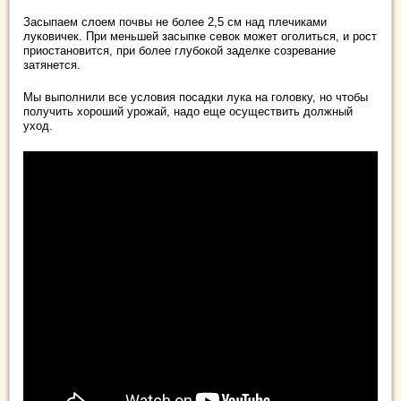
Засыпаем слоем почвы не более 2,5 см над плечиками
луковичек. При меньшей засыпке севок может оголиться, и рост
приостановится, при более глубокой заделке созревание
затянется.
Мы выполнили все условия посадки лука на головку, но чтобы
получить хороший урожай, надо еще осуществить должный
уход.