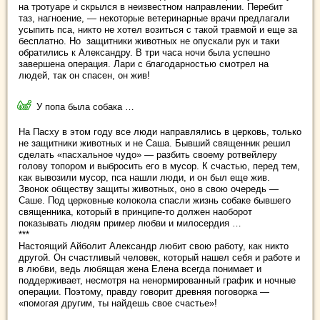
на тротуаре и скрылся в неизвестном направлении. Перебит
таз, нагноение, — некоторые ветеринарные врачи предлагали
усыпить пса, никто не хотел возиться с такой травмой и еще за
бесплатно. Но защитники животных не опускали рук и таки
обратились к Александру. В три часа ночи была успешно
завершена операция. Лари с благодарностью смотрел на
людей, так он спасен, он жив!
У попа была собака …
На Пасху в этом году все люди направлялись в церковь, только
не защитники животных и не Саша. Бывший священник решил
сделать «пасхальное чудо» — разбить своему ротвейлеру
голову топором и выбросить его в мусор. К счастью, перед тем,
как вывозили мусор, пса нашли люди, и он был еще жив.
Звонок обществу защиты животных, оно в свою очередь —
Саше. Под церковные колокола спасли жизнь собаке бывшего
священника, который в принципе-то должен наоборот
показывать людям пример любви и милосердия …
***
Настоящий Айболит Александр любит свою работу, как никто
другой. Он счастливый человек, который нашел себя и работе и
в любви, ведь любящая жена Елена всегда понимает и
поддерживает, несмотря на ненормированный график и ночные
операции. Поэтому, правду говорит древняя поговорка —
«помогая другим, ты найдешь свое счастье»!