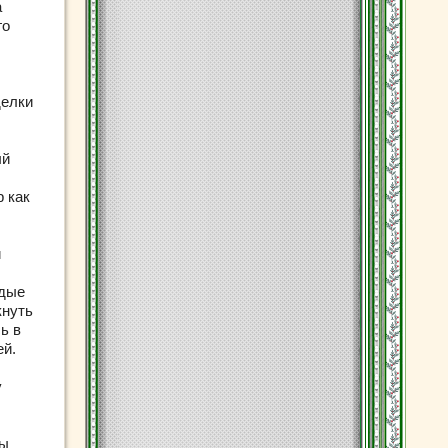
а
го
делки
ый
р как
и
ждые
кнуть
ь в
ей.
у
вы