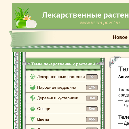
www.vsem-privet.ru
Новое
Темы лекарственных растений
Те
Лекарственные растения
Автор
92
Народная медицина
135
Теле
свад
Деревья и кустарники
368
—Так
— Чт
Овощи
590
Тел
Цветы
655
— Да 