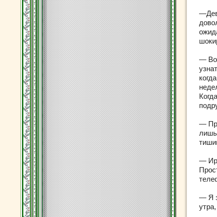
—Дев
дово
ожида
шоки
— Во
узнат
когд
недел
Когда
подр
— Пр
лишь
тиши
— Ир
Прос
теле
— Я 
утра