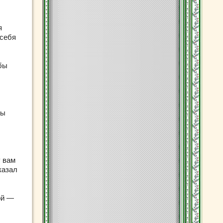
я
 себя
бы
ты
у вам
казал
ой —