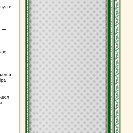
янул в
, —
кое
дался
Ира
дошел
м