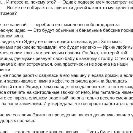
… Интересно, почему это? — Эдик с подозрением посмотрел н
. — Вы же не собираетесь привести домой какого-то мускулисто
птизера?
к, не начинай, — перебила его, мысленно поблагодарив за
расную идею. — Это будут обычные и банальные бабские поси
калом вина.
 видно, что Эдику не очень нравится наша идея. Хотя мы с
онками прекрасно понимали, что будет нелегко — Иркин любим
ился своим крутым и ревнивым нравом. Он был, как герой той
вицы, где мужик ревнует свою бабу к каждому столбу. С тех по
начала с ним встречаться, она практически не ходила на наши
ринки.
у же после работы садилась в его машину и ехала домой, а есл
а и заскакивала с нами в кафе, то сначала должна была дать
бный отчет Эдику, с кем она идет и когда вернется, а потом ка
аса отвечать на контрольные звонки от него. Мы пытались наме
 что ее парень слишком властный, но она только весело смеялас
 на наши замечания. И утверждала, что он просто заботится о н
чение согласия Эдика на проведение нашего девичника заняло 
 добрых полчаса.
но, — сдался, в конце концов, жених. — Пусть будет так, как 