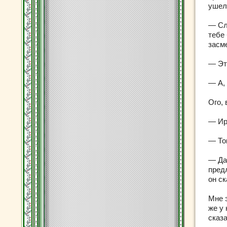
ушел
— Сл
тебе
засм
— Это
— А, 
Ого,
— Ир
— Том
— Да 
пред
он ск
Мне э
же у 
сказа