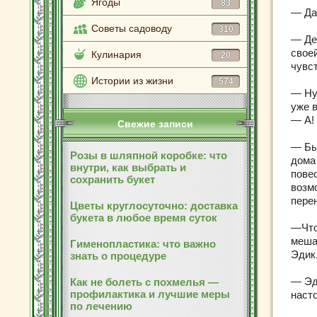
Ягоды
83
— Да 
Советы садоводу
310
— Де
своей
Кулинария
20
чувст
Истории из жизни
574
— Ну
уже 
— А! 
Свежие записи
— Бы
Розы в шляпной коробке: что
дома
внутри, как выбрать и
повес
сохранить букет
возм
пере
Цветы круглосуточно: доставка
букета в любое время суток
—Что 
меша
Гименопластика: что важно
Эдик,
знать о процедуре
— Эд
Как не болеть с похмелья —
профилактика и лучшие меры
насто
по лечению