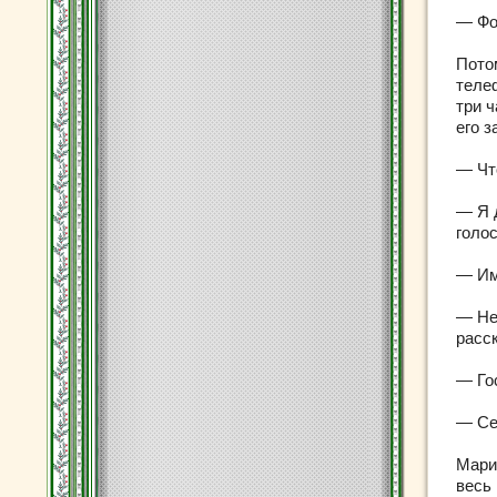
— Фо
Пото
теле
три 
его з
— Чт
— Я 
голо
— Им
— Не
расс
— Гос
— Се
Мари
весь 