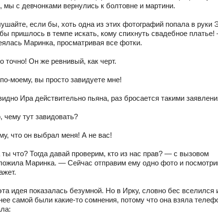
, мы с девчонками вернулись к болтовне и мартини.
ушайте, если бы, хоть одна из этих фотографий попала в руки Э
 бы пришлось в темпе искать, кому спихнуть свадебное платье!
еялась Маринка, просматривая все фотки.
 точно! Он же ревнивый, как черт.
по-моему, вы просто завидуете мне!
 видно Ира действительно пьяна, раз бросается такими заявлени
, чему тут завидовать?
у, что он выбрал меня! А не вас!
ты что? Тогда давай проверим, кто из нас прав? — с вызовом
ложила Маринка. — Сейчас отправим ему одно фото и посмотри
ажет.
та идея показалась безумной. Но в Ирку, словно бес вселился 
нее самой были какие-то сомнения, потому что она взяла телеф
ла: