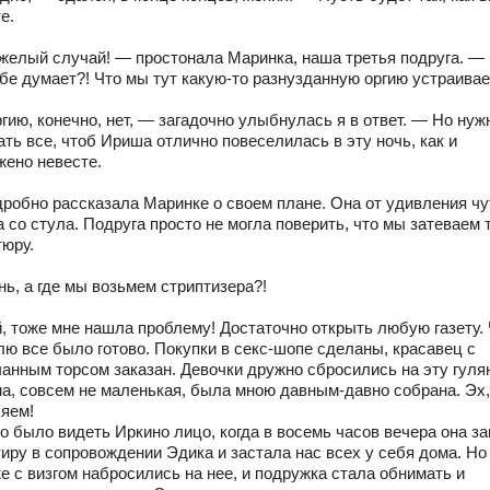
е.
желый случай! — простонала Маринка, наша третья подруга. —
ебе думает?! Что мы тут какую-то разнузданную оргию устраивае
гию, конечно, нет, — загадочно улыбнулась я в ответ. — Но нуж
ть все, чтоб Ириша отлично повеселилась в эту ночь, как и
жено невесте.
дробно рассказала Маринке о своем плане. Она от удивления чу
 со стула. Подруга просто не могла поверить, что мы затеваем 
тюру.
ь, а где мы возьмем стриптизера?!
, тоже мне нашла проблему! Достаточно открыть любую газету.
лю все было готово. Покупки в секс-шопе сделаны, красавец с
чанным торсом заказан. Девочки дружно сбросились на эту гулян
а, совсем не маленькая, была мною давным-давно собрана. Эх,
ляем!
о было видеть Иркино лицо, когда в восемь часов вечера она з
тиру в сопровождении Эдика и застала нас всех у себя дома. Но
же с визгом набросились на нее, и подружка стала обнимать и