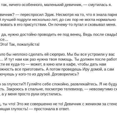
так, ничего особенного, маленький девичник, — смутилась я.
вичник? — переспросил Эдик. Несмотря на то, что я знала парн
 лучшей подруги несколько лет, до сих пор не могла нормально
вовать в его присутствии. Он почему-то пугал и сковывал меня.
 да, нужно достойно проводить ее под венец. Ведь после свадь
все…
Это! Так, пожалуйста!
ло бы неплохо сделать ей сюрприз. Мы бы все устроили у вас
… И тут нам как раз нужна твоя помощь. Ты должен после рабо
ти ее куда-то — может, в кино или в кафе, чтобы дать нам
ожность все приготовить. А потом проведешь Иру домой, а сам
ночуешь у кого-то из друзей. Договорились?
за глупости?! Гуляйте себе спокойно, развлекайтесь. Я не буд
ть. Закроюсь в спальне, посмотрю телевизор, — невозмутимо с
 а у меня просто руки опустились.
, ты что! Это же совершенно не то! Девичник с женихом за стен
ящая глупость! — простонала в ответ.