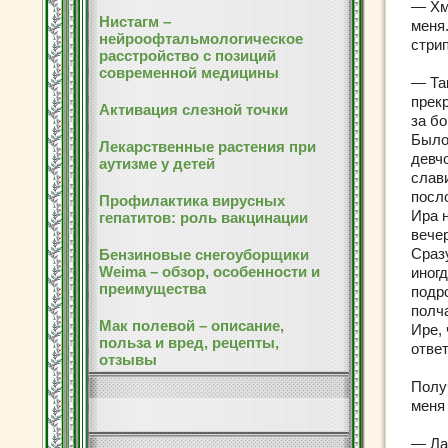
— Хм
Нистагм –
меня
нейроофтальмологическое
стри
расстройство с позиций
современной медицины
— Та
прек
Активация слезной точки
за бо
Было
Лекарственные растения при
девч
аутизме у детей
слав
посло
Профилактика вирусных
Ира 
гепатитов: роль вакцинации
вече
Сраз
Бензиновые снегоуборщики
Weima – обзор, особенности и
иногд
преимущества
подро
полч
Мак полевой – описание,
Ире,
польза и вред, рецепты,
ответ
отзывы
Полу
меня
— Лад