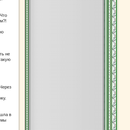
 Что
м?!
но
ть не
такую
 Через
ку.
ашла в
 мы