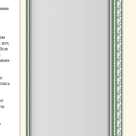
ними
чем
 вот,
 Всю
.
 моих
о
илась
л!
ла
о