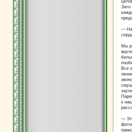
цело
Зато
кажды
пред
— На
серд
Мы р
вруч
бель
пооб
Все 
звон
звон
смущ
заул
Паре
к на
расс
— Эт
фото
прик