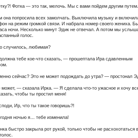
тку?! Фотка — это так, мелочь. Мы с вами пойдем другим путем
м она попросила всех замолчать. Выключила музыку и включил
фон на режим громкой связи. И набрала номер своего жениха. Б
часа ночи. Несколько минут Эдик не отвечал. А потом мы услыш
аспанный голос.
о случилось, любимая?
должна тебе кое-что сказать, — прошептала Ира сдавленным
сом.
енно сейчас? Это не может подождать до утра? — простонал Э
 может, — сказала Ирка. — Я сделала что-то ужасное и хочу вс
казать, чтобы ты простил меня!
поди, Ир, что ты такое говоришь?!
годня ночью я… тебе изменила!
нка быстро закрыла рот рукой, только чтобы не расхохотаться 
голос.