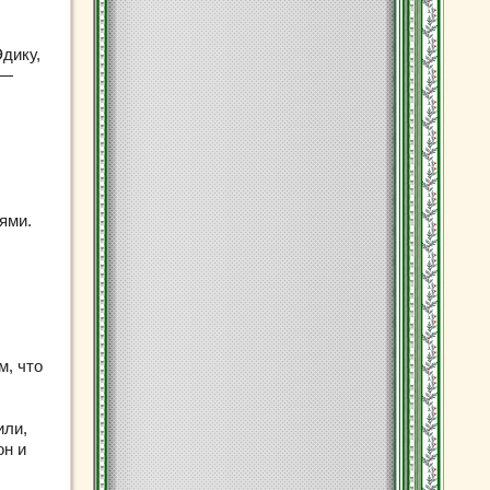
дику,
 —
ями.
м, что
или,
он и