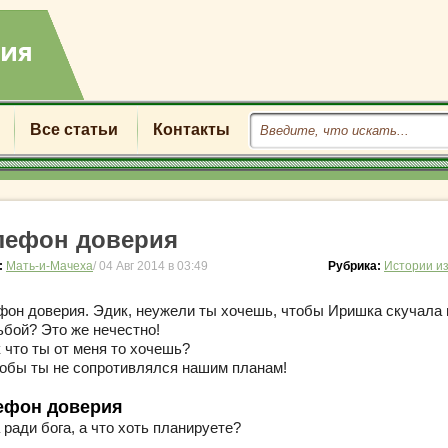
Все статьи
Контакты
лефон доверия
:
Мать-и-Мачеха
/ 04 Авг 2014 в 03:49
Рубрика:
Истории и
фон доверия. Эдик, неужели ты хочешь, чтобы Иришка скучала
ьбой? Это же нечестно!
 что ты от меня то хочешь?
обы ты не сопротивлялся нашим планам!
ефон доверия
ради бога, а что хоть планируете?