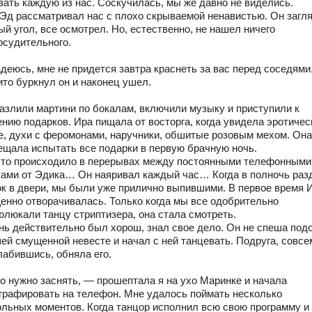
вать каждую из нас. Соскучилась, мы же давно не виделись.
 Эд рассматривал нас с плохо скрываемой ненавистью. Он загл
й угол, все осмотрел. Но, естественно, не нашел ничего
осудительного.
деюсь, мне не придется завтра краснеть за вас перед соседями
ито буркнул он и наконец ушел.
азлили мартини по бокалам, включили музыку и приступили к
ению подарков. Ира пищала от восторга, когда увидела эротичес
е, духи с феромонами, наручники, обшитые розовым мехом. Она
ещала испытать все подарки в первую брачную ночь.
это происходило в перерывах между постоянными телефонными
ками от Эдика… Он наяривал каждый час… Когда в полночь раз
ок в двери, мы были уже прилично выпившими. В первое время 
енно отворачивалась. Только когда мы все одобрительно
юлюкали танцу стриптизера, она стала смотреть.
нь действительно был хорош, знал свое дело. Он не спеша по
шей смущенной невесте и начал с ней танцевать. Подруга, совсе
лабившись, обняла его.
о нужно заснять, — прошептала я на ухо Маринке и начала
графировать на телефон. Мне удалось поймать несколько
ольных моментов. Когда танцор исполнил всю свою программу и