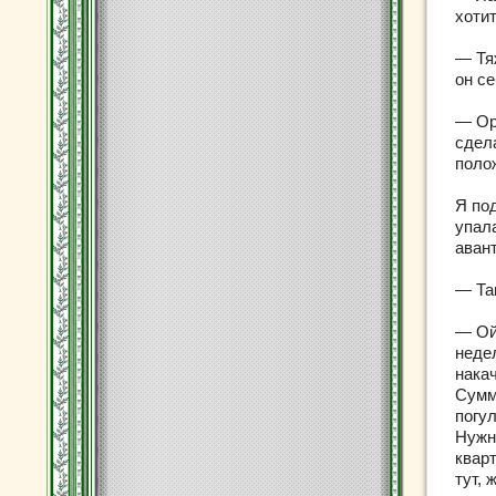
хотит
— Тя
он с
— Ор
сдела
поло
Я по
упала
аван
— Тан
— Ой
неде
нака
Сумм
погу
Нужн
квар
тут, 