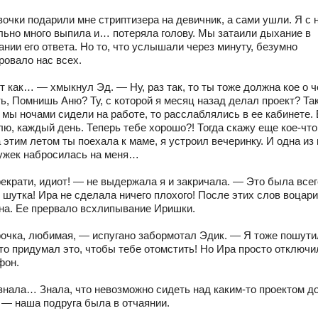
очки подарили мне стриптизера на девичник, а сами ушли. Я с 
льно много выпила и… потеряла голову. Мы затаили дыхание в
нии его ответа. Но то, что услышали через минуту, безумно
ровало нас всех.
т как… — хмыкнул Эд. — Ну, раз так, то ты тоже должна кое о 
ь, Помнишь Аню? Ту, с которой я месяц назад делал проект? Так
а мы ночами сидели на работе, то расслаблялись в ее кабинете.
ю, каждый день. Теперь тебе хорошо?! Тогда скажу еще кое-что
 этим летом ты поехала к маме, я устроил вечеринку. И одна из
ужек набросилась на меня…
екрати, идиот! — не выдержала я и закричала. — Это была всег
 шутка! Ира не сделала ничего плохого! После этих слов воцар
на. Ее прервало всхлипывание Иришки.
очка, любимая, — испугано забормотал Эдик. — Я тоже пошути
то придумал это, чтобы тебе отомстить! Но Ира просто отключи
фон.
знала… Знала, что невозможно сидеть над каким-то проектом д
, — наша подруга была в отчаянии.