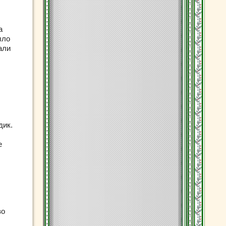
.
а
ыло
али
дик.
е
во